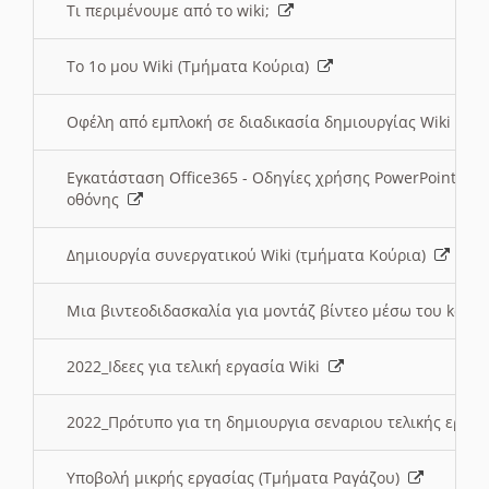
Τι περιμένουμε από το wiki;
Το 1ο μου Wiki (Τμήματα Κούρια)
Οφέλη από εμπλοκή σε διαδικασία δημιουργίας Wiki (Τ
Εγκατάσταση Office365 - Οδηγίες χρήσης PowerPoint γι
οθόνης
Δημιουργία συνεργατικού Wiki (τμήματα Κούρια)
Μια βιντεοδιδασκαλία για μοντάζ βίντεο μέσω του kden
2022_Ιδεες για τελική εργασία Wiki
2022_Πρότυπο για τη δημιουργια σεναριου τελικής εργα
Υποβολή μικρής εργασίας (Τμήματα Ραγάζου)