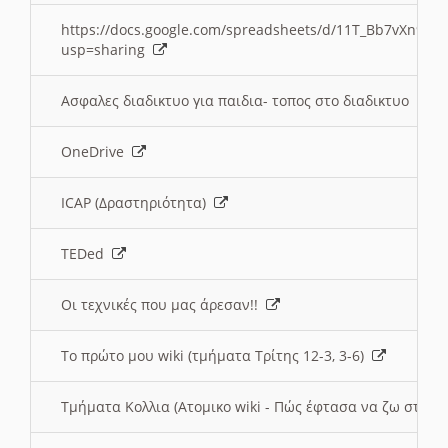
https://docs.google.com/spreadsheets/d/11T_Bb7vXn9
usp=sharing
Ασφαλες διαδικτυο για παιδια- τοπος στο διαδικτυο
OneDrive
ICAP (Δραστηριότητα)
TEDed
Οι τεχνικές που μας άρεσαν!!
Το πρώτο μου wiki (τμήματα Τρίτης 12-3, 3-6)
Τμήματα Κολλια (Ατομικο wiki - Πώς έφτασα να ζω στην 