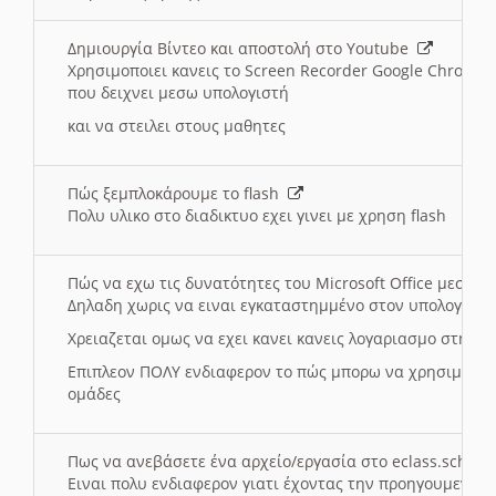
Δημιουργία Βίντεο και αποστολή στο Youtube
Χρησιμοποιει κανεις το Screen Recorder Google Chrome γ
που δειχνει μεσω υπολογιστή
και να στειλει στους μαθητες
Πώς ξεμπλοκάρουμε το flash
Πολυ υλικο στο διαδικτυο εχει γινει με χρηση flash
Πώς να εχω τις δυνατότητες του Microsoft Office μεσω 
Δηλαδη χωρις να ειναι εγκαταστημμένο στον υπολογιστή
Χρειαζεται ομως να εχει κανει κανεις λογαριασμο στη Mic
Επιπλεον ΠΟΛΥ ενδιαφερον το πώς μπορω να χρησιμοποι
ομάδες
Πως να ανεβάσετε ένα αρχείο/εργασία στο eclass.sch.gr
Ειναι πολυ ενδιαφερον γιατι έχοντας την προηγουμενη γ