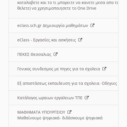
καταλαβετε και το τι μπορειτε να κανετε μεσα απο το σχο
θελετε) να χρησιμοποιησετε το One Drive
eclass.sch.gr Δημιουργία μαθημάτων
eClass - Εργασίες και ασκήσεις
ΠΕΚΕΣ Θεσσαλιας
Γενικος συνδεσμος με πηγες για τα σχολεια
Εξ αποστάσεως εκπαιδευση για τα σχολεια- Οδηγιες
Κατάλογος ωραιων εργαλειων ΤΠΕ
ΜΑΘΗΜΑΤΑ ΥΠΟΥΡΓΕΙΟΥ
Μαθαίνουμε ψηφιακά- διδάσκουμε ψηφιακά