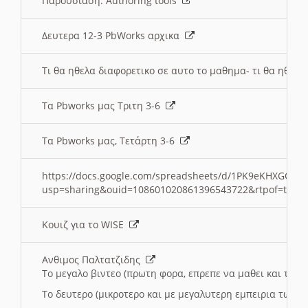
Παρουσιαση: Authoring tools
Δευτερα 12-3 PbWorks αρχικα
Τι θα ηθελα διαφορετικο σε αυτο το μαθημα- τι θα ηθελα
Τα Pbworks μας Τριτη 3-6
Τα Pbworks μας, Τετάρτη 3-6
https://docs.google.com/spreadsheets/d/1PK9eKHXGOJLZ
usp=sharing&ouid=108601020861396543722&rtpof=true
Κουιζ για το WISE
Ανθιμος Παλτατζιδης
Το μεγαλο βιντεο (πρωτη φορα, επρεπε να μαθει και το C
Το δευτερο (μικροτερο και με μεγαλυτερη εμπειρια τωρα)