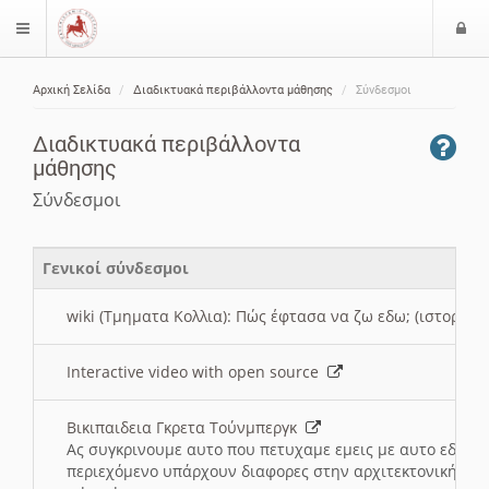
Ε
$langMenu
ί
Αρχική Σελίδα
Διαδικτυακά περιβάλλοντα μάθησης
Σύνδεσμοι
ο
ζήτηση
δ
Διαδικτυακά περιβάλλοντα
ο
μάθησης
ς
Σύνδεσμοι
Γενικοί σύνδεσμοι
wiki (Τμηματα Κολλια): Πώς έφτασα να ζω εδω; (ιστορια)
Interactive video with open source
Βικιπαιδεια Γκρετα Τούνμπεργκ
Ας συγκρινουμε αυτο που πετυχαμε εμεις με αυτο εδω το
περιεχόμενο υπάρχουν διαφορες στην αρχιτεκτονική της