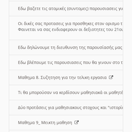
Εδω βαζετε τις ατομικές (συντομες) παρουσιασεις για κ
Οι δικές σας προτασεις για προσθηκες στον ορισμο της
Φαινεται να σας ενδιαφερουν οι δεξιοτητες του 21ου αι
Εδω δηλώνουμε τη διευθυνση της παρουσίασής μας στ
Εδω βλέπουμε τις παρουσιασεις που θα γινουν στο τμη
Μαθημα 8. Συζητηση για την τελικη εργασια
Τι θα μπορούσαν να κερδίσουν μαθησιακά οι μαθητές/τρ
Δύο προτάσεις για μαθησιακους στοχους και "ιστορία" μ
Μαθημα 9_ Μεικτη μαθηση