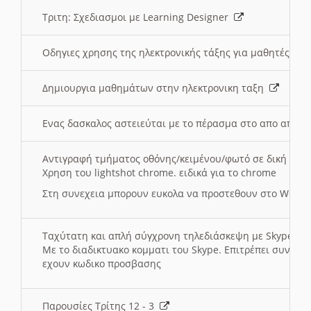
Τριτη: Σχεδιασμοι με Learning Designer
Οδηγιες χρησης της ηλεκτρονικής τάξης για μαθητές
Δημιουργια μαθημάτων στην ηλεκτρονικη ταξη
Ενας δασκαλος αστειεύται με το πέρασμα στο απο αποσ
Αντιγραφή τμήματος οθόνης/κειμένου/φωτό σε δική σας
Χρηση του lightshot chrome. ειδικά για το chrome
Στη συνεχεια μπορουν ευκολα να προστεθουν στο Word 
Ταχύτατη και απλή σύγχρονη τηλεδιάσκεψη με Skype
Με το διαδικτυακο κομματι του Skype. Επιτρέπει συνδε
εχουν κωδικο προσβασης
Παρουσίες Τρίτης 12 - 3