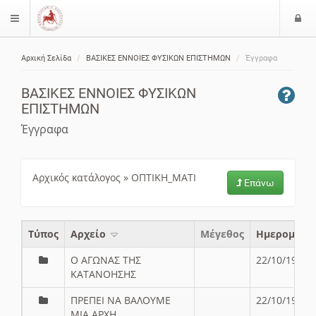
Ε
$langMenu
ί
Αρχική Σελίδα
ΒΑΣΙΚΕΣ ΕΝΝΟΙΕΣ ΦΥΣΙΚΩΝ ΕΠΙΣΤΗΜΩΝ
Έγγραφα
ο
ζήτηση
δ
ΒΑΣΙΚΕΣ ΕΝΝΟΙΕΣ ΦΥΣΙΚΩΝ
ο
ΕΠΙΣΤΗΜΩΝ
ς
Έγγραφα
Αρχικός κατάλογος
»
ΟΠΤΙΚΗ_ΜΑΤΙ
Επάνω
Τύπος
Aρχείο
Μέγεθος
Ημερομηνί
Ο ΑΓΩΝΑΣ ΤΗΣ
22/10/19
ΚΑΤΑΝΟΗΣΗΣ
ΠΡΕΠΕΙ ΝΑ ΒΑΛΟΥΜΕ
22/10/19
ΜΙΑ ΑΡΧΗ