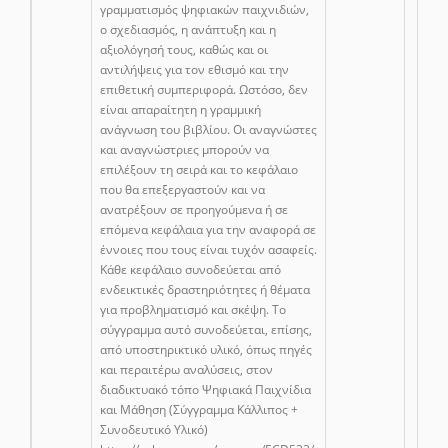
γραμματισμός ψηφιακών παιχνιδιών,
ο σχεδιασμός, η ανάπτυξη και η
αξιολόγησή τους, καθώς και οι
αντιλήψεις για τον εθισμό και την
επιθετική συμπεριφορά. Ωστόσο, δεν
είναι απαραίτητη η γραμμική
ανάγνωση του βιβλίου. Οι αναγνώστες
και αναγνώστριες μπορούν να
επιλέξουν τη σειρά και το κεφάλαιο
που θα επεξεργαστούν και να
ανατρέξουν σε προηγούμενα ή σε
επόμενα κεφάλαια για την αναφορά σε
έννοιες που τους είναι τυχόν ασαφείς.
Κάθε κεφάλαιο συνοδεύεται από
ενδεικτικές δραστηριότητες ή θέματα
για προβληματισμό και σκέψη. Το
σύγγραμμα αυτό συνοδεύεται, επίσης,
από υποστηρικτικό υλικό, όπως πηγές
και περαιτέρω αναλύσεις, στον
διαδικτυακό τόπο Ψηφιακά Παιχνίδια
και Μάθηση (Σύγγραμμα Κάλλιπος +
Συνοδευτικό Υλικό)