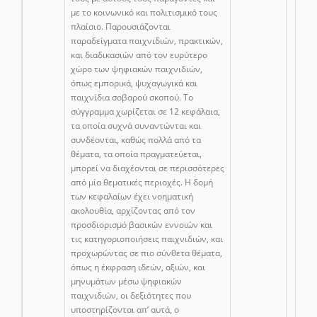
με το κοινωνικό και πολιτισμικό τους
πλαίσιο. Παρουσιάζονται
παραδείγματα παιχνιδιών, πρακτικών,
και διαδικασιών από τον ευρύτερο
χώρο των ψηφιακών παιχνιδιών,
όπως εμπορικά, ψυχαγωγικά και
παιχνίδια σοβαρού σκοπού. Το
σύγγραμμα χωρίζεται σε 12 κεφάλαια,
τα οποία συχνά συναντώνται και
συνδέονται, καθώς πολλά από τα
θέματα, τα οποία πραγματεύεται,
μπορεί να διαχέονται σε περισσότερες
από μία θεματικές περιοχές. Η δομή
των κεφαλαίων έχει νοηματική
ακολουθία, αρχίζοντας από τον
προσδιορισμό βασικών εννοιών και
τις κατηγοριοποιήσεις παιχνιδιών, και
προχωρώντας σε πιο σύνθετα θέματα,
όπως η έκφραση ιδεών, αξιών, και
μηνυμάτων μέσω ψηφιακών
παιχνιδιών, οι δεξιότητες που
υποστηρίζονται απ’ αυτά, ο