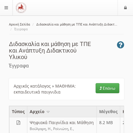
Ε
$langMenu
ί
Αρχική Σελίδα
Διδασκαλία και μάθηση με ΤΠΕ και Ανάπτυξη Διδακτ...
ο
ζήτηση
Έγγραφα
δ
ο
Διδασκαλία και μάθηση με ΤΠΕ
ς
και Ανάπτυξη Διδακτικού
Υλικού
Έγγραφα
Αρχικός κατάλογος
»
ΜΑΘΗΜΑ:
Επάνω
εκπαιδευτικά παιγνιδια
Τύπος
Aρχείο
Μέγεθος
Ημερ
Ψηφιακά Παιγνίδια και Μάθηση
8.2 MB
29/1
Βούλγαρη, Η., Ροϊνιώτη, Ε.,