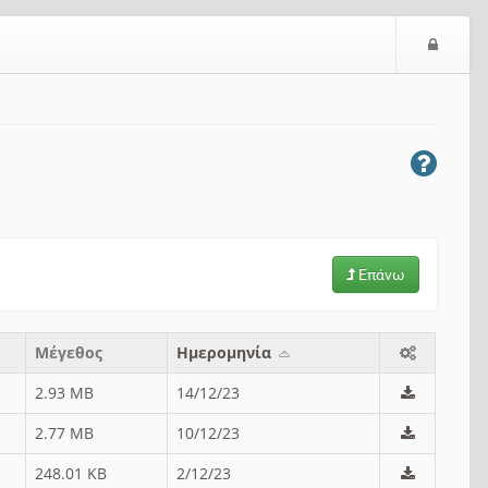
Ε
ί
σ
ο
δ
ο
ς
Επάνω
Μέγεθος
Ημερομηνία
2.93 MB
14/12/23
2.77 MB
10/12/23
248.01 KB
2/12/23