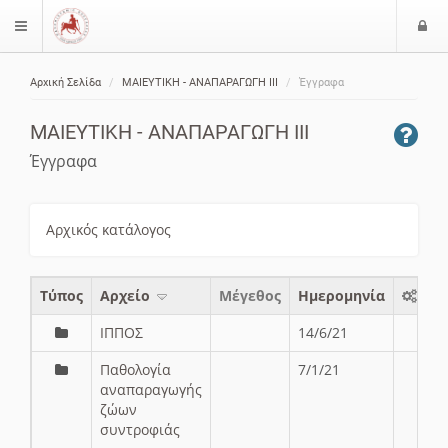
Ε
$langMenu
ί
Αρχική Σελίδα
ΜΑΙΕΥΤΙΚΗ - ΑΝΑΠΑΡΑΓΩΓΗ ΙΙΙ
Έγγραφα
ο
ζήτηση
δ
ΜΑΙΕΥΤΙΚΗ - ΑΝΑΠΑΡΑΓΩΓΗ ΙΙΙ
ο
ς
Έγγραφα
Αρχικός κατάλογος
Τύπος
Aρχείο
Μέγεθος
Ημερομηνία
ΙΠΠΟΣ
14/6/21
Παθολογία
7/1/21
αναπαραγωγής
ζώων
συντροφιάς