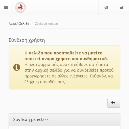
Ε
Ε
$langMenu
π
ί
ι
Αρχική Σελίδα
Σύνδεση χρήστη
λ
ο
ζήτηση
ο
δ
γ
ο
Σύνδεση χρήστη
ή
ς
Γ
Η σελίδα που προσπαθείτε να μπείτε
λ
απαιτεί όνομα χρήστη και συνθηματικό.
ώ
Η πλατφόρμα σάς ανακατεύθυνε αυτόματα
στην αρχική σελίδα για να συνδεθείτε προτού
σ
προχωρήσετε σε άλλες ενέργειες. Πιθανόν, να
σ
έληξε η σύνοδός σας.
α
ς
Σύνδεση με eclass