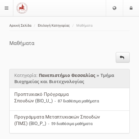
Ε
Ε
$langMenu
π
ί
ι
Αρχική Σελίδα
Επιλογή Κατηγορίας
Μαθήματα
λ
ο
ζήτηση
ο
δ
γ
ο
Μαθήματα
ή
ς
Γ
λ
ώ
Κατηγορία:
Πανεπιστήμιο Θεσσαλίας
» Τμήμα
σ
Βιοχημείας και Βιοτεχνολογίας
σ
α
Προπτυχιακό Πρόγραμμα
ς
Σπουδών
(BIO_U_)
- 87 διαθέσιμα μαθήματα
Προγράμματα Μεταπτυχιακών Σπουδών
(ΠΜΣ)
(BIO_P_)
- 59 διαθέσιμα μαθήματα