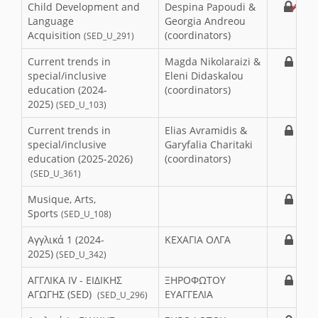
Child Development and
Despina Papoudi &
Language
Georgia Andreou
Acquisition
(coordinators)
(SED_U_291)
Current trends in
Magda Nikolaraizi &
special/inclusive
Eleni Didaskalou
education (2024-
(coordinators)
2025)
(SED_U_103)
Current trends in
Elias Avramidis &
special/inclusive
Garyfalia Charitaki
education (2025-2026)
(coordinators)
(SED_U_361)
Musique, Arts,
Sports
(SED_U_108)
Αγγλικά 1 (2024-
ΚΕΧΑΓΙΑ ΟΛΓΑ
2025)
(SED_U_342)
ΑΓΓΛΙΚΑ IV - ΕΙΔΙΚΗΣ
ΞΗΡΟΦΩΤΟΥ
ΑΓΩΓΗΣ (SED)
ΕΥΑΓΓΕΛΙΑ
(SED_U_296)