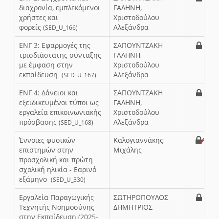
διαχρονία, εμπλεκόμενοι
ΓΑΛΗΝΗ,
χρήστες και
Χριστοδούλου
φορείς
Αλεξάνδρα
(SED_U_166)
ΕΝΓ 3: Εφαρμογές της
ΣΑΠΟΥΝΤΖΑΚΗ
τρισδιάστατης σύνταξης
ΓΑΛΗΝΗ,
με έμφαση στην
Χριστοδούλου
εκπαίδευση
Αλεξάνδρα
(SED_U_167)
ΕΝΓ 4: Δάνειοι και
ΣΑΠΟΥΝΤΖΑΚΗ
εξειδικευμένοι τύποι ως
ΓΑΛΗΝΗ,
εργαλεία επικοινωνιακής
Χριστοδούλου
πρόσβασης
Αλεξάνδρα
(SED_U_168)
Έννοιες φυσικών
Καλογιαννάκης
επιστημών στην
Μιχάλης
προσχολική και πρώτη
σχολική ηλικία - Εαρινό
εξάμηνο
(SED_U_330)
Εργαλεία Παραγωγικής
ΣΩΤΗΡΟΠΟΥΛΟΣ
Τεχνητής Νοημοσύνης
ΔΗΜΗΤΡΙΟΣ
στην Εκπαίδευση (2025-