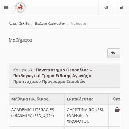
Ε
Ε
$langMenu
π
ί
ι
Αρχική Σελίδα
Επιλογή Κατηγορίας
Μαθήματα
λ
ο
ζήτηση
ο
δ
γ
ο
Μαθήματα
ή
ς
Γ
λ
ώ
Κατηγορία:
Πανεπιστήμιο Θεσσαλίας
»
σ
Παιδαγωγικό Τμήμα Ειδικής Αγωγής
»
σ
Προπτυχιακό Πρόγραμμα Σπουδών
α
ς
Μάθημα (Κωδικός)
Εκπαιδευτής
Τύπος
ACADEMIC LITERACIES
CHRISTINA ROUSSI,
(ERASMUS)
EVANGELIA
(SED_U_104)
XIROFOTOU