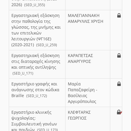
2026)
(SED_U_355)
Εργαστηριακή εξάσκηση
ΜΑΛΕΓΙΑΝΝΑΚΗ
στην παθολογία της
ΑΜΑΡΥΛΛΙΣ ΧΡΥΣΗ
γλώσσας, της μνήμης και
των επιτελικών
λειτουργιών (ΨΓ16Ε)
(2020-2021)
(SED_U_259)
Εργαστηριακή εξάσκηση
ΚΑΡΑΠΕΤΣΑΣ
στις διαταραχές κίνησης
ΑΝΑΡΓΥΡΟΣ
και οπτικής αντίληψης
(SED_U_171)
Εργαστήριο γραφής και
Μαρία
ανάγνωσης στον κώδικα
Παπαζαφείρη -
Braille
Βασίλειος
(SED_U_172)
Αργυρόπουλος
Εργαστήριο κλινικής
ΚΛΕΦΤΑΡΑΣ
ψυχολογίας:
ΓΕΩΡΓΙΟΣ
Συμβουλευτική γονέων
και παιδιών
(SED_U_173)