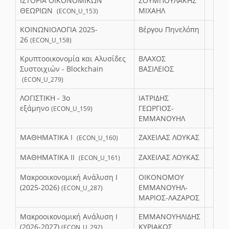
ΙΣΤΟΡΙΑ ΟΙΚΟΝΟΜΙΚΩΝ
ΖΟΥΜΠΟΥΛΑΚΗΣ
ΘΕΩΡΙΩΝ
ΜΙΧΑΗΛ
(ECON_U_153)
ΚΟΙΝΩΝΙΟΛΟΓΙΑ 2025-
Βέργου Πηνελόπη
26
(ECON_U_158)
Κρυπτοοικονομία και Αλυσίδες
ΒΛΑΧΟΣ
Συστοιχιών - Blockchain
ΒΑΣΙΛΕΙΟΣ
(ECON_U_279)
ΛΟΓΙΣΤΙΚΗ - 3o
ΙΑΤΡΙΔΗΣ
εξάμηνο
ΓΕΩΡΓΙΟΣ-
(ECON_U_159)
ΕΜΜΑΝΟΥΗΛ
ΜΑΘΗΜΑΤΙΚΑ Ι
ΖΑΧΕΙΛΑΣ ΛΟΥΚΑΣ
(ECON_U_160)
ΜΑΘΗΜΑΤΙΚΑ ΙΙ
ΖΑΧΕΙΛΑΣ ΛΟΥΚΑΣ
(ECON_U_161)
Μακροοικονομική Ανάλυση Ι
ΟΙΚΟΝΟΜΟΥ
(2025-2026)
ΕΜΜΑΝΟΥΗΛ-
(ECON_U_287)
ΜΑΡΙΟΣ-ΛΑΖΑΡΟΣ
Μακροοικονομική Ανάλυση Ι
ΕΜΜΑΝΟΥΗΛΙΔΗΣ
(2026-2027)
ΚΥΡΙΑΚΟΣ
(ECON_U_292)