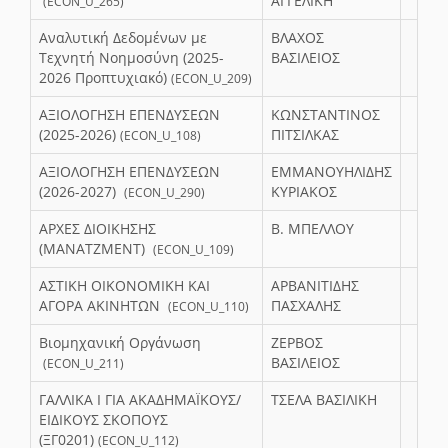
ΑΓΓΕΛΙΚΗ
(ECON_U_265)
Αναλυτική Δεδομένων με
ΒΛΑΧΟΣ
Τεχνητή Νοημοσύνη (2025-
ΒΑΣΙΛΕΙΟΣ
2026 Προπτυχιακό)
(ECON_U_209)
ΑΞΙΟΛΟΓΗΣΗ ΕΠΕΝΔΥΣΕΩΝ
ΚΩΝΣΤΑΝΤΙΝΟΣ
(2025-2026)
ΠΙΤΣΙΛΚΑΣ
(ECON_U_108)
ΑΞΙΟΛΟΓΗΣΗ ΕΠΕΝΔΥΣΕΩΝ
ΕΜΜΑΝΟΥΗΛΙΔΗΣ
(2026-2027)
ΚΥΡΙΑΚΟΣ
(ECON_U_290)
ΑΡΧΕΣ ΔΙΟΙΚΗΣΗΣ
B. ΜΠΕΛΛΟΥ
(ΜΑΝΑΤΖΜΕΝΤ)
(ECON_U_109)
ΑΣΤΙΚΗ ΟΙΚΟΝΟΜΙΚΗ ΚΑΙ
ΑΡΒΑΝΙΤΙΔΗΣ
ΑΓΟΡΑ ΑΚΙΝΗΤΩΝ
ΠΑΣΧΑΛΗΣ
(ECON_U_110)
Βιομηχανική Οργάνωση
ΖΕΡΒΟΣ
ΒΑΣΙΛΕΙΟΣ
(ECON_U_211)
ΓΑΛΛΙΚΑ Ι ΓΙΑ ΑΚΑΔΗΜΑΪΚΟΥΣ/
ΤΣΕΛΑ ΒΑΣΙΛΙΚΗ
ΕΙΔΙΚΟΥΣ ΣΚΟΠΟΥΣ
(ΞΓ0201)
(ECON_U_112)