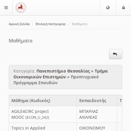
Ε
Ε
$langMenu
π
ί
ι
Αρχική Σελίδα
Επιλογή Κατηγορίας
Μαθήματα
λ
ο
ζήτηση
ο
δ
γ
ο
Μαθήματα
ή
ς
Γ
λ
ώ
Κατηγορία:
Πανεπιστήμιο Θεσσαλίας
»
Τμήμα
σ
Οικονομικών Επιστημών
» Προπτυχιακό
σ
Πρόγραμμα Σπουδών
α
ς
Μάθημα (Κωδικός)
Εκπαιδευτής
Τύπο
AGILE4CIRC project
ΜΠΑΡΛΑΣ
MOOC
ΑΧΙΛΛΕΑΣ
(ECON_U_242)
Topics in Applied
ΟΙΚΟΝΟΜΟΥ