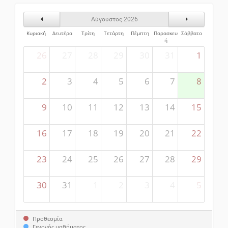
Προηγούμενος Μήνας
Επόμενος Μήν
Αύγουστος 2026
Κυριακή
Δευτέρα
Τρίτη
Τετάρτη
Πέμπτη
Παρασκευ
Σάββατο
ή
26
27
28
29
30
31
1
2
3
4
5
6
7
8
9
10
11
12
13
14
15
16
17
18
19
20
21
22
23
24
25
26
27
28
29
30
31
1
2
3
4
5
Προθεσμία
Γεγονός μαθήματος