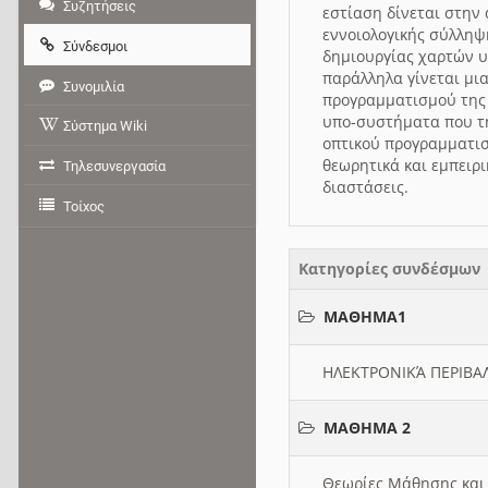
Συζητήσεις
εστίαση δίνεται στην 
εννοιολογικής σύλληψ
Σύνδεσμοι
δημιουργίας χαρτών υ
παράλληλα γίνεται μι
Συνομιλία
προγραμματισμού της λ
υπο-συστήματα που τη
Σύστημα Wiki
οπτικού προγραμματισ
θεωρητικά και εμπειρι
Τηλεσυνεργασία
διαστάσεις.
Τοίχος
Κατηγορίες συνδέσμω
ΜΑΘΗΜΑ1
ΗΛΕΚΤΡΟΝΙΚΆ ΠΕΡΙΒΑ
ΜΑΘΗΜΑ 2
Θεωρίες Μάθησης και