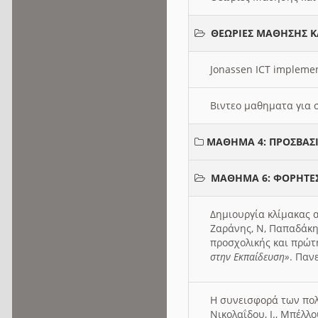
ΘΕΩΡΙΕΣ ΜΑΘΗΣΗΣ Κ
Jonassen ICT impleme
Βιντεο μαθηματα για 
ΜΑΘΗΜΑ 4: ΠΡΟΣΒΑΣ
ΜΑΘΗΜΑ 6: ΦΟΡΗΤΕ
Δημιουργία κλίμακας 
Ζαράνης, Ν, Παπαδάκη
προσχολικής και πρώτ
στην Εκπαίδευση»
. Παν
Η συνεισφορά των πο
Νικολαΐδου, Ι., Μπέλλ