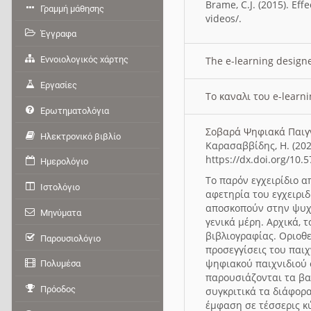
Brame, C.J. (2015). Ef
Γραμμή μάθησης
videos/.
Έγγραφα
Εννοιολογικός χάρτης
The e-learning desig
Εργασίες
Το καναλι του e-lear
Ερωτηματολόγια
Σοβαρά Ψηφιακά Παι
Ηλεκτρονικό βιβλίο
Καρασαββίδης, Η. (202
https://dx.doi.org/10.
Ημερολόγιο
Το παρόν εγχειρίδιο 
Ιστολόγιο
αφετηρία του εγχειρι
αποσκοπούν στην ψυχα
Μηνύματα
γενικά μέρη. Αρχικά, 
βιβλιογραφίας. Οριοθε
Παρουσιολόγιο
προσεγγίσεις του παι
ψηφιακού παιχνιδιού 
Πολυμέσα
παρουσιάζονται τα βα
Πρόοδος
συγκριτικά τα διάφορ
έμφαση σε τέσσερις κύ