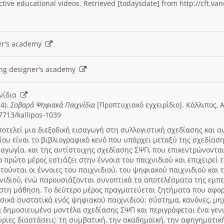
fective educational videos. Retrieved [todaysdate] from http://cft.v
ner's academy
ning designer's academy
γνίδια
4).
Σοβαρά Ψηφιακά Παιχνίδια
[Προπτυχιακό εγχειρίδιο]. Κάλλιπος, 
57713/kallipos-1039
αποτελεί μια διεξοδική εισαγωγή στη συλλογιστική σχεδίασης και
δίου είναι το βιβλιογραφικό κενό που υπάρχει μεταξύ της σχεδία
γωγία, και της αντίστοιχης σχεδίασης ΣΨΠ, που επικεντρώνονται
το πρώτο μέρος εστιάζει στην έννοια του παιχνιδιού και επιχειρε
τούνται οι έννοιες του παιχνιδιού, του ψηφιακού παιχνιδιού και 
χνιδιού, ενώ παρουσιάζονται συνοπτικά τα αποτελέσματα της εμπ
στη μάθηση. Το δεύτερο μέρος πραγματεύεται ζητήματα που αφορ
σικά συστατικά ενός ψηφιακού παιχνιδιού: σύστημα, κανόνες, μηχ
α δημοσιευμένα μοντέλα σχεδίασης ΣΨΠ και περιγράφεται ένα γενι
ριες διαστάσεις: τη συμβατική, την ακαδημαϊκή, την αφηγηματική 