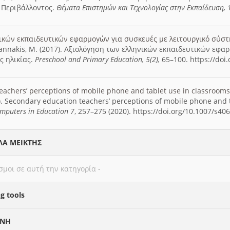
 Περιβάλλοντος.
Θέματα Επιστημών και Τεχνολογίας στην Εκπαίδευση, 1
κών εκπαιδευτικών εφαρμογών για συσκευές με λειτουργικό σύστ
iannakis, M. (2017). Αξιολόγηση των ελληνικών εκπαιδευτικών εφα
ς ηλικίας.
Preschool
and
Primary
Education
, 5(2),
65–100. https://doi
eachers’ perceptions of mobile phone and tablet use in classrooms
). Secondary education teachers’ perceptions of mobile phone and t
omputers in Education 7
, 257–275 (2020). https://doi.org/10.1007/s4
ΛΑ ΜΕΙΚΤΗΣ
σμοι σε αυτή την κατηγορία -
g tools
ΥΝΗ