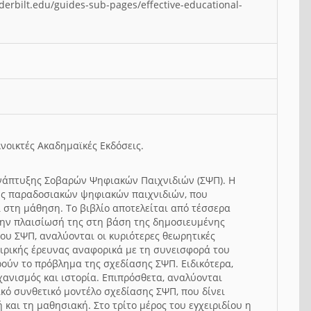
anderbilt.edu/guides-sub-pages/effective-educational-
Ανοικτές Ακαδημαϊκές Εκδόσεις.
 ανάπτυξης Σοβαρών Ψηφιακών Παιχνιδιών (ΣΨΠ). Η
σης παραδοσιακών ψηφιακών παιχνιδιών, που
 στη μάθηση. Το βιβλίο αποτελείται από τέσσερα
ί την πλαισίωσή της στη βάση της δημοσιευμένης
του ΣΨΠ, αναλύονται οι κυριότερες θεωρητικές
ειρικής έρευνας αναφορικά με τη συνεισφορά του
ούν το πρόβλημα της σχεδίασης ΣΨΠ. Ειδικότερα,
ανισμός και ιστορία. Επιπρόσθετα, αναλύονται
κό συνθετικό μοντέλο σχεδίασης ΣΨΠ, που δίνει
και τη μαθησιακή. Στο τρίτο μέρος του εγχειριδίου η