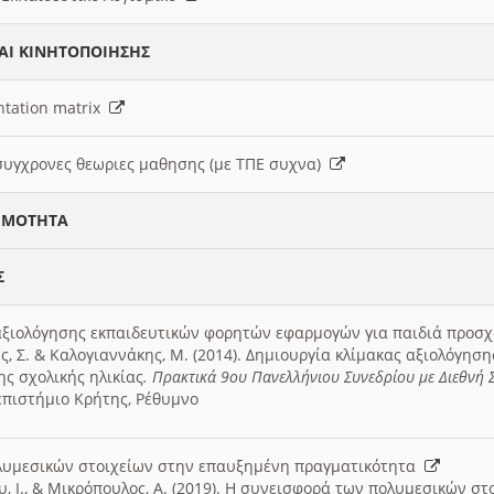
ΑΙ ΚΙΝΗΤΟΠΟΙΗΣΗΣ
ntation matrix
συγχρονες θεωριες μαθησης (με ΤΠΕ συχνα)
ΙΜΟΤΗΤΑ
Σ
αξιολόγησης εκπαιδευτικών φορητών εφαρμογών για παιδιά προσχο
ς, Σ. & Καλογιαννάκης, Μ. (2014). Δημιουργία κλίμακας αξιολόγη
ης σχολικής ηλικίας
. Πρακτικά 9ου Πανελλήνιου Συνεδρίου με Διεθνή 
επιστήμιο Κρήτης, Ρέθυμνο
λυμεσικών στοιχείων στην επαυξημένη πραγματικότητα
ου, Ι., & Μικρόπουλος, Α. (2019). Η συνεισφορά των πολυμεσικών 