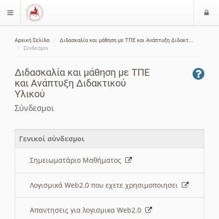
Ε
$langMenu
ί
Αρχική Σελίδα
Διδασκαλία και μάθηση με ΤΠΕ και Ανάπτυξη Διδακτ...
ο
ζήτηση
Σύνδεσμοι
δ
ο
Διδασκαλία και μάθηση με ΤΠΕ
ς
και Ανάπτυξη Διδακτικού
Υλικού
Σύνδεσμοι
Γενικοί σύνδεσμοι
Σημειωματάριο Μαθήματος
Λογισμικά Web2.0 που εχετε χρησιμοποιησει
Απαντησεις για λογισμικα Web2.0