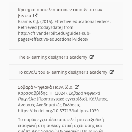
Κριτηρια αποτελεσματικων εκπαιδευτικων
βιντεο
Brame, C.J. (2015). Effective educational videos.
Retrieved [todaysdate] from
http://cft.vanderbilt.edu/guides-sub-
pages/effective-educational-videos/.
The e-learning designer's academy
Το καναλι του e-learning designer's academy
Σοβαρά Ψηφιακά Παιγνίδια
Καρασαββίδης, Η. (2024).
Σοβαρά Ψηφιακά
Παιχνίδια
[Προπτυχιακό εγχειρίδιο]. Κάλλιπος,
Ανοικτές Ακαδημαϊκές Εκδόσεις.
https://dx.doi.org/10.57713/kallipos-1039
Το παρόν εγχειρίδιο αποτελεί μια διεξοδική
εισαγωγή στη συλλογιστική σχεδίασης και
ανάπτυξης Σοβαρών Ψηφιακών Παιχνιδιών