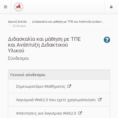
Ε
$langMenu
ί
Αρχική Σελίδα
Διδασκαλία και μάθηση με ΤΠΕ και Ανάπτυξη Διδακτ...
ο
ζήτηση
Σύνδεσμοι
δ
ο
Διδασκαλία και μάθηση με ΤΠΕ
ς
και Ανάπτυξη Διδακτικού
Υλικού
Σύνδεσμοι
Γενικοί σύνδεσμοι
Σημειωματάριο Μαθήματος
Λογισμικά Web2.0 που εχετε χρησιμοποιησει
Απαντησεις για λογισμικα Web2.0