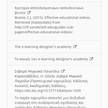
Κριτηρια αποτελεσματικων εκπαιδευτικων
βιντεο
Brame, C.J. (2015). Effective educational videos.
Retrieved [todaysdate] from
http://cft.vanderbilt.edu/guides-sub-
pages/effective-educational-videos/.
The e-learning designer's academy
Το καναλι του e-learning designer's academy
Σοβαρά Ψηφιακά Παιγνίδια
Καρασαββίδης, Η. (2024).
Σοβαρά Ψηφιακά
Παιχνίδια
[Προπτυχιακό εγχειρίδιο]. Κάλλιπος,
Ανοικτές Ακαδημαϊκές Εκδόσεις.
https://dx.doi.org/10.57713/kallipos-1039
Το παρόν εγχειρίδιο αποτελεί μια διεξοδική
εισαγωγή στη συλλογιστική σχεδίασης και
ανάπτυξης Σοβαρών Ψηφιακών Παιχνιδιών