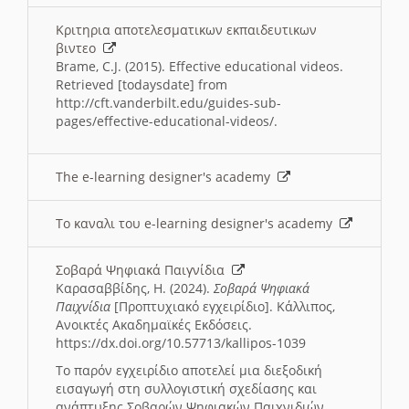
Κριτηρια αποτελεσματικων εκπαιδευτικων
βιντεο
Brame, C.J. (2015). Effective educational videos.
Retrieved [todaysdate] from
http://cft.vanderbilt.edu/guides-sub-
pages/effective-educational-videos/.
The e-learning designer's academy
Το καναλι του e-learning designer's academy
Σοβαρά Ψηφιακά Παιγνίδια
Καρασαββίδης, Η. (2024).
Σοβαρά Ψηφιακά
Παιχνίδια
[Προπτυχιακό εγχειρίδιο]. Κάλλιπος,
Ανοικτές Ακαδημαϊκές Εκδόσεις.
https://dx.doi.org/10.57713/kallipos-1039
Το παρόν εγχειρίδιο αποτελεί μια διεξοδική
εισαγωγή στη συλλογιστική σχεδίασης και
ανάπτυξης Σοβαρών Ψηφιακών Παιχνιδιών