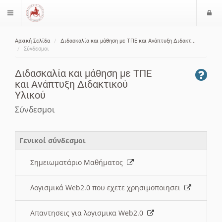
Ε
$langMenu
ί
Αρχική Σελίδα
Διδασκαλία και μάθηση με ΤΠΕ και Ανάπτυξη Διδακτ...
ο
ζήτηση
Σύνδεσμοι
δ
ο
Διδασκαλία και μάθηση με ΤΠΕ
ς
και Ανάπτυξη Διδακτικού
Υλικού
Σύνδεσμοι
Γενικοί σύνδεσμοι
Σημειωματάριο Μαθήματος
Λογισμικά Web2.0 που εχετε χρησιμοποιησει
Απαντησεις για λογισμικα Web2.0