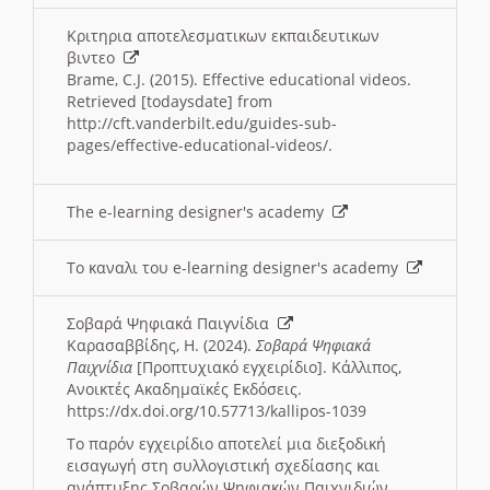
Κριτηρια αποτελεσματικων εκπαιδευτικων
βιντεο
Brame, C.J. (2015). Effective educational videos.
Retrieved [todaysdate] from
http://cft.vanderbilt.edu/guides-sub-
pages/effective-educational-videos/.
The e-learning designer's academy
Το καναλι του e-learning designer's academy
Σοβαρά Ψηφιακά Παιγνίδια
Καρασαββίδης, Η. (2024).
Σοβαρά Ψηφιακά
Παιχνίδια
[Προπτυχιακό εγχειρίδιο]. Κάλλιπος,
Ανοικτές Ακαδημαϊκές Εκδόσεις.
https://dx.doi.org/10.57713/kallipos-1039
Το παρόν εγχειρίδιο αποτελεί μια διεξοδική
εισαγωγή στη συλλογιστική σχεδίασης και
ανάπτυξης Σοβαρών Ψηφιακών Παιχνιδιών