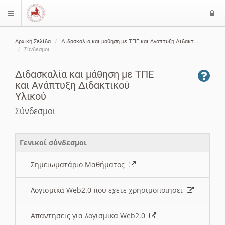
Ε
$langMenu
ί
Αρχική Σελίδα
Διδασκαλία και μάθηση με ΤΠΕ και Ανάπτυξη Διδακτ...
ο
ζήτηση
Σύνδεσμοι
δ
ο
Διδασκαλία και μάθηση με ΤΠΕ
ς
και Ανάπτυξη Διδακτικού
Υλικού
Σύνδεσμοι
Γενικοί σύνδεσμοι
Σημειωματάριο Μαθήματος
Λογισμικά Web2.0 που εχετε χρησιμοποιησει
Απαντησεις για λογισμικα Web2.0