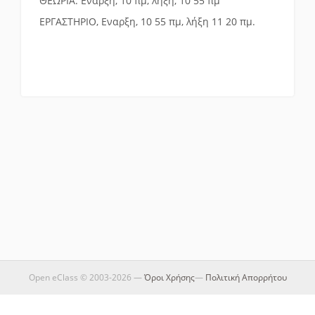
ΘΕΩΡΙΑ: Εναρξη, 10 πμ, λήξη, 10 55 πμ
ΕΡΓΑΣΤΗΡΙΟ, Εναρξη, 10 55 πμ, λήξη 11 20 πμ.
Open eClass © 2003-2026 —
Όροι Χρήσης
—
Πολιτική Απορρήτου