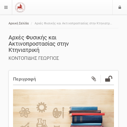
Ε
$langMenu
ί
Αρχική Σελίδα
Αρχές Φυσικής και Ακτινοπροστασίας στην Κτηνιατρ...
ο
ζήτηση
δ
Αρχές Φυσικής και
ο
Ακτινοπροστασίας στην
ς
Κτηνιατρική
ΚΟΝΤΟΠΙΔΗΣ ΓΕΩΡΓΙΟΣ
Περιγραφή