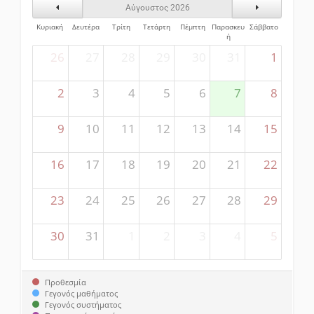
Προηγούμενος Μήνας
Επόμενος Μήν
Αύγουστος 2026
Κυριακή
Δευτέρα
Τρίτη
Τετάρτη
Πέμπτη
Παρασκευ
Σάββατο
ή
26
27
28
29
30
31
1
2
3
4
5
6
7
8
9
10
11
12
13
14
15
16
17
18
19
20
21
22
23
24
25
26
27
28
29
30
31
1
2
3
4
5
Προθεσμία
Γεγονός μαθήματος
Γεγονός συστήματος