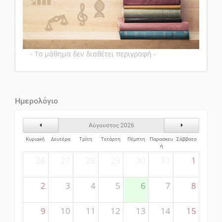
- Το μάθημα δεν διαθέτει περιγραφή -
Ημερολόγιο
Προηγούμενος Μήνας
Επόμενος Μήν
Αύγουστος 2026
Κυριακή
Δευτέρα
Τρίτη
Τετάρτη
Πέμπτη
Παρασκευ
Σάββατο
ή
26
27
28
29
30
31
1
2
3
4
5
6
7
8
9
10
11
12
13
14
15