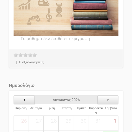
- Το μάθημα δεν διαθέτει περιγραφή -
| 0 αξιολογήσεις
Ημερολόγιο
Προηγούμενος Μήνας
Επόμενος Μήν
Αύγουστος 2026
Κυριακή
Δευτέρα
Τρίτη
Τετάρτη
Πέμπτη
Παρασκευ
Σάββατο
ή
26
27
28
29
30
31
1