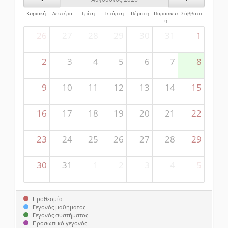
Κυριακή
Δευτέρα
Τρίτη
Τετάρτη
Πέμπτη
Παρασκευ
Σάββατο
ή
26
27
28
29
30
31
1
2
3
4
5
6
7
8
9
10
11
12
13
14
15
16
17
18
19
20
21
22
23
24
25
26
27
28
29
30
31
1
2
3
4
5
Προθεσμία
Γεγονός μαθήματος
Γεγονός συστήματος
Προσωπικό γεγονός