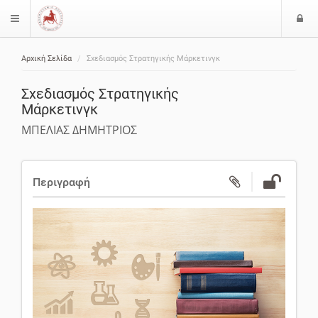
Ε
$langMenu
ί
Αρχική Σελίδα
Σχεδιασμός Στρατηγικής Μάρκετινγκ
ο
ζήτηση
δ
Σχεδιασμός Στρατηγικής
ο
Μάρκετινγκ
ς
ΜΠΕΛΙΑΣ ΔΗΜΗΤΡΙΟΣ
Περιγραφή