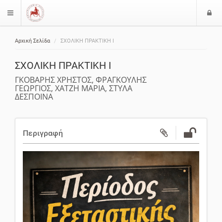
Ε
$langMenu
ί
Αρχική Σελίδα
ΣΧΟΛΙΚΗ ΠΡΑΚΤΙΚΗ Ι
ο
ζήτηση
δ
ΣΧΟΛΙΚΗ ΠΡΑΚΤΙΚΗ Ι
ο
ς
ΓΚΟΒΑΡΗΣ ΧΡΗΣΤΟΣ, ΦΡΑΓΚΟΥΛΗΣ
ΓΕΩΡΓΙΟΣ, ΧΑΤΖΗ ΜΑΡΙΑ, ΣΤΥΛΑ
ΔΕΣΠΟΙΝΑ
Περιγραφή