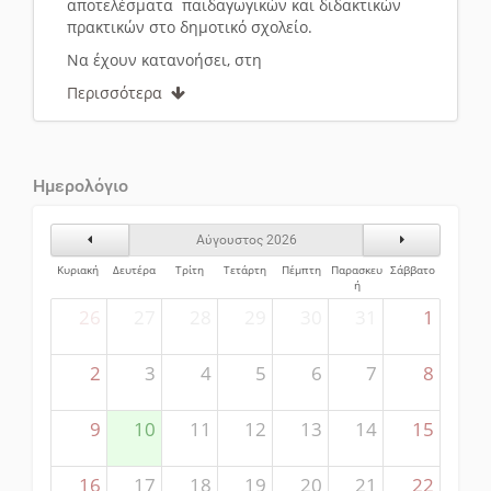
αποτελέσματα παιδαγωγικών και διδακτικών
πρακτικών στο δημοτικό σχολείο.
Να έχουν κατανοήσει, στη
Περισσότερα
Ημερολόγιο
Προηγούμενος Μήνας
Επόμενος Μήν
Αύγουστος 2026
Κυριακή
Δευτέρα
Τρίτη
Τετάρτη
Πέμπτη
Παρασκευ
Σάββατο
ή
26
27
28
29
30
31
1
2
3
4
5
6
7
8
9
10
11
12
13
14
15
16
17
18
19
20
21
22