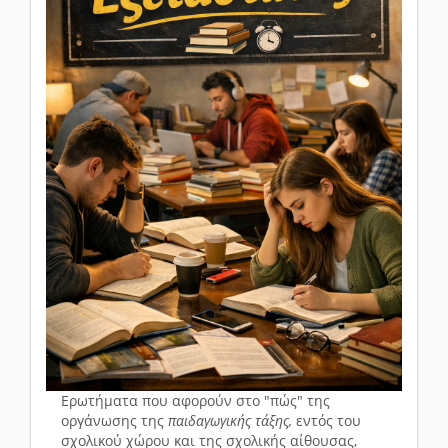
Ερωτήματα που αφορούν στο "πώς" της
οργάνωσης της
παιδαγωγικής τάξης,
εντός του
σχολικού χώρου και της σχολικής αίθουσας,