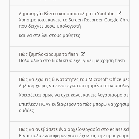
Δημιουργία Βίντεο και αποστολή στο Youtube
Χρησιμοποιει κανεις το Screen Recorder Google Chrome γ
που δειχνει μεσω υπολογιστή
και να στειλει στους μαθητες
Πώς ξεμπλοκάρουμε το flash
Πολυ υλικο στο διαδικτυο εχει γινει με χρηση flash
Πώς να εχω τις δυνατότητες του Microsoft Office μεσω 
Δηλαδη χωρις να ειναι εγκαταστημμένο στον υπολογιστή
Χρειαζεται ομως να εχει κανει κανεις λογαριασμο στη Mic
Επιπλεον ΠΟΛΥ ενδιαφερον το πώς μπορω να χρησιμοποι
ομάδες
Πως να ανεβάσετε ένα αρχείο/εργασία στο eclass.sch.gr
Ειναι πολυ ενδιαφερον γιατι έχοντας την προηγουμενη γ