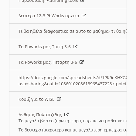
Παρουσιαση: Authoring tools
Δευτερα 12-3 PbWorks αρχικα
Τι θα ηθελα διαφορετικο σε αυτο το μαθημα- τι θα ηθελα
Τα Pbworks μας Τριτη 3-6
Τα Pbworks μας, Τετάρτη 3-6
https://docs.google.com/spreadsheets/d/1PK9eKHXGOJLZ
usp=sharing&ouid=108601020861396543722&rtpof=true
Κουιζ για το WISE
Ανθιμος Παλτατζιδης
Το μεγαλο βιντεο (πρωτη φορα, επρεπε να μαθει και το C
Το δευτερο (μικροτερο και με μεγαλυτερη εμπειρια τωρα)