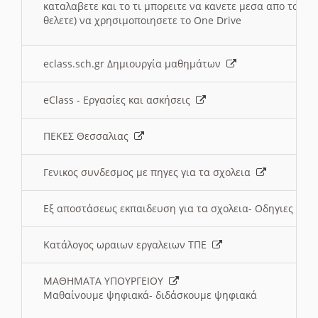
καταλαβετε και το τι μπορειτε να κανετε μεσα απο το σχο
θελετε) να χρησιμοποιησετε το One Drive
eclass.sch.gr Δημιουργία μαθημάτων
eClass - Εργασίες και ασκήσεις
ΠΕΚΕΣ Θεσσαλιας
Γενικος συνδεσμος με πηγες για τα σχολεια
Εξ αποστάσεως εκπαιδευση για τα σχολεια- Οδηγιες
Κατάλογος ωραιων εργαλειων ΤΠΕ
ΜΑΘΗΜΑΤΑ ΥΠΟΥΡΓΕΙΟΥ
Μαθαίνουμε ψηφιακά- διδάσκουμε ψηφιακά