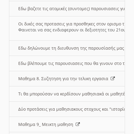
Εδω βαζετε τις ατομικές (συντομες) παρουσιασεις για κ
Οι δικές σας προτασεις για προσθηκες στον ορισμο της
Φαινεται να σας ενδιαφερουν οι δεξιοτητες του 21ου αι
Εδω δηλώνουμε τη διευθυνση της παρουσίασής μας στ
Εδω βλέπουμε τις παρουσιασεις που θα γινουν στο τμη
Μαθημα 8. Συζητηση για την τελικη εργασια
Τι θα μπορούσαν να κερδίσουν μαθησιακά οι μαθητές/τρ
Δύο προτάσεις για μαθησιακους στοχους και "ιστορία" μ
Μαθημα 9_ Μεικτη μαθηση