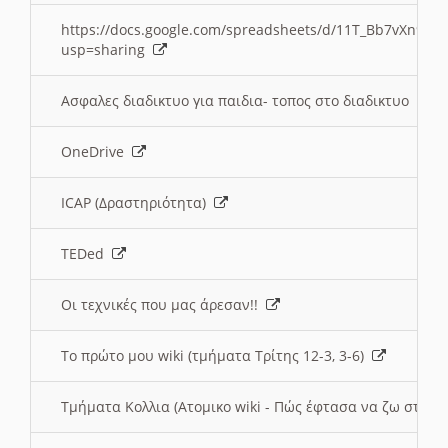
https://docs.google.com/spreadsheets/d/11T_Bb7vXn9
usp=sharing
Ασφαλες διαδικτυο για παιδια- τοπος στο διαδικτυο
OneDrive
ICAP (Δραστηριότητα)
TEDed
Οι τεχνικές που μας άρεσαν!!
Το πρώτο μου wiki (τμήματα Τρίτης 12-3, 3-6)
Τμήματα Κολλια (Ατομικο wiki - Πώς έφτασα να ζω στην 