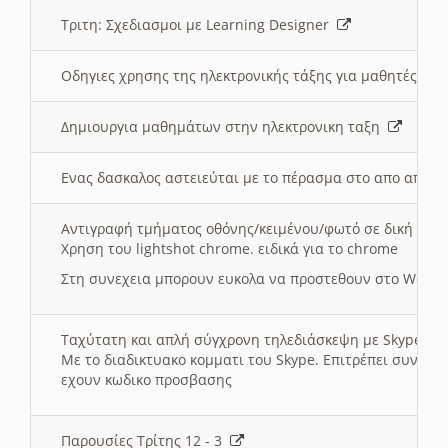
Τριτη: Σχεδιασμοι με Learning Designer
Οδηγιες χρησης της ηλεκτρονικής τάξης για μαθητές
Δημιουργια μαθημάτων στην ηλεκτρονικη ταξη
Ενας δασκαλος αστειεύται με το πέρασμα στο απο αποσ
Αντιγραφή τμήματος οθόνης/κειμένου/φωτό σε δική σας
Χρηση του lightshot chrome. ειδικά για το chrome
Στη συνεχεια μπορουν ευκολα να προστεθουν στο Word 
Ταχύτατη και απλή σύγχρονη τηλεδιάσκεψη με Skype
Με το διαδικτυακο κομματι του Skype. Επιτρέπει συνδε
εχουν κωδικο προσβασης
Παρουσίες Τρίτης 12 - 3