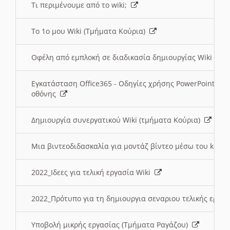
Τι περιμένουμε από το wiki;
Το 1ο μου Wiki (Τμήματα Κούρια)
Οφέλη από εμπλοκή σε διαδικασία δημιουργίας Wiki (Τ
Εγκατάσταση Office365 - Οδηγίες χρήσης PowerPoint γι
οθόνης
Δημιουργία συνεργατικού Wiki (τμήματα Κούρια)
Μια βιντεοδιδασκαλία για μοντάζ βίντεο μέσω του kden
2022_Ιδεες για τελική εργασία Wiki
2022_Πρότυπο για τη δημιουργια σεναριου τελικής εργα
Υποβολή μικρής εργασίας (Τμήματα Ραγάζου)