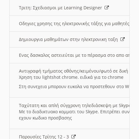
Τριτη: Σχεδιασμοι με Learning Designer
Οδηγιες χρησης της ηλεκτρονικής τάξης για μαθητές
Δημιουργια μαθημάτων στην ηλεκτρονικη ταξη
Ενας δασκαλος αστειεύται με το πέρασμα στο απο αποσ
Αντιγραφή τμήματος οθόνης/κειμένου/φωτό σε δική σας
Χρηση του lightshot chrome. ειδικά για το chrome
Στη συνεχεια μπορουν ευκολα να προστεθουν στο Word 
Ταχύτατη και απλή σύγχρονη τηλεδιάσκεψη με Skype
Με το διαδικτυακο κομματι του Skype. Επιτρέπει συνδε
εχουν κωδικο προσβασης
Παρουσίες Τρίτης 12 - 3