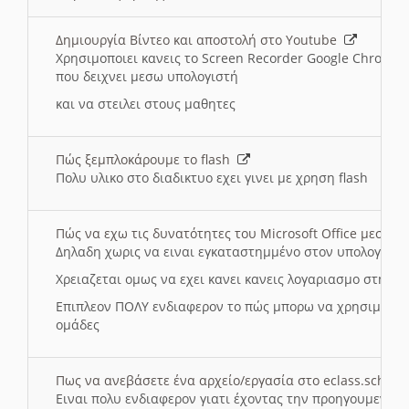
Δημιουργία Βίντεο και αποστολή στο Youtube
Χρησιμοποιει κανεις το Screen Recorder Google Chrome γ
που δειχνει μεσω υπολογιστή
και να στειλει στους μαθητες
Πώς ξεμπλοκάρουμε το flash
Πολυ υλικο στο διαδικτυο εχει γινει με χρηση flash
Πώς να εχω τις δυνατότητες του Microsoft Office μεσω 
Δηλαδη χωρις να ειναι εγκαταστημμένο στον υπολογιστή
Χρειαζεται ομως να εχει κανει κανεις λογαριασμο στη Mic
Επιπλεον ΠΟΛΥ ενδιαφερον το πώς μπορω να χρησιμοποι
ομάδες
Πως να ανεβάσετε ένα αρχείο/εργασία στο eclass.sch.gr
Ειναι πολυ ενδιαφερον γιατι έχοντας την προηγουμενη γ