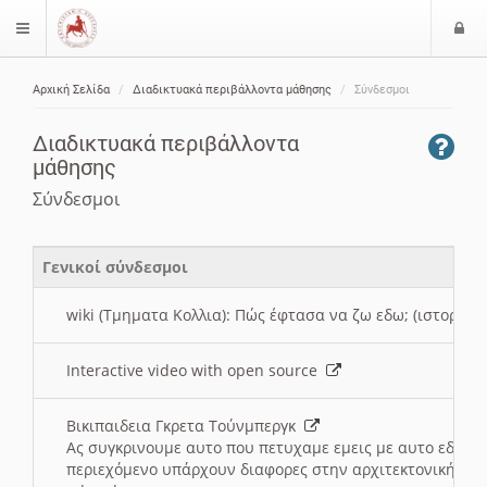
Ε
$langMenu
ί
Αρχική Σελίδα
Διαδικτυακά περιβάλλοντα μάθησης
Σύνδεσμοι
ο
ζήτηση
δ
Διαδικτυακά περιβάλλοντα
ο
μάθησης
ς
Σύνδεσμοι
Γενικοί σύνδεσμοι
wiki (Τμηματα Κολλια): Πώς έφτασα να ζω εδω; (ιστορια)
Interactive video with open source
Βικιπαιδεια Γκρετα Τούνμπεργκ
Ας συγκρινουμε αυτο που πετυχαμε εμεις με αυτο εδω το
περιεχόμενο υπάρχουν διαφορες στην αρχιτεκτονική της