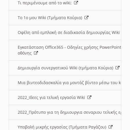
Τι περιμένουμε από το wiki;
Το 1ο μου Wiki (Τμήματα Κούρια)
Οφέλη από εμπλοκή σε διαδικασία δημιουργίας Wiki (Τ
Εγκατάσταση Office365 - Οδηγίες χρήσης PowerPoint γι
οθόνης
Δημιουργία συνεργατικού Wiki (τμήματα Κούρια)
Μια βιντεοδιδασκαλία για μοντάζ βίντεο μέσω του kden
2022_Ιδεες για τελική εργασία Wiki
2022_Πρότυπο για τη δημιουργια σεναριου τελικής εργα
Υποβολή μικρής εργασίας (Τμήματα Ραγάζου)