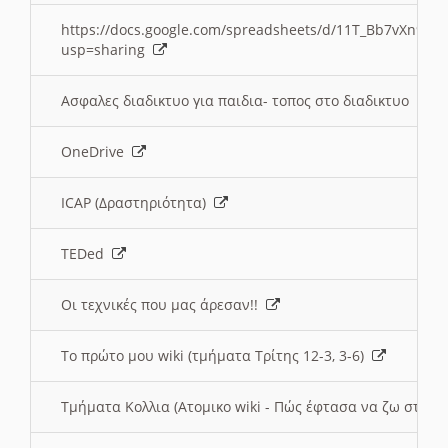
https://docs.google.com/spreadsheets/d/11T_Bb7vXn9
usp=sharing
Ασφαλες διαδικτυο για παιδια- τοπος στο διαδικτυο
OneDrive
ICAP (Δραστηριότητα)
TEDed
Οι τεχνικές που μας άρεσαν!!
Το πρώτο μου wiki (τμήματα Τρίτης 12-3, 3-6)
Τμήματα Κολλια (Ατομικο wiki - Πώς έφτασα να ζω στην 