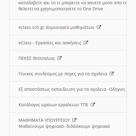
καταλαβετε και το τι μπορειτε να κανετε μεσα απο το σχο
θελετε) να χρησιμοποιησετε το One Drive
eclass.sch.gr Δημιουργία μαθημάτων
eClass - Εργασίες και ασκήσεις
ΠΕΚΕΣ Θεσσαλιας
Γενικος συνδεσμος με πηγες για τα σχολεια
Εξ αποστάσεως εκπαιδευση για τα σχολεια- Οδηγιες
Κατάλογος ωραιων εργαλειων ΤΠΕ
ΜΑΘΗΜΑΤΑ ΥΠΟΥΡΓΕΙΟΥ
Μαθαίνουμε ψηφιακά- διδάσκουμε ψηφιακά