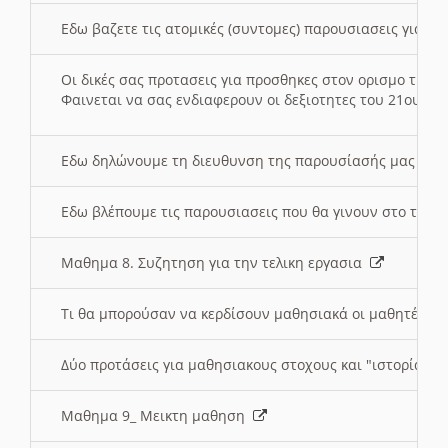
Εδω βαζετε τις ατομικές (συντομες) παρουσιασεις για κ
Οι δικές σας προτασεις για προσθηκες στον ορισμο της
Φαινεται να σας ενδιαφερουν οι δεξιοτητες του 21ου αι
Εδω δηλώνουμε τη διευθυνση της παρουσίασής μας στ
Εδω βλέπουμε τις παρουσιασεις που θα γινουν στο τμη
Μαθημα 8. Συζητηση για την τελικη εργασια
Τι θα μπορούσαν να κερδίσουν μαθησιακά οι μαθητές/τρ
Δύο προτάσεις για μαθησιακους στοχους και "ιστορία" μ
Μαθημα 9_ Μεικτη μαθηση