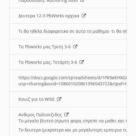
Παρουσιαση: Authoring tools
Δευτερα 12-3 PbWorks αρχικα
Τι θα ηθελα διαφορετικο σε αυτο το μαθημα- τι θα ηθελα
Τα Pbworks μας Τριτη 3-6
Τα Pbworks μας, Τετάρτη 3-6
https://docs.google.com/spreadsheets/d/1PK9eKHXGOJLZ
usp=sharing&ouid=108601020861396543722&rtpof=true
Κουιζ για το WISE
Ανθιμος Παλτατζιδης
Το μεγαλο βιντεο (πρωτη φορα, επρεπε να μαθει και το C
Το δευτερο (μικροτερο και με μεγαλυτερη εμπειρια τωρα)