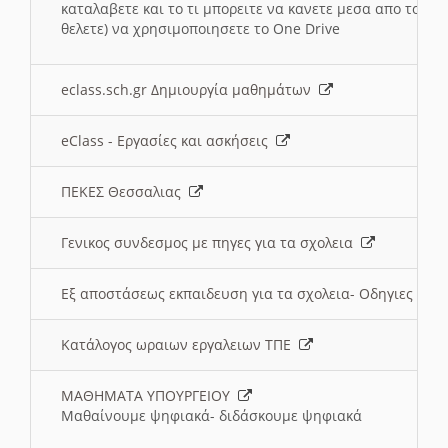
καταλαβετε και το τι μπορειτε να κανετε μεσα απο το σχο
θελετε) να χρησιμοποιησετε το One Drive
eclass.sch.gr Δημιουργία μαθημάτων
eClass - Εργασίες και ασκήσεις
ΠΕΚΕΣ Θεσσαλιας
Γενικος συνδεσμος με πηγες για τα σχολεια
Εξ αποστάσεως εκπαιδευση για τα σχολεια- Οδηγιες
Κατάλογος ωραιων εργαλειων ΤΠΕ
ΜΑΘΗΜΑΤΑ ΥΠΟΥΡΓΕΙΟΥ
Μαθαίνουμε ψηφιακά- διδάσκουμε ψηφιακά