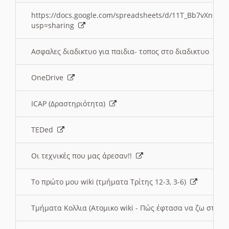
https://docs.google.com/spreadsheets/d/11T_Bb7vXn9
usp=sharing
Ασφαλες διαδικτυο για παιδια- τοπος στο διαδικτυο
OneDrive
ICAP (Δραστηριότητα)
TEDed
Οι τεχνικές που μας άρεσαν!!
Το πρώτο μου wiki (τμήματα Τρίτης 12-3, 3-6)
Τμήματα Κολλια (Ατομικο wiki - Πώς έφτασα να ζω στην 