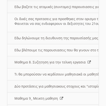
Εδω βαζετε τις ατομικές (συντομες) παρουσιασεις για κ
Οι δικές σας προτασεις για προσθηκες στον ορισμο της
Φαινεται να σας ενδιαφερουν οι δεξιοτητες του 21ου αι
Εδω δηλώνουμε τη διευθυνση της παρουσίασής μας στ
Εδω βλέπουμε τις παρουσιασεις που θα γινουν στο τμη
Μαθημα 8. Συζητηση για την τελικη εργασια
Τι θα μπορούσαν να κερδίσουν μαθησιακά οι μαθητές/τρ
Δύο προτάσεις για μαθησιακους στοχους και "ιστορία" μ
Μαθημα 9_ Μεικτη μαθηση