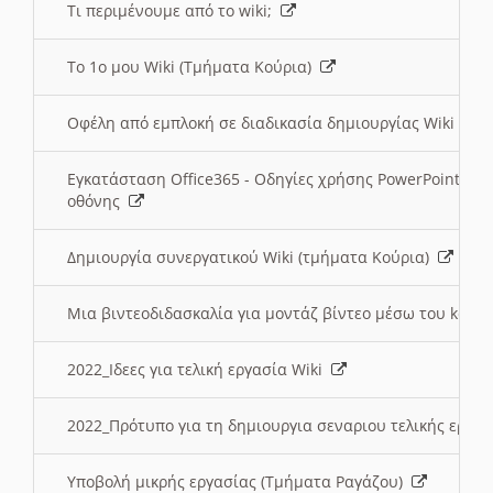
Τι περιμένουμε από το wiki;
Το 1ο μου Wiki (Τμήματα Κούρια)
Οφέλη από εμπλοκή σε διαδικασία δημιουργίας Wiki (Τ
Εγκατάσταση Office365 - Οδηγίες χρήσης PowerPoint γι
οθόνης
Δημιουργία συνεργατικού Wiki (τμήματα Κούρια)
Μια βιντεοδιδασκαλία για μοντάζ βίντεο μέσω του kden
2022_Ιδεες για τελική εργασία Wiki
2022_Πρότυπο για τη δημιουργια σεναριου τελικής εργα
Υποβολή μικρής εργασίας (Τμήματα Ραγάζου)