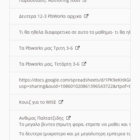
Παρουσιαση: Authoring tools
Δευτερα 12-3 PbWorks αρχικα
Τι θα ηθελα διαφορετικο σε αυτο το μαθημα- τι θα ηθελα
Τα Pbworks μας Τριτη 3-6
Τα Pbworks μας, Τετάρτη 3-6
https://docs.google.com/spreadsheets/d/1PK9eKHXGOJLZ
usp=sharing&ouid=108601020861396543722&rtpof=true
Κουιζ για το WISE
Ανθιμος Παλτατζιδης
Το μεγαλο βιντεο (πρωτη φορα, επρεπε να μαθει και το C
Το δευτερο (μικροτερο και με μεγαλυτερη εμπειρια τωρα)