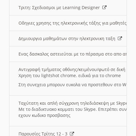
Τριτη: Σχεδιασμοι με Learning Designer
Οδηγιες χρησης της ηλεκτρονικής τάξης για μαθητές
Δημιουργια μαθημάτων στην ηλεκτρονικη ταξη
Ενας δασκαλος αστειεύται με το πέρασμα στο απο αποσ
Αντιγραφή τμήματος οθόνης/κειμένου/φωτό σε δική σας
Χρηση του lightshot chrome. ειδικά για το chrome
Στη συνεχεια μπορουν ευκολα να προστεθουν στο Word 
Ταχύτατη και απλή σύγχρονη τηλεδιάσκεψη με Skype
Με το διαδικτυακο κομματι του Skype. Επιτρέπει συνδε
εχουν κωδικο προσβασης
Παρουσίες Τρίτης 12 - 3