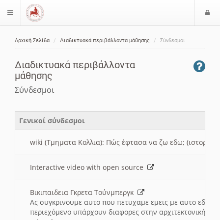
Ε
$langMenu
ί
Αρχική Σελίδα
Διαδικτυακά περιβάλλοντα μάθησης
Σύνδεσμοι
ο
ζήτηση
δ
Διαδικτυακά περιβάλλοντα
ο
μάθησης
ς
Σύνδεσμοι
Γενικοί σύνδεσμοι
wiki (Τμηματα Κολλια): Πώς έφτασα να ζω εδω; (ιστορια)
Interactive video with open source
Βικιπαιδεια Γκρετα Τούνμπεργκ
Ας συγκρινουμε αυτο που πετυχαμε εμεις με αυτο εδω το
περιεχόμενο υπάρχουν διαφορες στην αρχιτεκτονική της