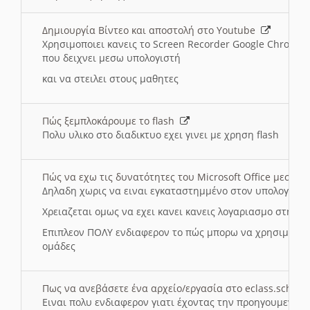
Δημιουργία Βίντεο και αποστολή στο Youtube
Χρησιμοποιει κανεις το Screen Recorder Google Chrome γ
που δειχνει μεσω υπολογιστή
και να στειλει στους μαθητες
Πώς ξεμπλοκάρουμε το flash
Πολυ υλικο στο διαδικτυο εχει γινει με χρηση flash
Πώς να εχω τις δυνατότητες του Microsoft Office μεσω 
Δηλαδη χωρις να ειναι εγκαταστημμένο στον υπολογιστή
Χρειαζεται ομως να εχει κανει κανεις λογαριασμο στη Mic
Επιπλεον ΠΟΛΥ ενδιαφερον το πώς μπορω να χρησιμοποι
ομάδες
Πως να ανεβάσετε ένα αρχείο/εργασία στο eclass.sch.gr
Ειναι πολυ ενδιαφερον γιατι έχοντας την προηγουμενη γ