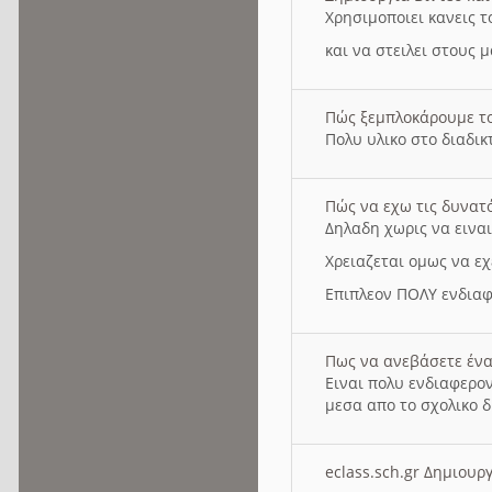
Χρησιμοποιει κανεις τ
και να στειλει στους 
Πώς ξεμπλοκάρουμε τ
Πολυ υλικο στο διαδικτ
Πώς να εχω τις δυνατ
Δηλαδη χωρις να εινα
Χρειαζεται ομως να εχ
Επιπλεον ΠΟΛΥ ενδιαφ
Πως να ανεβάσετε ένα
Ειναι πολυ ενδιαφερον
μεσα απο το σχολικο δ
eclass.sch.gr Δημιο