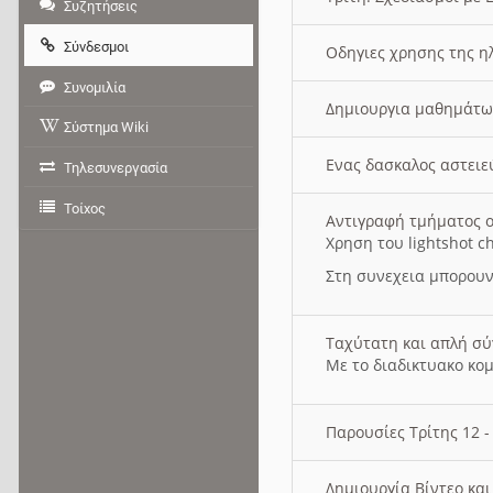
Συζητήσεις
Σύνδεσμοι
Οδηγιες χρησης της η
Συνομιλία
Δημιουργια μαθημάτω
Σύστημα Wiki
Ενας δασκαλος αστει
Τηλεσυνεργασία
Τοίχος
Αντιγραφή τμήματος ο
Χρηση του lightshot c
Στη συνεχεια μπορουν
Ταχύτατη και απλή σ
Με το διαδικτυακο κο
Παρουσίες Τρίτης 12 
Δημιουργία Βίντεο κα