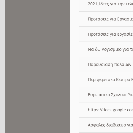
2021_Ιδεες για την τε
Προτασεις για Εργασι
Προτάσεις για εργασ
Να δω Λογισμικο για 
Παρουσιαση παλαιων 
Περιφερειακο Κεντρο
Ευρωπαικο Σχολικο 
https://docs.google
Ασφαλες διαδικτυο γι