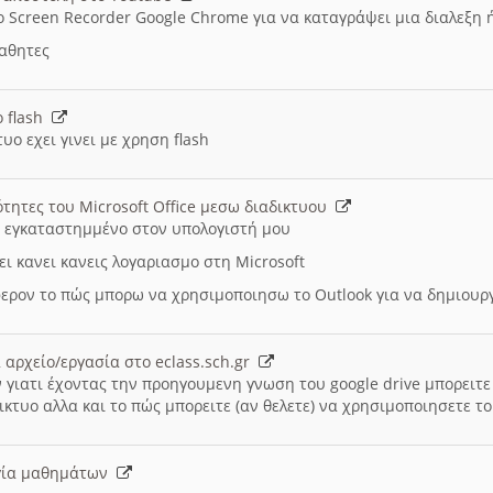
ο Screen Recorder Google Chrome για να καταγράψει μια διαλεξη 
μαθητες
ο flash
υο εχει γινει με χρηση flash
ότητες του Microsoft Office μεσω διαδικτυου
ι εγκαταστημμένο στον υπολογιστή μου
ει κανει κανεις λογαριασμο στη Microsoft
ερον το πώς μπορω να χρησιμοποιησω το Outlook για να δημιου
 αρχείο/εργασία στο eclass.sch.gr
 γιατι έχοντας την προηγουμενη γνωση του google drive μπορειτε 
ικτυο αλλα και το πώς μπορειτε (αν θελετε) να χρησιμοποιησετε το
υργία μαθημάτων