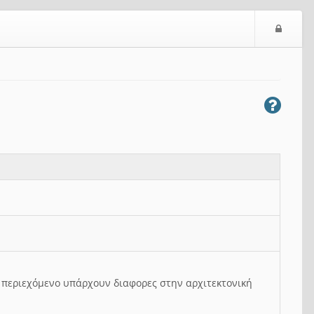
Ε
ί
σ
ο
δ
ο
ς
ο περιεχόμενο υπάρχουν διαφορες στην αρχιτεκτονική