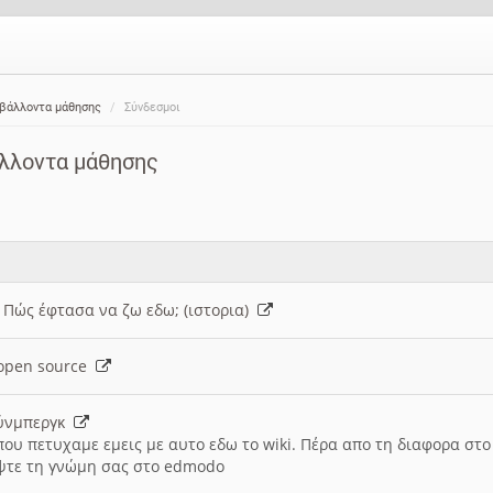
ιβάλλοντα μάθησης
Σύνδεσμοι
άλλοντα μάθησης
: Πώς έφτασα να ζω εδω; (ιστορια)
h open source
ούνμπεργκ
που πετυχαμε εμεις με αυτο εδω το wiki. Πέρα απο τη διαφορα στ
ψτε τη γνώμη σας στο edmodo