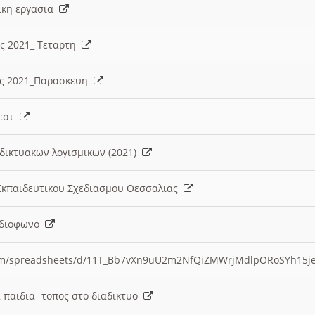
λικη εργασια
ες 2021_ Τεταρτη
ίες 2021_Παρασκευη
τεστ
δικτυακων λογισμικων (2021)
 Εκπαιδευτικου Σχεδιασμου Θεσσαλιας
Ραδιοφωνο
.com/spreadsheets/d/11T_Bb7vXn9uU2m2NfQiZMWrjMdlpORoSYh15j
α παιδια- τοπος στο διαδικτυο