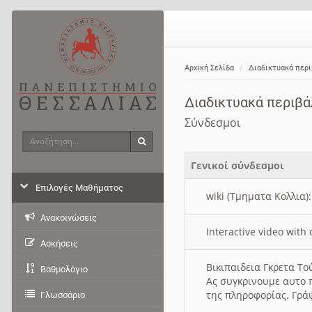
Αρχική Σελίδα
Διαδικτυακά περ
Διαδικτυακά περιβ
Σύνδεσμοι
Αναζήτηση
Αναζήτηση
Γενικοί σύνδεσμοι
Επιλογές Μαθήματος
wiki (Τμηματα Κολλια)
Ανακοινώσεις
Interactive video wit
Ασκήσεις
Βικιπαιδεια Γκρετα Τ
Βαθμολόγιο
Ας συγκρινουμε αυτο 
της πληροφορίας. Γρά
Γλωσσάριο