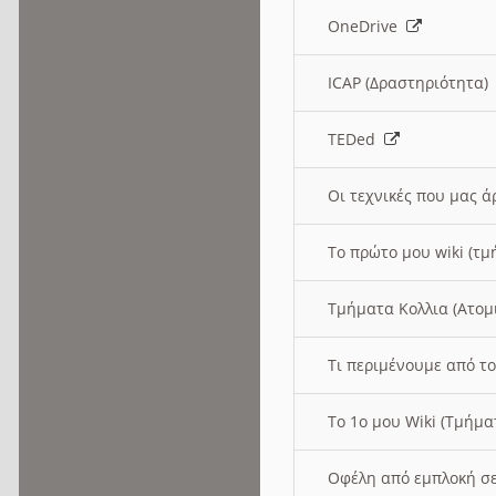
OneDrive
ICAP (Δραστηριότητα
TEDed
Οι τεχνικές που μας 
Το πρώτο μου wiki (τμ
Τμήματα Κολλια (Ατομ
Τι περιμένουμε από το
Το 1ο μου Wiki (Τμήμ
Οφέλη από εμπλοκή σε