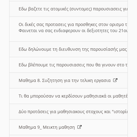
Εδω βαζετε τις ατομικές (συντομες) παρουσιασεις για κ
Οι δικές σας προτασεις για προσθηκες στον ορισμο της
Φαινεται να σας ενδιαφερουν οι δεξιοτητες του 21ου αι
Εδω δηλώνουμε τη διευθυνση της παρουσίασής μας στ
Εδω βλέπουμε τις παρουσιασεις που θα γινουν στο τμη
Μαθημα 8. Συζητηση για την τελικη εργασια
Τι θα μπορούσαν να κερδίσουν μαθησιακά οι μαθητές/τρ
Δύο προτάσεις για μαθησιακους στοχους και "ιστορία" μ
Μαθημα 9_ Μεικτη μαθηση