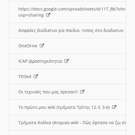
https://docs.google.com/spreadsheets/d/11T_Bb7vXn9
usp=sharing
Ασφαλες διαδικτυο για παιδια- τοπος στο διαδικτυο
OneDrive
ICAP (Δραστηριότητα)
TEDed
Οι τεχνικές που μας άρεσαν!!
Το πρώτο μου wiki (τμήματα Τρίτης 12-3, 3-6)
Τμήματα Κολλια (Ατομικο wiki - Πώς έφτασα να ζω στην 