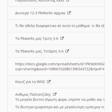
Παρουσιαση: Authoring tools
Δευτερα 12-3 PbWorks αρχικα
Τι θα ηθελα διαφορετικο σε αυτο το μαθημα- τι θα ηθελα
Τα Pbworks μας Τριτη 3-6
Τα Pbworks μας, Τετάρτη 3-6
https://docs.google.com/spreadsheets/d/1PK9eKHXGOJLZ
usp=sharing&ouid=108601020861396543722&rtpof=true
Κουιζ για το WISE
Ανθιμος Παλτατζιδης
Το μεγαλο βιντεο (πρωτη φορα, επρεπε να μαθει και το C
Το δευτερο (μικροτερο και με μεγαλυτερη εμπειρια τωρα)