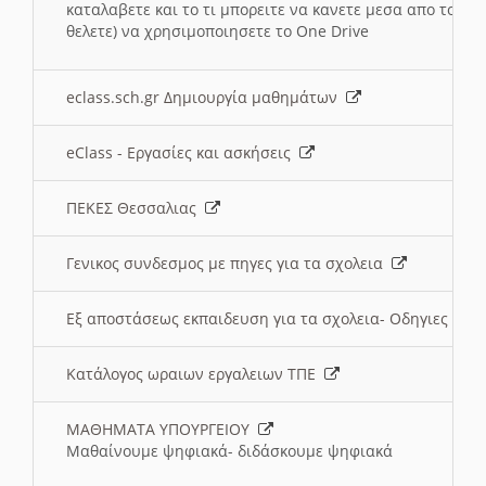
καταλαβετε και το τι μπορειτε να κανετε μεσα απο το σχο
θελετε) να χρησιμοποιησετε το One Drive
eclass.sch.gr Δημιουργία μαθημάτων
eClass - Εργασίες και ασκήσεις
ΠΕΚΕΣ Θεσσαλιας
Γενικος συνδεσμος με πηγες για τα σχολεια
Εξ αποστάσεως εκπαιδευση για τα σχολεια- Οδηγιες
Κατάλογος ωραιων εργαλειων ΤΠΕ
ΜΑΘΗΜΑΤΑ ΥΠΟΥΡΓΕΙΟΥ
Μαθαίνουμε ψηφιακά- διδάσκουμε ψηφιακά