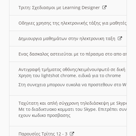
Τριτη: Σχεδιασμοι με Learning Designer
Οδηγιες χρησης της ηλεκτρονικής τάξης για μαθητές
Δημιουργια μαθημάτων στην ηλεκτρονικη ταξη
Ενας δασκαλος αστειεύται με το πέρασμα στο απο αποσ
Αντιγραφή τμήματος οθόνης/κειμένου/φωτό σε δική σας
Χρηση του lightshot chrome. ειδικά για το chrome
Στη συνεχεια μπορουν ευκολα να προστεθουν στο Word 
Ταχύτατη και απλή σύγχρονη τηλεδιάσκεψη με Skype
Με το διαδικτυακο κομματι του Skype. Επιτρέπει συνδε
εχουν κωδικο προσβασης
Παρουσίες Τρίτης 12 - 3