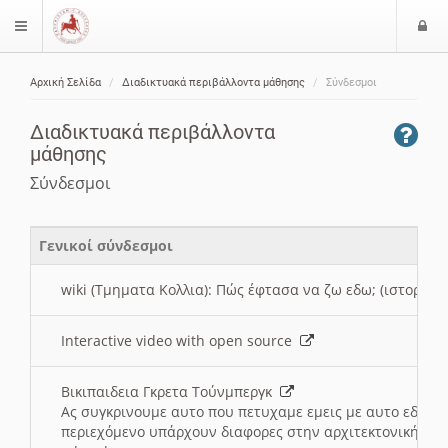
Ε
$langMenu
ί
Αρχική Σελίδα
Διαδικτυακά περιβάλλοντα μάθησης
Σύνδεσμοι
ο
ζήτηση
δ
Διαδικτυακά περιβάλλοντα
ο
μάθησης
ς
Σύνδεσμοι
Γενικοί σύνδεσμοι
wiki (Τμηματα Κολλια): Πώς έφτασα να ζω εδω; (ιστορια)
Interactive video with open source
Βικιπαιδεια Γκρετα Τούνμπεργκ
Ας συγκρινουμε αυτο που πετυχαμε εμεις με αυτο εδω το
περιεχόμενο υπάρχουν διαφορες στην αρχιτεκτονική της