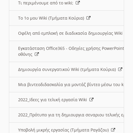
Τι περιμένουμε από το wiki;
Το 1ο μου Wiki (Τμήματα Κούρια)
Οφέλη από εμπλοκή σε διαδικασία δημιουργίας Wiki (Τ
Εγκατάσταση Office365 - Οδηγίες χρήσης PowerPoint γι
οθόνης
Δημιουργία συνεργατικού Wiki (τμήματα Κούρια)
Μια βιντεοδιδασκαλία για μοντάζ βίντεο μέσω του kden
2022_Ιδεες για τελική εργασία Wiki
2022_Πρότυπο για τη δημιουργια σεναριου τελικής εργα
Υποβολή μικρής εργασίας (Τμήματα Ραγάζου)