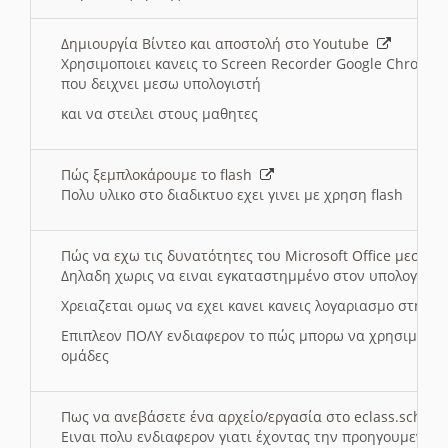
Δημιουργία Βίντεο και αποστολή στο Youtube
Χρησιμοποιει κανεις το Screen Recorder Google Chrome γ
που δειχνει μεσω υπολογιστή
και να στειλει στους μαθητες
Πώς ξεμπλοκάρουμε το flash
Πολυ υλικο στο διαδικτυο εχει γινει με χρηση flash
Πώς να εχω τις δυνατότητες του Microsoft Office μεσω 
Δηλαδη χωρις να ειναι εγκαταστημμένο στον υπολογιστή
Χρειαζεται ομως να εχει κανει κανεις λογαριασμο στη Mic
Επιπλεον ΠΟΛΥ ενδιαφερον το πώς μπορω να χρησιμοποι
ομάδες
Πως να ανεβάσετε ένα αρχείο/εργασία στο eclass.sch.gr
Ειναι πολυ ενδιαφερον γιατι έχοντας την προηγουμενη γ