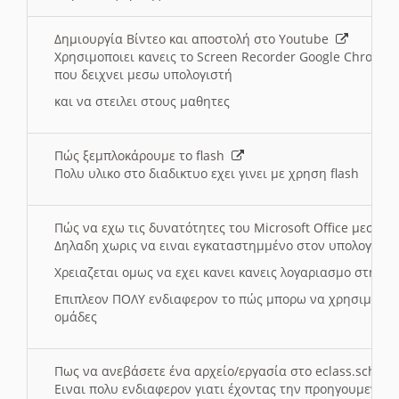
Δημιουργία Βίντεο και αποστολή στο Youtube
Χρησιμοποιει κανεις το Screen Recorder Google Chrome γ
που δειχνει μεσω υπολογιστή
και να στειλει στους μαθητες
Πώς ξεμπλοκάρουμε το flash
Πολυ υλικο στο διαδικτυο εχει γινει με χρηση flash
Πώς να εχω τις δυνατότητες του Microsoft Office μεσω 
Δηλαδη χωρις να ειναι εγκαταστημμένο στον υπολογιστή
Χρειαζεται ομως να εχει κανει κανεις λογαριασμο στη Mic
Επιπλεον ΠΟΛΥ ενδιαφερον το πώς μπορω να χρησιμοποι
ομάδες
Πως να ανεβάσετε ένα αρχείο/εργασία στο eclass.sch.gr
Ειναι πολυ ενδιαφερον γιατι έχοντας την προηγουμενη γ