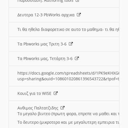
Παρουσιαση: Authoring tools
Δευτερα 12-3 PbWorks αρχικα
Τι θα ηθελα διαφορετικο σε αυτο το μαθημα- τι θα ηθελα
Τα Pbworks μας Τριτη 3-6
Τα Pbworks μας, Τετάρτη 3-6
https://docs.google.com/spreadsheets/d/1PK9eKHXGOJLZ
usp=sharing&ouid=108601020861396543722&rtpof=true
Κουιζ για το WISE
Ανθιμος Παλτατζιδης
Το μεγαλο βιντεο (πρωτη φορα, επρεπε να μαθει και το C
Το δευτερο (μικροτερο και με μεγαλυτερη εμπειρια τωρα)