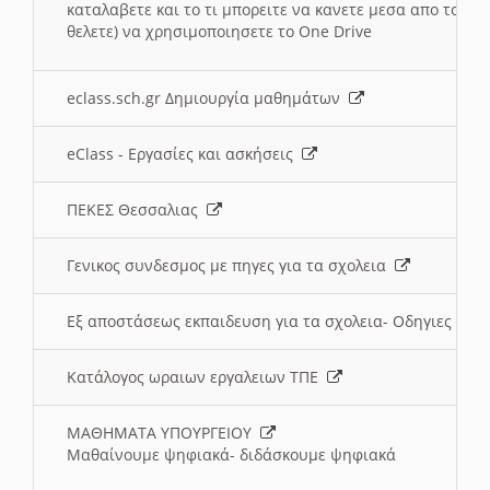
καταλαβετε και το τι μπορειτε να κανετε μεσα απο το σχο
θελετε) να χρησιμοποιησετε το One Drive
eclass.sch.gr Δημιουργία μαθημάτων
eClass - Εργασίες και ασκήσεις
ΠΕΚΕΣ Θεσσαλιας
Γενικος συνδεσμος με πηγες για τα σχολεια
Εξ αποστάσεως εκπαιδευση για τα σχολεια- Οδηγιες
Κατάλογος ωραιων εργαλειων ΤΠΕ
ΜΑΘΗΜΑΤΑ ΥΠΟΥΡΓΕΙΟΥ
Μαθαίνουμε ψηφιακά- διδάσκουμε ψηφιακά