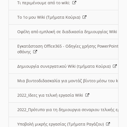
Τι περιμένουμε από το wiki;
Το 1ο μου Wiki (Τμήματα Κούρια)
Οφέλη από εμπλοκή σε διαδικασία δημιουργίας Wiki (Τ
Εγκατάσταση Office365 - Οδηγίες χρήσης PowerPoint γι
οθόνης
Δημιουργία συνεργατικού Wiki (τμήματα Κούρια)
Μια βιντεοδιδασκαλία για μοντάζ βίντεο μέσω του kden
2022_Ιδεες για τελική εργασία Wiki
2022_Πρότυπο για τη δημιουργια σεναριου τελικής εργα
Υποβολή μικρής εργασίας (Τμήματα Ραγάζου)