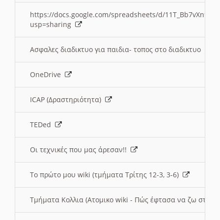
https://docs.google.com/spreadsheets/d/11T_Bb7vXn9
usp=sharing
Ασφαλες διαδικτυο για παιδια- τοπος στο διαδικτυο
OneDrive
ICAP (Δραστηριότητα)
TEDed
Οι τεχνικές που μας άρεσαν!!
Το πρώτο μου wiki (τμήματα Τρίτης 12-3, 3-6)
Τμήματα Κολλια (Ατομικο wiki - Πώς έφτασα να ζω στην 