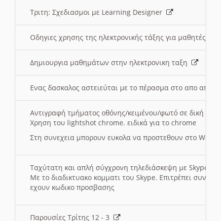
Τριτη: Σχεδιασμοι με Learning Designer
Οδηγιες χρησης της ηλεκτρονικής τάξης για μαθητές
Δημιουργια μαθημάτων στην ηλεκτρονικη ταξη
Ενας δασκαλος αστειεύται με το πέρασμα στο απο αποσ
Αντιγραφή τμήματος οθόνης/κειμένου/φωτό σε δική σας
Χρηση του lightshot chrome. ειδικά για το chrome
Στη συνεχεια μπορουν ευκολα να προστεθουν στο Word 
Ταχύτατη και απλή σύγχρονη τηλεδιάσκεψη με Skype
Με το διαδικτυακο κομματι του Skype. Επιτρέπει συνδε
εχουν κωδικο προσβασης
Παρουσίες Τρίτης 12 - 3