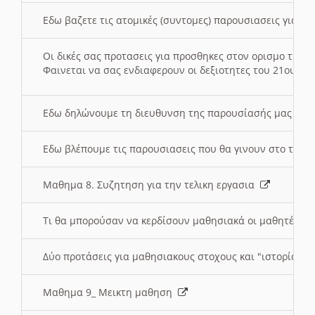
Εδω βαζετε τις ατομικές (συντομες) παρουσιασεις για κ
Οι δικές σας προτασεις για προσθηκες στον ορισμο της
Φαινεται να σας ενδιαφερουν οι δεξιοτητες του 21ου αι
Εδω δηλώνουμε τη διευθυνση της παρουσίασής μας στ
Εδω βλέπουμε τις παρουσιασεις που θα γινουν στο τμη
Μαθημα 8. Συζητηση για την τελικη εργασια
Τι θα μπορούσαν να κερδίσουν μαθησιακά οι μαθητές/τρ
Δύο προτάσεις για μαθησιακους στοχους και "ιστορία" μ
Μαθημα 9_ Μεικτη μαθηση