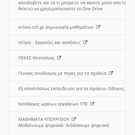
καταλαβετε και το τι μπορειτε να κανετε μεσα απο το σχο
θελετε) να χρησιμοποιησετε το One Drive
eclass.sch.gr Δημιουργία μαθημάτων
eClass - Εργασίες και ασκήσεις
ΠΕΚΕΣ Θεσσαλιας
Γενικος συνδεσμος με πηγες για τα σχολεια
Εξ αποστάσεως εκπαιδευση για τα σχολεια- Οδηγιες
Κατάλογος ωραιων εργαλειων ΤΠΕ
ΜΑΘΗΜΑΤΑ ΥΠΟΥΡΓΕΙΟΥ
Μαθαίνουμε ψηφιακά- διδάσκουμε ψηφιακά