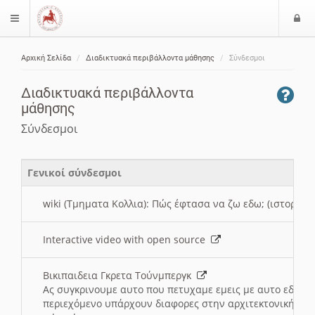
Ε
$langMenu
ί
Αρχική Σελίδα
Διαδικτυακά περιβάλλοντα μάθησης
Σύνδεσμοι
ο
ζήτηση
δ
Διαδικτυακά περιβάλλοντα
ο
μάθησης
ς
Σύνδεσμοι
Γενικοί σύνδεσμοι
wiki (Τμηματα Κολλια): Πώς έφτασα να ζω εδω; (ιστορια)
Interactive video with open source
Βικιπαιδεια Γκρετα Τούνμπεργκ
Ας συγκρινουμε αυτο που πετυχαμε εμεις με αυτο εδω το
περιεχόμενο υπάρχουν διαφορες στην αρχιτεκτονική της