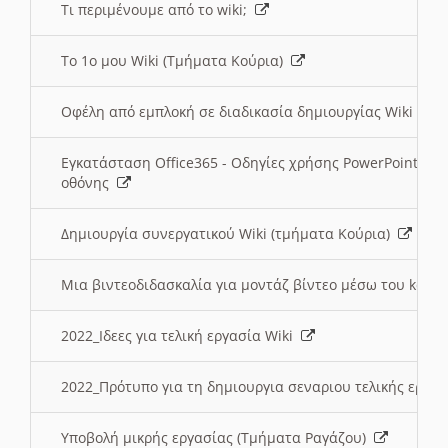
Τι περιμένουμε από το wiki;
Το 1ο μου Wiki (Τμήματα Κούρια)
Οφέλη από εμπλοκή σε διαδικασία δημιουργίας Wiki (Τ
Εγκατάσταση Office365 - Οδηγίες χρήσης PowerPoint γι
οθόνης
Δημιουργία συνεργατικού Wiki (τμήματα Κούρια)
Μια βιντεοδιδασκαλία για μοντάζ βίντεο μέσω του kden
2022_Ιδεες για τελική εργασία Wiki
2022_Πρότυπο για τη δημιουργια σεναριου τελικής εργα
Υποβολή μικρής εργασίας (Τμήματα Ραγάζου)