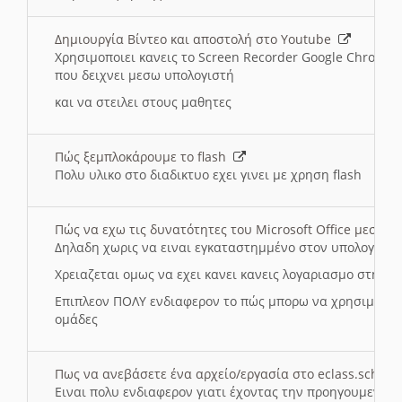
Δημιουργία Βίντεο και αποστολή στο Youtube
Χρησιμοποιει κανεις το Screen Recorder Google Chrome γ
που δειχνει μεσω υπολογιστή
και να στειλει στους μαθητες
Πώς ξεμπλοκάρουμε το flash
Πολυ υλικο στο διαδικτυο εχει γινει με χρηση flash
Πώς να εχω τις δυνατότητες του Microsoft Office μεσω 
Δηλαδη χωρις να ειναι εγκαταστημμένο στον υπολογιστή
Χρειαζεται ομως να εχει κανει κανεις λογαριασμο στη Mic
Επιπλεον ΠΟΛΥ ενδιαφερον το πώς μπορω να χρησιμοποι
ομάδες
Πως να ανεβάσετε ένα αρχείο/εργασία στο eclass.sch.gr
Ειναι πολυ ενδιαφερον γιατι έχοντας την προηγουμενη γ