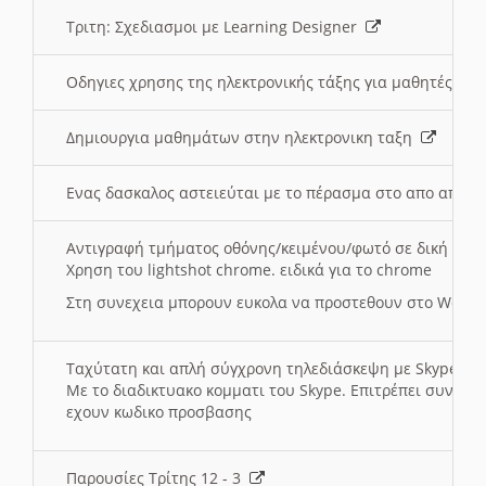
Τριτη: Σχεδιασμοι με Learning Designer
Οδηγιες χρησης της ηλεκτρονικής τάξης για μαθητές
Δημιουργια μαθημάτων στην ηλεκτρονικη ταξη
Ενας δασκαλος αστειεύται με το πέρασμα στο απο αποσ
Αντιγραφή τμήματος οθόνης/κειμένου/φωτό σε δική σας
Χρηση του lightshot chrome. ειδικά για το chrome
Στη συνεχεια μπορουν ευκολα να προστεθουν στο Word 
Ταχύτατη και απλή σύγχρονη τηλεδιάσκεψη με Skype
Με το διαδικτυακο κομματι του Skype. Επιτρέπει συνδε
εχουν κωδικο προσβασης
Παρουσίες Τρίτης 12 - 3