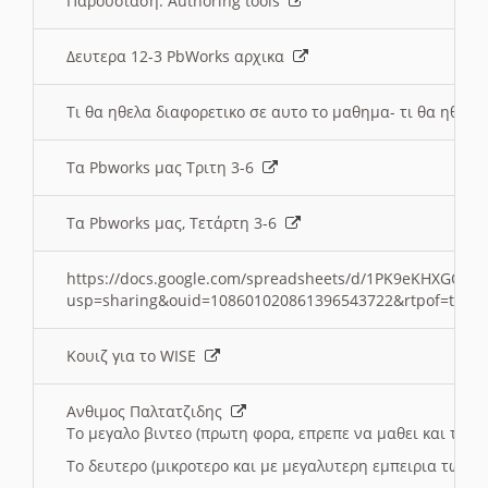
Παρουσιαση: Authoring tools
Δευτερα 12-3 PbWorks αρχικα
Τι θα ηθελα διαφορετικο σε αυτο το μαθημα- τι θα ηθελα
Τα Pbworks μας Τριτη 3-6
Τα Pbworks μας, Τετάρτη 3-6
https://docs.google.com/spreadsheets/d/1PK9eKHXGOJLZ
usp=sharing&ouid=108601020861396543722&rtpof=true
Κουιζ για το WISE
Ανθιμος Παλτατζιδης
Το μεγαλο βιντεο (πρωτη φορα, επρεπε να μαθει και το C
Το δευτερο (μικροτερο και με μεγαλυτερη εμπειρια τωρα)