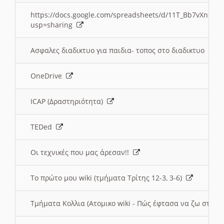
https://docs.google.com/spreadsheets/d/11T_Bb7vXn9
usp=sharing
Ασφαλες διαδικτυο για παιδια- τοπος στο διαδικτυο
OneDrive
ICAP (Δραστηριότητα)
TEDed
Οι τεχνικές που μας άρεσαν!!
Το πρώτο μου wiki (τμήματα Τρίτης 12-3, 3-6)
Τμήματα Κολλια (Ατομικο wiki - Πώς έφτασα να ζω στην 