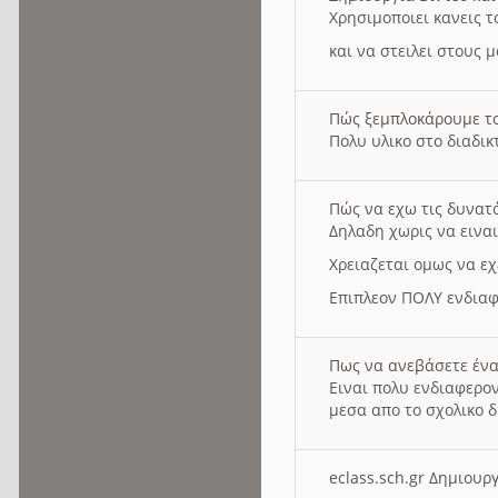
Χρησιμοποιει κανεις τ
και να στειλει στους 
Πώς ξεμπλοκάρουμε τ
Πολυ υλικο στο διαδικτ
Πώς να εχω τις δυνατ
Δηλαδη χωρις να εινα
Χρειαζεται ομως να εχ
Επιπλεον ΠΟΛΥ ενδιαφ
Πως να ανεβάσετε ένα
Ειναι πολυ ενδιαφερον
μεσα απο το σχολικο δ
eclass.sch.gr Δημιο