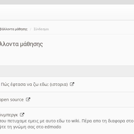
ιβάλλοντα μάθησης
Σύνδεσμοι
άλλοντα μάθησης
: Πώς έφτασα να ζω εδω; (ιστορια)
h open source
ούνμπεργκ
που πετυχαμε εμεις με αυτο εδω το wiki. Πέρα απο τη διαφορα στ
ψτε τη γνώμη σας στο edmodo