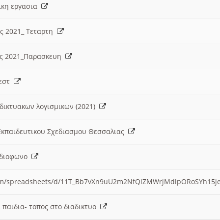
λικη εργασια
ες 2021_ Τεταρτη
ίες 2021_Παρασκευη
τεστ
δικτυακων λογισμικων (2021)
 Εκπαιδευτικου Σχεδιασμου Θεσσαλιας
Ραδιοφωνο
.com/spreadsheets/d/11T_Bb7vXn9uU2m2NfQiZMWrjMdlpORoSYh15j
α παιδια- τοπος στο διαδικτυο