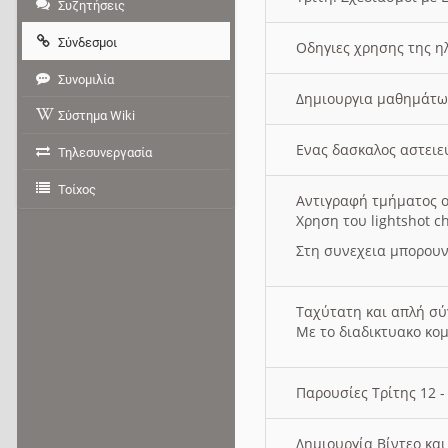
Συζητήσεις
Σύνδεσμοι
Οδηγιες χρησης της η
Συνομιλία
Δημιουργια μαθημάτω
Σύστημα Wiki
Ενας δασκαλος αστει
Τηλεσυνεργασία
Τοίχος
Αντιγραφή τμήματος ο
Χρηση του lightshot c
Στη συνεχεια μπορουν
Ταχύτατη και απλή σ
Με το διαδικτυακο κο
Παρουσίες Τρίτης 12 
Δημιουργία Βίντεο κα