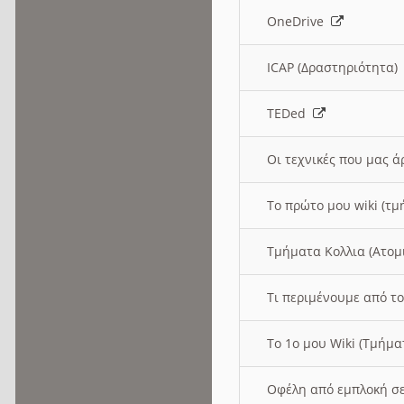
OneDrive
ICAP (Δραστηριότητα
TEDed
Οι τεχνικές που μας 
Το πρώτο μου wiki (τμ
Τμήματα Κολλια (Ατομ
Τι περιμένουμε από το
Το 1ο μου Wiki (Τμήμ
Οφέλη από εμπλοκή σε