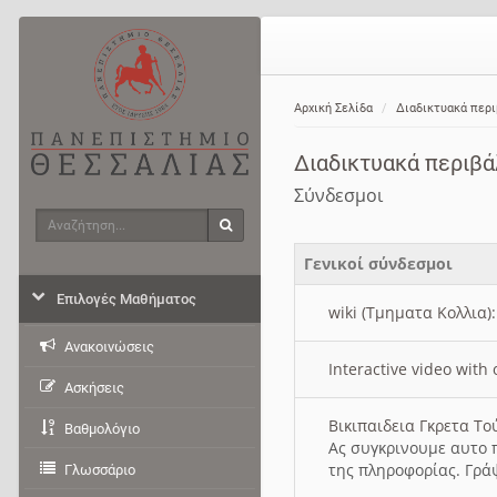
Αρχική Σελίδα
Διαδικτυακά περ
Διαδικτυακά περιβ
Σύνδεσμοι
Αναζήτηση
Αναζήτηση
Γενικοί σύνδεσμοι
Επιλογές Μαθήματος
wiki (Τμηματα Κολλια)
Ανακοινώσεις
Interactive video wit
Ασκήσεις
Βικιπαιδεια Γκρετα Τ
Βαθμολόγιο
Ας συγκρινουμε αυτο 
της πληροφορίας. Γρά
Γλωσσάριο