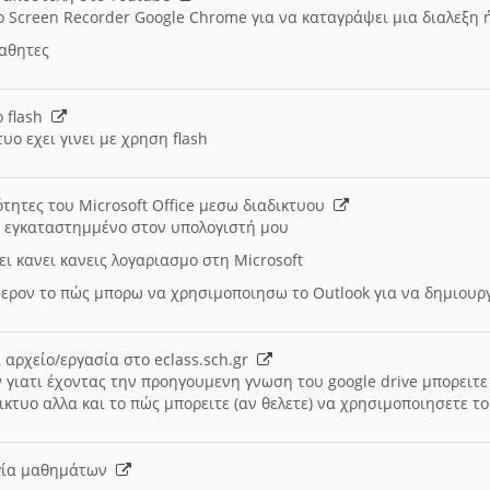
ο Screen Recorder Google Chrome για να καταγράψει μια διαλεξη 
μαθητες
ο flash
υο εχει γινει με χρηση flash
ότητες του Microsoft Office μεσω διαδικτυου
ι εγκαταστημμένο στον υπολογιστή μου
ει κανει κανεις λογαριασμο στη Microsoft
ερον το πώς μπορω να χρησιμοποιησω το Outlook για να δημιου
 αρχείο/εργασία στο eclass.sch.gr
 γιατι έχοντας την προηγουμενη γνωση του google drive μπορειτε 
ικτυο αλλα και το πώς μπορειτε (αν θελετε) να χρησιμοποιησετε το
υργία μαθημάτων