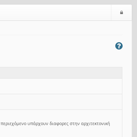
Ε
ί
σ
ο
δ
ο
ς
ο περιεχόμενο υπάρχουν διαφορες στην αρχιτεκτονική