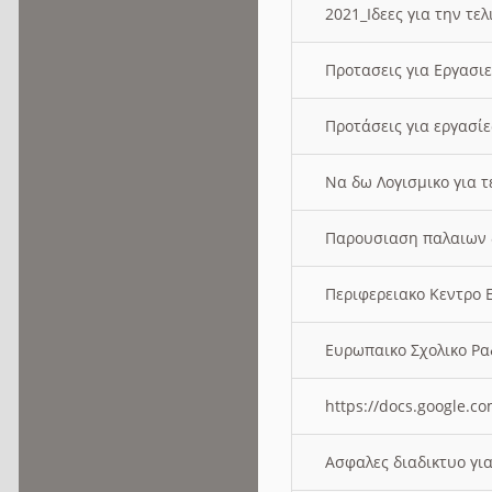
2021_Ιδεες για την τε
Προτασεις για Εργασι
Προτάσεις για εργασ
Να δω Λογισμικο για 
Παρουσιαση παλαιων 
Περιφερειακο Κεντρο
Ευρωπαικο Σχολικο 
https://docs.google
Ασφαλες διαδικτυο γι