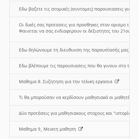
Εδω βαζετε τις ατομικές (συντομες) παρουσιασεις για κ
Οι δικές σας προτασεις για προσθηκες στον ορισμο της
Φαινεται να σας ενδιαφερουν οι δεξιοτητες του 21ου αι
Εδω δηλώνουμε τη διευθυνση της παρουσίασής μας στ
Εδω βλέπουμε τις παρουσιασεις που θα γινουν στο τμη
Μαθημα 8. Συζητηση για την τελικη εργασια
Τι θα μπορούσαν να κερδίσουν μαθησιακά οι μαθητές/τρ
Δύο προτάσεις για μαθησιακους στοχους και "ιστορία" μ
Μαθημα 9_ Μεικτη μαθηση