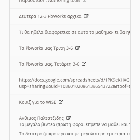
Παρουσιαση: Authoring tools
Δευτερα 12-3 PbWorks αρχικα
Τι θα ηθελα διαφορετικο σε αυτο το μαθημα- τι θα ηθελα
Τα Pbworks μας Τριτη 3-6
Τα Pbworks μας, Τετάρτη 3-6
https://docs.google.com/spreadsheets/d/1PK9eKHXGOJLZ
usp=sharing&ouid=108601020861396543722&rtpof=true
Κουιζ για το WISE
Ανθιμος Παλτατζιδης
Το μεγαλο βιντεο (πρωτη φορα, επρεπε να μαθει και το C
Το δευτερο (μικροτερο και με μεγαλυτερη εμπειρια τωρα)