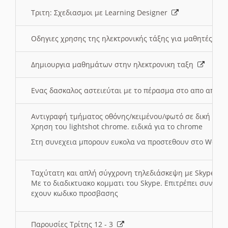
Τριτη: Σχεδιασμοι με Learning Designer
Οδηγιες χρησης της ηλεκτρονικής τάξης για μαθητές
Δημιουργια μαθημάτων στην ηλεκτρονικη ταξη
Ενας δασκαλος αστειεύται με το πέρασμα στο απο αποσ
Αντιγραφή τμήματος οθόνης/κειμένου/φωτό σε δική σας
Χρηση του lightshot chrome. ειδικά για το chrome
Στη συνεχεια μπορουν ευκολα να προστεθουν στο Word 
Ταχύτατη και απλή σύγχρονη τηλεδιάσκεψη με Skype
Με το διαδικτυακο κομματι του Skype. Επιτρέπει συνδε
εχουν κωδικο προσβασης
Παρουσίες Τρίτης 12 - 3