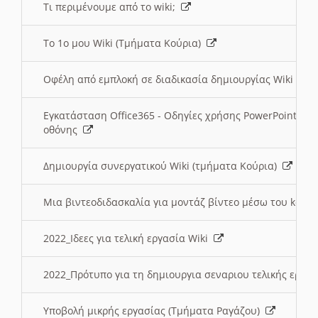
Τι περιμένουμε από το wiki;
Το 1ο μου Wiki (Τμήματα Κούρια)
Οφέλη από εμπλοκή σε διαδικασία δημιουργίας Wiki (Τ
Εγκατάσταση Office365 - Οδηγίες χρήσης PowerPoint γι
οθόνης
Δημιουργία συνεργατικού Wiki (τμήματα Κούρια)
Μια βιντεοδιδασκαλία για μοντάζ βίντεο μέσω του kden
2022_Ιδεες για τελική εργασία Wiki
2022_Πρότυπο για τη δημιουργια σεναριου τελικής εργα
Υποβολή μικρής εργασίας (Τμήματα Ραγάζου)