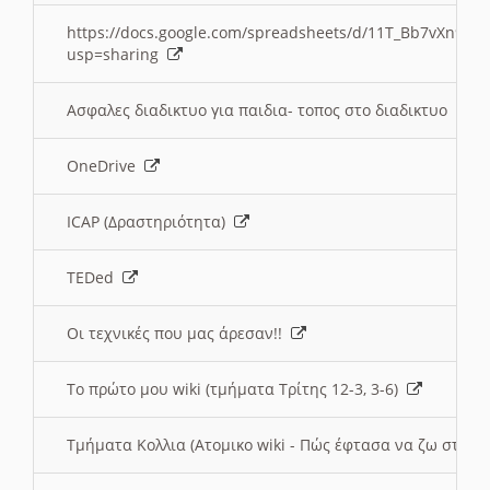
https://docs.google.com/spreadsheets/d/11T_Bb7vXn9
usp=sharing
Ασφαλες διαδικτυο για παιδια- τοπος στο διαδικτυο
OneDrive
ICAP (Δραστηριότητα)
TEDed
Οι τεχνικές που μας άρεσαν!!
Το πρώτο μου wiki (τμήματα Τρίτης 12-3, 3-6)
Τμήματα Κολλια (Ατομικο wiki - Πώς έφτασα να ζω στην 