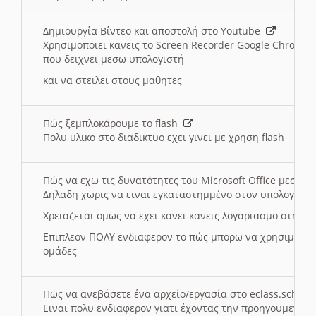
Δημιουργία Βίντεο και αποστολή στο Youtube
Χρησιμοποιει κανεις το Screen Recorder Google Chrome γ
που δειχνει μεσω υπολογιστή
και να στειλει στους μαθητες
Πώς ξεμπλοκάρουμε το flash
Πολυ υλικο στο διαδικτυο εχει γινει με χρηση flash
Πώς να εχω τις δυνατότητες του Microsoft Office μεσω 
Δηλαδη χωρις να ειναι εγκαταστημμένο στον υπολογιστή
Χρειαζεται ομως να εχει κανει κανεις λογαριασμο στη Mic
Επιπλεον ΠΟΛΥ ενδιαφερον το πώς μπορω να χρησιμοποι
ομάδες
Πως να ανεβάσετε ένα αρχείο/εργασία στο eclass.sch.gr
Ειναι πολυ ενδιαφερον γιατι έχοντας την προηγουμενη γ