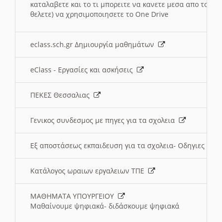
καταλαβετε και το τι μπορειτε να κανετε μεσα απο το σχο
θελετε) να χρησιμοποιησετε το One Drive
eclass.sch.gr Δημιουργία μαθημάτων
eClass - Εργασίες και ασκήσεις
ΠΕΚΕΣ Θεσσαλιας
Γενικος συνδεσμος με πηγες για τα σχολεια
Εξ αποστάσεως εκπαιδευση για τα σχολεια- Οδηγιες
Κατάλογος ωραιων εργαλειων ΤΠΕ
ΜΑΘΗΜΑΤΑ ΥΠΟΥΡΓΕΙΟΥ
Μαθαίνουμε ψηφιακά- διδάσκουμε ψηφιακά