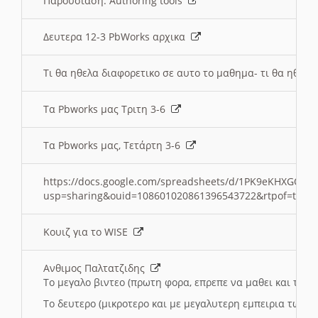
Παρουσιαση: Authoring tools
Δευτερα 12-3 PbWorks αρχικα
Τι θα ηθελα διαφορετικο σε αυτο το μαθημα- τι θα ηθελα
Τα Pbworks μας Τριτη 3-6
Τα Pbworks μας, Τετάρτη 3-6
https://docs.google.com/spreadsheets/d/1PK9eKHXGOJLZ
usp=sharing&ouid=108601020861396543722&rtpof=true
Κουιζ για το WISE
Ανθιμος Παλτατζιδης
Το μεγαλο βιντεο (πρωτη φορα, επρεπε να μαθει και το C
Το δευτερο (μικροτερο και με μεγαλυτερη εμπειρια τωρα)