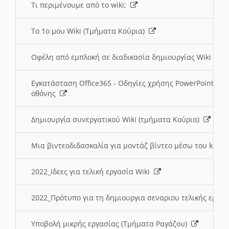
Τι περιμένουμε από το wiki;
Το 1ο μου Wiki (Τμήματα Κούρια)
Οφέλη από εμπλοκή σε διαδικασία δημιουργίας Wiki (Τ
Εγκατάσταση Office365 - Οδηγίες χρήσης PowerPoint γι
οθόνης
Δημιουργία συνεργατικού Wiki (τμήματα Κούρια)
Μια βιντεοδιδασκαλία για μοντάζ βίντεο μέσω του kden
2022_Ιδεες για τελική εργασία Wiki
2022_Πρότυπο για τη δημιουργια σεναριου τελικής εργα
Υποβολή μικρής εργασίας (Τμήματα Ραγάζου)