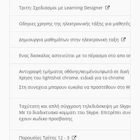
Τριτη: Σχεδιασμοι με Learning Designer
Οδηγιες χρησης της ηλεκτρονικής τάξης για μαθητές
Δημιουργια μαθημάτων στην ηλεκτρονικη ταξη
Ενας δασκαλος αστειεύται με το πέρασμα στο απο αποσ
Αντιγραφή τμήματος οθόνης/κειμένου/φωτό σε δική σας
Χρηση του lightshot chrome. ειδικά για το chrome
Στη συνεχεια μπορουν ευκολα να προστεθουν στο Word 
Ταχύτατη και απλή σύγχρονη τηλεδιάσκεψη με Skype
Με το διαδικτυακο κομματι του Skype. Επιτρέπει συνδε
εχουν κωδικο προσβασης
Παρουσίες Τρίτης 12 - 3