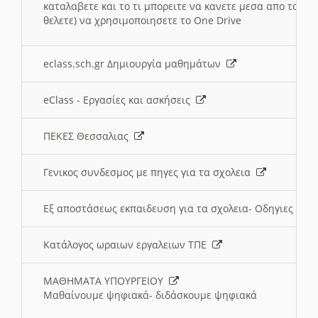
καταλαβετε και το τι μπορειτε να κανετε μεσα απο το σχο
θελετε) να χρησιμοποιησετε το One Drive
eclass.sch.gr Δημιουργία μαθημάτων
eClass - Εργασίες και ασκήσεις
ΠΕΚΕΣ Θεσσαλιας
Γενικος συνδεσμος με πηγες για τα σχολεια
Εξ αποστάσεως εκπαιδευση για τα σχολεια- Οδηγιες
Κατάλογος ωραιων εργαλειων ΤΠΕ
ΜΑΘΗΜΑΤΑ ΥΠΟΥΡΓΕΙΟΥ
Μαθαίνουμε ψηφιακά- διδάσκουμε ψηφιακά