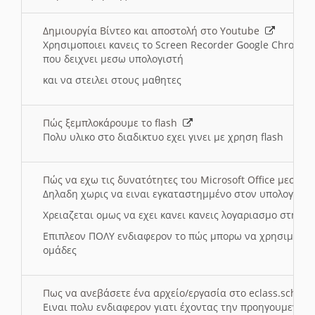
Δημιουργία Βίντεο και αποστολή στο Youtube
Χρησιμοποιει κανεις το Screen Recorder Google Chrome γ
που δειχνει μεσω υπολογιστή
και να στειλει στους μαθητες
Πώς ξεμπλοκάρουμε το flash
Πολυ υλικο στο διαδικτυο εχει γινει με χρηση flash
Πώς να εχω τις δυνατότητες του Microsoft Office μεσω 
Δηλαδη χωρις να ειναι εγκαταστημμένο στον υπολογιστή
Χρειαζεται ομως να εχει κανει κανεις λογαριασμο στη Mic
Επιπλεον ΠΟΛΥ ενδιαφερον το πώς μπορω να χρησιμοποι
ομάδες
Πως να ανεβάσετε ένα αρχείο/εργασία στο eclass.sch.gr
Ειναι πολυ ενδιαφερον γιατι έχοντας την προηγουμενη γ