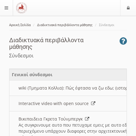
Ε
$langMenu
ί
Αρχική Σελίδα
Διαδικτυακά περιβάλλοντα μάθησης
Σύνδεσμοι
ο
ζήτηση
δ
Διαδικτυακά περιβάλλοντα
ο
μάθησης
ς
Σύνδεσμοι
Γενικοί σύνδεσμοι
wiki (Τμηματα Κολλια): Πώς έφτασα να ζω εδω; (ιστορια)
Interactive video with open source
Βικιπαιδεια Γκρετα Τούνμπεργκ
Ας συγκρινουμε αυτο που πετυχαμε εμεις με αυτο εδω το
περιεχόμενο υπάρχουν διαφορες στην αρχιτεκτονική της