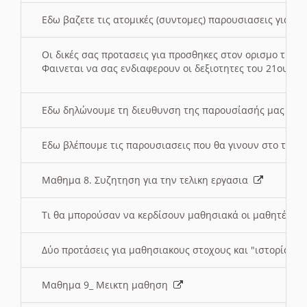
Εδω βαζετε τις ατομικές (συντομες) παρουσιασεις για κ
Οι δικές σας προτασεις για προσθηκες στον ορισμο της
Φαινεται να σας ενδιαφερουν οι δεξιοτητες του 21ου αι
Εδω δηλώνουμε τη διευθυνση της παρουσίασής μας στ
Εδω βλέπουμε τις παρουσιασεις που θα γινουν στο τμη
Μαθημα 8. Συζητηση για την τελικη εργασια
Τι θα μπορούσαν να κερδίσουν μαθησιακά οι μαθητές/τρ
Δύο προτάσεις για μαθησιακους στοχους και "ιστορία" μ
Μαθημα 9_ Μεικτη μαθηση