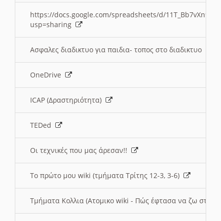
https://docs.google.com/spreadsheets/d/11T_Bb7vXn9
usp=sharing
Ασφαλες διαδικτυο για παιδια- τοπος στο διαδικτυο
OneDrive
ICAP (Δραστηριότητα)
TEDed
Οι τεχνικές που μας άρεσαν!!
Το πρώτο μου wiki (τμήματα Τρίτης 12-3, 3-6)
Τμήματα Κολλια (Ατομικο wiki - Πώς έφτασα να ζω στην 