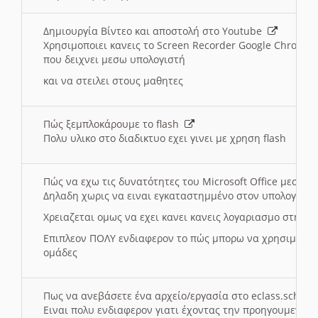
Δημιουργία Βίντεο και αποστολή στο Youtube
Χρησιμοποιει κανεις το Screen Recorder Google Chrome γ
που δειχνει μεσω υπολογιστή
και να στειλει στους μαθητες
Πώς ξεμπλοκάρουμε το flash
Πολυ υλικο στο διαδικτυο εχει γινει με χρηση flash
Πώς να εχω τις δυνατότητες του Microsoft Office μεσω 
Δηλαδη χωρις να ειναι εγκαταστημμένο στον υπολογιστή
Χρειαζεται ομως να εχει κανει κανεις λογαριασμο στη Mic
Επιπλεον ΠΟΛΥ ενδιαφερον το πώς μπορω να χρησιμοποι
ομάδες
Πως να ανεβάσετε ένα αρχείο/εργασία στο eclass.sch.gr
Ειναι πολυ ενδιαφερον γιατι έχοντας την προηγουμενη γ