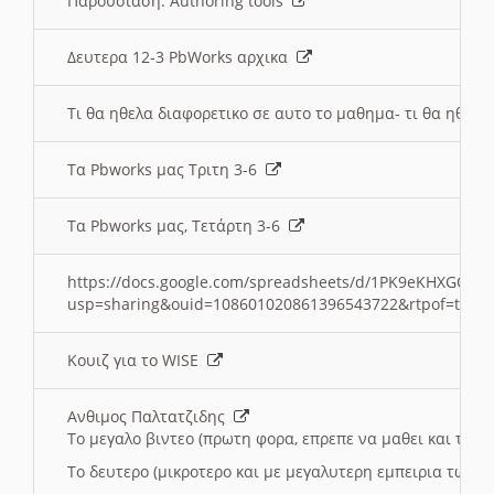
Παρουσιαση: Authoring tools
Δευτερα 12-3 PbWorks αρχικα
Τι θα ηθελα διαφορετικο σε αυτο το μαθημα- τι θα ηθελα
Τα Pbworks μας Τριτη 3-6
Τα Pbworks μας, Τετάρτη 3-6
https://docs.google.com/spreadsheets/d/1PK9eKHXGOJLZ
usp=sharing&ouid=108601020861396543722&rtpof=true
Κουιζ για το WISE
Ανθιμος Παλτατζιδης
Το μεγαλο βιντεο (πρωτη φορα, επρεπε να μαθει και το C
Το δευτερο (μικροτερο και με μεγαλυτερη εμπειρια τωρα)