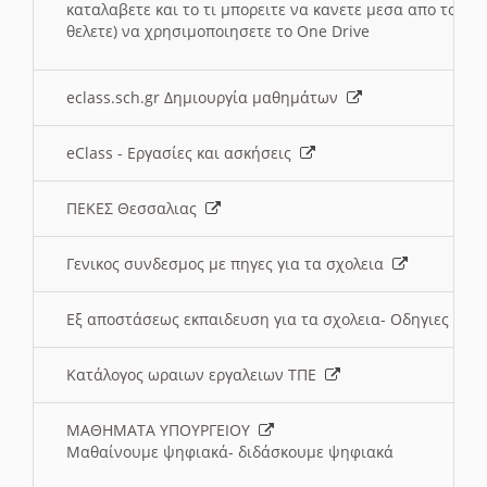
καταλαβετε και το τι μπορειτε να κανετε μεσα απο το σχο
θελετε) να χρησιμοποιησετε το One Drive
eclass.sch.gr Δημιουργία μαθημάτων
eClass - Εργασίες και ασκήσεις
ΠΕΚΕΣ Θεσσαλιας
Γενικος συνδεσμος με πηγες για τα σχολεια
Εξ αποστάσεως εκπαιδευση για τα σχολεια- Οδηγιες
Κατάλογος ωραιων εργαλειων ΤΠΕ
ΜΑΘΗΜΑΤΑ ΥΠΟΥΡΓΕΙΟΥ
Μαθαίνουμε ψηφιακά- διδάσκουμε ψηφιακά