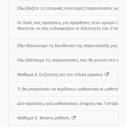
Εδω βαζετε τις ατομικές (συντομες) παρουσιασεις για κ
Οι δικές σας προτασεις για προσθηκες στον ορισμο της
Φαινεται να σας ενδιαφερουν οι δεξιοτητες του 21ου αι
Εδω δηλώνουμε τη διευθυνση της παρουσίασής μας στ
Εδω βλέπουμε τις παρουσιασεις που θα γινουν στο τμη
Μαθημα 8. Συζητηση για την τελικη εργασια
Τι θα μπορούσαν να κερδίσουν μαθησιακά οι μαθητές/τρ
Δύο προτάσεις για μαθησιακους στοχους και "ιστορία" μ
Μαθημα 9_ Μεικτη μαθηση