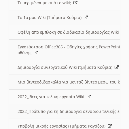
Τι περιμένουμε από το wiki;
Το 1ο μου Wiki (Τμήματα Κούρια)
Οφέλη από εμπλοκή σε διαδικασία δημιουργίας Wiki (Τ
Εγκατάσταση Office365 - Οδηγίες χρήσης PowerPoint γι
οθόνης
Δημιουργία συνεργατικού Wiki (τμήματα Κούρια)
Μια βιντεοδιδασκαλία για μοντάζ βίντεο μέσω του kden
2022_Ιδεες για τελική εργασία Wiki
2022_Πρότυπο για τη δημιουργια σεναριου τελικής εργα
Υποβολή μικρής εργασίας (Τμήματα Ραγάζου)