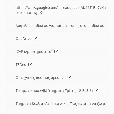
https://docs.google.com/spreadsheets/d/11T_Bb7vXn9
usp=sharing
Ασφαλες διαδικτυο για παιδια- τοπος στο διαδικτυο
OneDrive
ICAP (Δραστηριότητα)
TEDed
Οι τεχνικές που μας άρεσαν!!
Το πρώτο μου wiki (τμήματα Τρίτης 12-3, 3-6)
Τμήματα Κολλια (Ατομικο wiki - Πώς έφτασα να ζω στην 