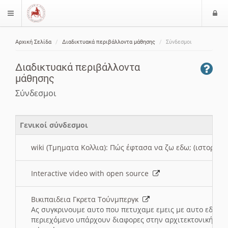
Ε
$langMenu
ί
Αρχική Σελίδα
Διαδικτυακά περιβάλλοντα μάθησης
Σύνδεσμοι
ο
ζήτηση
δ
Διαδικτυακά περιβάλλοντα
ο
μάθησης
ς
Σύνδεσμοι
Γενικοί σύνδεσμοι
wiki (Τμηματα Κολλια): Πώς έφτασα να ζω εδω; (ιστορια)
Interactive video with open source
Βικιπαιδεια Γκρετα Τούνμπεργκ
Ας συγκρινουμε αυτο που πετυχαμε εμεις με αυτο εδω το
περιεχόμενο υπάρχουν διαφορες στην αρχιτεκτονική της