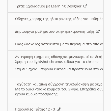
Τριτη: Σχεδιασμοι με Learning Designer
Οδηγιες χρησης της ηλεκτρονικής τάξης για μαθητές
Δημιουργια μαθημάτων στην ηλεκτρονικη ταξη
Ενας δασκαλος αστειεύται με το πέρασμα στο απο αποσ
Αντιγραφή τμήματος οθόνης/κειμένου/φωτό σε δική σας
Χρηση του lightshot chrome. ειδικά για το chrome
Στη συνεχεια μπορουν ευκολα να προστεθουν στο Word 
Ταχύτατη και απλή σύγχρονη τηλεδιάσκεψη με Skype
Με το διαδικτυακο κομματι του Skype. Επιτρέπει συνδε
εχουν κωδικο προσβασης
Παρουσίες Τρίτης 12 - 3