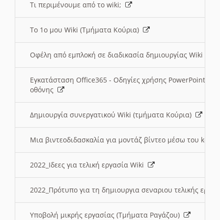
Τι περιμένουμε από το wiki;
Το 1ο μου Wiki (Τμήματα Κούρια)
Οφέλη από εμπλοκή σε διαδικασία δημιουργίας Wiki (Τ
Εγκατάσταση Office365 - Οδηγίες χρήσης PowerPoint γι
οθόνης
Δημιουργία συνεργατικού Wiki (τμήματα Κούρια)
Μια βιντεοδιδασκαλία για μοντάζ βίντεο μέσω του kden
2022_Ιδεες για τελική εργασία Wiki
2022_Πρότυπο για τη δημιουργια σεναριου τελικής εργα
Υποβολή μικρής εργασίας (Τμήματα Ραγάζου)