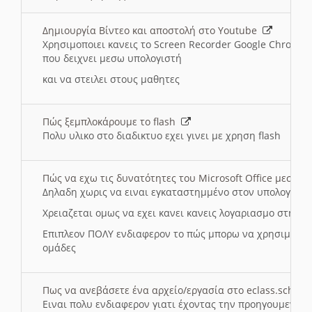
Δημιουργία Βίντεο και αποστολή στο Youtube
Χρησιμοποιει κανεις το Screen Recorder Google Chrome γ
που δειχνει μεσω υπολογιστή
και να στειλει στους μαθητες
Πώς ξεμπλοκάρουμε το flash
Πολυ υλικο στο διαδικτυο εχει γινει με χρηση flash
Πώς να εχω τις δυνατότητες του Microsoft Office μεσω 
Δηλαδη χωρις να ειναι εγκαταστημμένο στον υπολογιστή
Χρειαζεται ομως να εχει κανει κανεις λογαριασμο στη Mic
Επιπλεον ΠΟΛΥ ενδιαφερον το πώς μπορω να χρησιμοποι
ομάδες
Πως να ανεβάσετε ένα αρχείο/εργασία στο eclass.sch.gr
Ειναι πολυ ενδιαφερον γιατι έχοντας την προηγουμενη γ