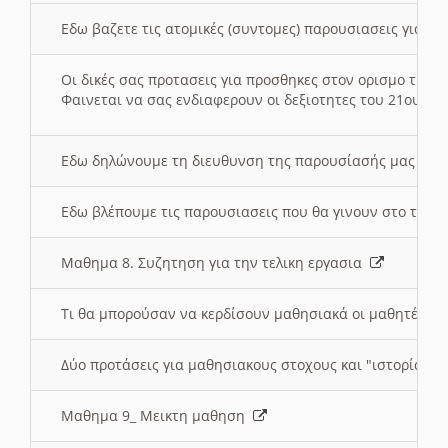
Εδω βαζετε τις ατομικές (συντομες) παρουσιασεις για κ
Οι δικές σας προτασεις για προσθηκες στον ορισμο της
Φαινεται να σας ενδιαφερουν οι δεξιοτητες του 21ου αι
Εδω δηλώνουμε τη διευθυνση της παρουσίασής μας στ
Εδω βλέπουμε τις παρουσιασεις που θα γινουν στο τμη
Μαθημα 8. Συζητηση για την τελικη εργασια
Τι θα μπορούσαν να κερδίσουν μαθησιακά οι μαθητές/τρ
Δύο προτάσεις για μαθησιακους στοχους και "ιστορία" μ
Μαθημα 9_ Μεικτη μαθηση