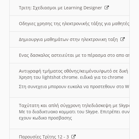
Τριτη: Σχεδιασμοι με Learning Designer
Οδηγιες χρησης της ηλεκτρονικής τάξης για μαθητές
Δημιουργια μαθημάτων στην ηλεκτρονικη ταξη
Ενας δασκαλος αστειεύται με το πέρασμα στο απο αποσ
Αντιγραφή τμήματος οθόνης/κειμένου/φωτό σε δική σας
Χρηση του lightshot chrome. ειδικά για το chrome
Στη συνεχεια μπορουν ευκολα να προστεθουν στο Word 
Ταχύτατη και απλή σύγχρονη τηλεδιάσκεψη με Skype
Με το διαδικτυακο κομματι του Skype. Επιτρέπει συνδε
εχουν κωδικο προσβασης
Παρουσίες Τρίτης 12 - 3