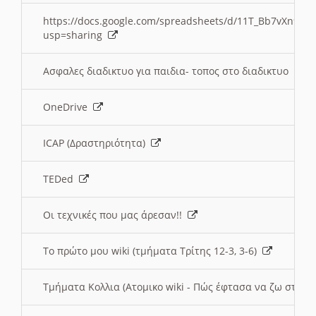
https://docs.google.com/spreadsheets/d/11T_Bb7vXn9
usp=sharing
Ασφαλες διαδικτυο για παιδια- τοπος στο διαδικτυο
OneDrive
ICAP (Δραστηριότητα)
TEDed
Οι τεχνικές που μας άρεσαν!!
Το πρώτο μου wiki (τμήματα Τρίτης 12-3, 3-6)
Τμήματα Κολλια (Ατομικο wiki - Πώς έφτασα να ζω στην 