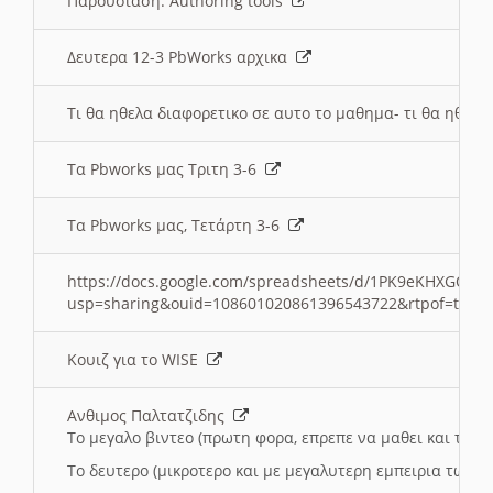
Παρουσιαση: Authoring tools
Δευτερα 12-3 PbWorks αρχικα
Τι θα ηθελα διαφορετικο σε αυτο το μαθημα- τι θα ηθελα
Τα Pbworks μας Τριτη 3-6
Τα Pbworks μας, Τετάρτη 3-6
https://docs.google.com/spreadsheets/d/1PK9eKHXGOJLZ
usp=sharing&ouid=108601020861396543722&rtpof=true
Κουιζ για το WISE
Ανθιμος Παλτατζιδης
Το μεγαλο βιντεο (πρωτη φορα, επρεπε να μαθει και το C
Το δευτερο (μικροτερο και με μεγαλυτερη εμπειρια τωρα)