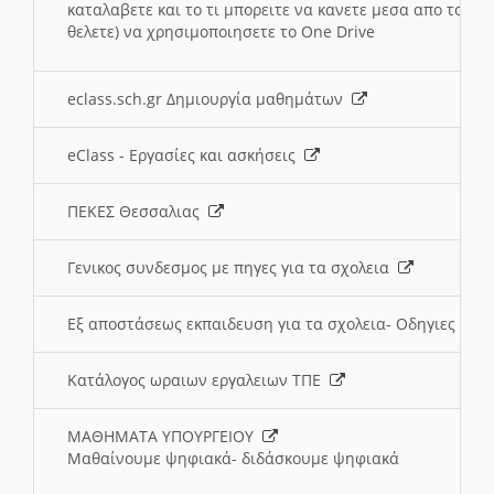
καταλαβετε και το τι μπορειτε να κανετε μεσα απο το σχο
θελετε) να χρησιμοποιησετε το One Drive
eclass.sch.gr Δημιουργία μαθημάτων
eClass - Εργασίες και ασκήσεις
ΠΕΚΕΣ Θεσσαλιας
Γενικος συνδεσμος με πηγες για τα σχολεια
Εξ αποστάσεως εκπαιδευση για τα σχολεια- Οδηγιες
Κατάλογος ωραιων εργαλειων ΤΠΕ
ΜΑΘΗΜΑΤΑ ΥΠΟΥΡΓΕΙΟΥ
Μαθαίνουμε ψηφιακά- διδάσκουμε ψηφιακά