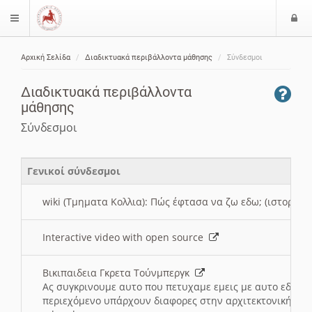
Ε
$langMenu
ί
Αρχική Σελίδα
Διαδικτυακά περιβάλλοντα μάθησης
Σύνδεσμοι
ο
ζήτηση
δ
Διαδικτυακά περιβάλλοντα
ο
μάθησης
ς
Σύνδεσμοι
Γενικοί σύνδεσμοι
wiki (Τμηματα Κολλια): Πώς έφτασα να ζω εδω; (ιστορια)
Interactive video with open source
Βικιπαιδεια Γκρετα Τούνμπεργκ
Ας συγκρινουμε αυτο που πετυχαμε εμεις με αυτο εδω το
περιεχόμενο υπάρχουν διαφορες στην αρχιτεκτονική της