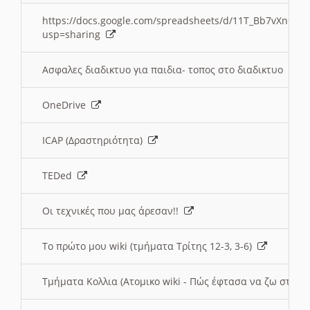
https://docs.google.com/spreadsheets/d/11T_Bb7vXn9
usp=sharing
Ασφαλες διαδικτυο για παιδια- τοπος στο διαδικτυο
OneDrive
ICAP (Δραστηριότητα)
TEDed
Οι τεχνικές που μας άρεσαν!!
Το πρώτο μου wiki (τμήματα Τρίτης 12-3, 3-6)
Τμήματα Κολλια (Ατομικο wiki - Πώς έφτασα να ζω στην 