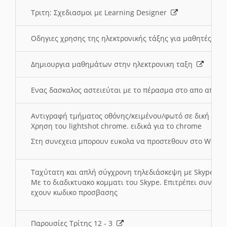
Τριτη: Σχεδιασμοι με Learning Designer
Οδηγιες χρησης της ηλεκτρονικής τάξης για μαθητές
Δημιουργια μαθημάτων στην ηλεκτρονικη ταξη
Ενας δασκαλος αστειεύται με το πέρασμα στο απο αποσ
Αντιγραφή τμήματος οθόνης/κειμένου/φωτό σε δική σας
Χρηση του lightshot chrome. ειδικά για το chrome
Στη συνεχεια μπορουν ευκολα να προστεθουν στο Word 
Ταχύτατη και απλή σύγχρονη τηλεδιάσκεψη με Skype
Με το διαδικτυακο κομματι του Skype. Επιτρέπει συνδε
εχουν κωδικο προσβασης
Παρουσίες Τρίτης 12 - 3