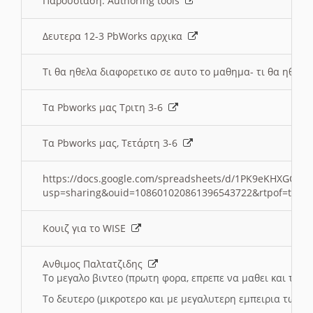
Παρουσιαση: Authoring tools
Δευτερα 12-3 PbWorks αρχικα
Τι θα ηθελα διαφορετικο σε αυτο το μαθημα- τι θα ηθελα
Τα Pbworks μας Τριτη 3-6
Τα Pbworks μας, Τετάρτη 3-6
https://docs.google.com/spreadsheets/d/1PK9eKHXGOJLZ
usp=sharing&ouid=108601020861396543722&rtpof=true
Κουιζ για το WISE
Ανθιμος Παλτατζιδης
Το μεγαλο βιντεο (πρωτη φορα, επρεπε να μαθει και το C
Το δευτερο (μικροτερο και με μεγαλυτερη εμπειρια τωρα)