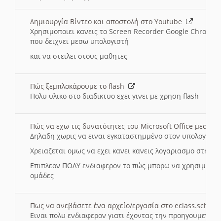
Δημιουργία Βίντεο και αποστολή στο Youtube
Χρησιμοποιει κανεις το Screen Recorder Google Chrome γ
που δειχνει μεσω υπολογιστή
και να στειλει στους μαθητες
Πώς ξεμπλοκάρουμε το flash
Πολυ υλικο στο διαδικτυο εχει γινει με χρηση flash
Πώς να εχω τις δυνατότητες του Microsoft Office μεσω 
Δηλαδη χωρις να ειναι εγκαταστημμένο στον υπολογιστή
Χρειαζεται ομως να εχει κανει κανεις λογαριασμο στη Mic
Επιπλεον ΠΟΛΥ ενδιαφερον το πώς μπορω να χρησιμοποι
ομάδες
Πως να ανεβάσετε ένα αρχείο/εργασία στο eclass.sch.gr
Ειναι πολυ ενδιαφερον γιατι έχοντας την προηγουμενη γ