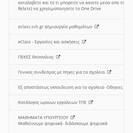
καταλαβετε και το τι μπορειτε να κανετε μεσα απο το σχο
θελετε) να χρησιμοποιησετε το One Drive
eclass.sch.gr Δημιουργία μαθημάτων
eClass - Εργασίες και ασκήσεις
ΠΕΚΕΣ Θεσσαλιας
Γενικος συνδεσμος με πηγες για τα σχολεια
Εξ αποστάσεως εκπαιδευση για τα σχολεια- Οδηγιες
Κατάλογος ωραιων εργαλειων ΤΠΕ
ΜΑΘΗΜΑΤΑ ΥΠΟΥΡΓΕΙΟΥ
Μαθαίνουμε ψηφιακά- διδάσκουμε ψηφιακά