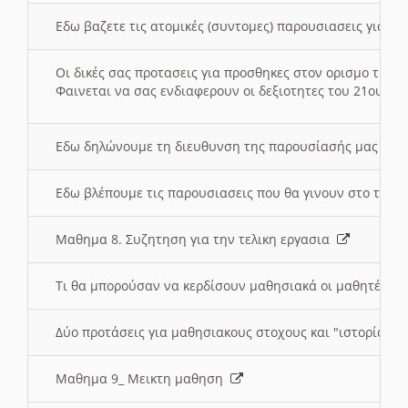
Εδω βαζετε τις ατομικές (συντομες) παρουσιασεις για κ
Οι δικές σας προτασεις για προσθηκες στον ορισμο της
Φαινεται να σας ενδιαφερουν οι δεξιοτητες του 21ου αι
Εδω δηλώνουμε τη διευθυνση της παρουσίασής μας στ
Εδω βλέπουμε τις παρουσιασεις που θα γινουν στο τμη
Μαθημα 8. Συζητηση για την τελικη εργασια
Τι θα μπορούσαν να κερδίσουν μαθησιακά οι μαθητές/τρ
Δύο προτάσεις για μαθησιακους στοχους και "ιστορία" μ
Μαθημα 9_ Μεικτη μαθηση