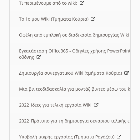
Τι περιμένουμε από το wiki;
Το 1ο μου Wiki (Τμήματα Κούρια)
Οφέλη από εμπλοκή σε διαδικασία δημιουργίας Wiki (Τ
Εγκατάσταση Office365 - Οδηγίες χρήσης PowerPoint γι
οθόνης
Δημιουργία συνεργατικού Wiki (τμήματα Κούρια)
Μια βιντεοδιδασκαλία για μοντάζ βίντεο μέσω του kden
2022_Ιδεες για τελική εργασία Wiki
2022_Πρότυπο για τη δημιουργια σεναριου τελικής εργα
Υποβολή μικρής εργασίας (Τμήματα Ραγάζου)