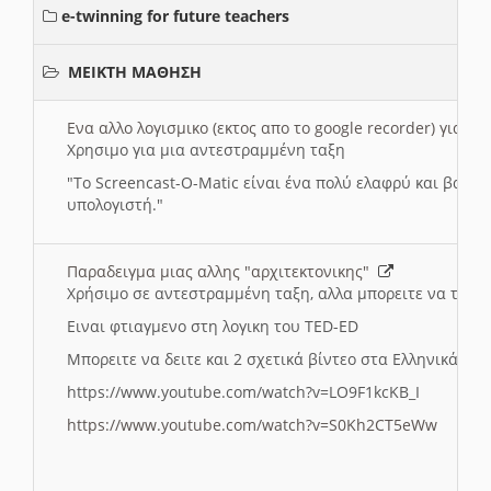
e-twinning for future teachers
ΜΕΙΚΤΗ ΜΑΘΗΣΗ
Ενα αλλο λογισμικο (εκτος απο το google recorder) για 
Χρησιμο για μια αντεστραμμένη ταξη
"
To Screencast-O-Matic είναι ένα πολύ ελαφρύ και βασικ
υπολογιστή."
Παραδειγμα μιας αλλης "αρχιτεκτονικης"
Χρήσιμο σε αντεστραμμένη ταξη, αλλα μπορειτε να το πρ
Ειναι φτιαγμενο στη λογικη του TED-ED
Μπορειτε να δειτε και 2 σχετικά βίντεο στα Ελληνικά:
https://www.youtube.com/watch?v=LO9F1kcKB_I
https://www.youtube.com/watch?v=S0Kh2CT5eWw