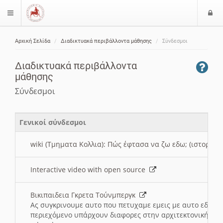
Ε
$langMenu
ί
Αρχική Σελίδα
Διαδικτυακά περιβάλλοντα μάθησης
Σύνδεσμοι
ο
ζήτηση
δ
Διαδικτυακά περιβάλλοντα
ο
μάθησης
ς
Σύνδεσμοι
Γενικοί σύνδεσμοι
wiki (Τμηματα Κολλια): Πώς έφτασα να ζω εδω; (ιστορια)
Interactive video with open source
Βικιπαιδεια Γκρετα Τούνμπεργκ
Ας συγκρινουμε αυτο που πετυχαμε εμεις με αυτο εδω το
περιεχόμενο υπάρχουν διαφορες στην αρχιτεκτονική της