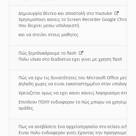
Δημιουργία Βίντεο και αποστολή στο Youtube
Χρησιμοποιει κανεις το Screen Recorder Google Chrome γ
που δειχνει μεσω υπολογιστή
και να στειλει στους μαθητες
Πώς ξεμπλοκάρουμε το flash
Πολυ υλικο στο διαδικτυο εχει γινει με χρηση flash
Πώς να εχω τις δυνατότητες του Microsoft Office μεσω 
Δηλαδη χωρις να ειναι εγκαταστημμένο στον υπολογιστή
Χρειαζεται ομως να εχει κανει κανεις λογαριασμο στη Mic
Επιπλεον ΠΟΛΥ ενδιαφερον το πώς μπορω να χρησιμοποι
ομάδες
Πως να ανεβάσετε ένα αρχείο/εργασία στο eclass.sch.gr
Ειναι πολυ ενδιαφερον γιατι έχοντας την προηγουμενη γ