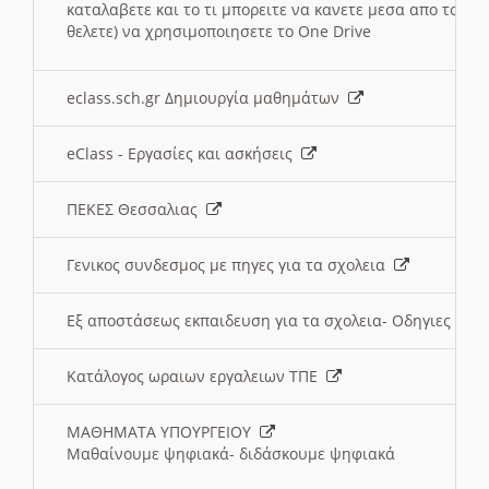
καταλαβετε και το τι μπορειτε να κανετε μεσα απο το σχο
θελετε) να χρησιμοποιησετε το One Drive
eclass.sch.gr Δημιουργία μαθημάτων
eClass - Εργασίες και ασκήσεις
ΠΕΚΕΣ Θεσσαλιας
Γενικος συνδεσμος με πηγες για τα σχολεια
Εξ αποστάσεως εκπαιδευση για τα σχολεια- Οδηγιες
Κατάλογος ωραιων εργαλειων ΤΠΕ
ΜΑΘΗΜΑΤΑ ΥΠΟΥΡΓΕΙΟΥ
Μαθαίνουμε ψηφιακά- διδάσκουμε ψηφιακά