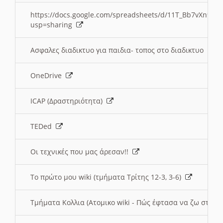
https://docs.google.com/spreadsheets/d/11T_Bb7vXn9
usp=sharing
Ασφαλες διαδικτυο για παιδια- τοπος στο διαδικτυο
OneDrive
ICAP (Δραστηριότητα)
TEDed
Οι τεχνικές που μας άρεσαν!!
Το πρώτο μου wiki (τμήματα Τρίτης 12-3, 3-6)
Τμήματα Κολλια (Ατομικο wiki - Πώς έφτασα να ζω στην 