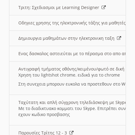
Τριτη: Σχεδιασμοι με Learning Designer
Οδηγιες χρησης της ηλεκτρονικής τάξης για μαθητές
Δημιουργια μαθημάτων στην ηλεκτρονικη ταξη
Ενας δασκαλος αστειεύται με το πέρασμα στο απο αποσ
Αντιγραφή τμήματος οθόνης/κειμένου/φωτό σε δική σας
Χρηση του lightshot chrome. ειδικά για το chrome
Στη συνεχεια μπορουν ευκολα να προστεθουν στο Word 
Ταχύτατη και απλή σύγχρονη τηλεδιάσκεψη με Skype
Με το διαδικτυακο κομματι του Skype. Επιτρέπει συνδε
εχουν κωδικο προσβασης
Παρουσίες Τρίτης 12 - 3