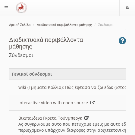
Ε
$langMenu
ί
Αρχική Σελίδα
Διαδικτυακά περιβάλλοντα μάθησης
Σύνδεσμοι
ο
ζήτηση
δ
Διαδικτυακά περιβάλλοντα
ο
μάθησης
ς
Σύνδεσμοι
Γενικοί σύνδεσμοι
wiki (Τμηματα Κολλια): Πώς έφτασα να ζω εδω; (ιστορια)
Interactive video with open source
Βικιπαιδεια Γκρετα Τούνμπεργκ
Ας συγκρινουμε αυτο που πετυχαμε εμεις με αυτο εδω το
περιεχόμενο υπάρχουν διαφορες στην αρχιτεκτονική της