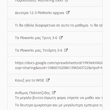
Παρουσιαση: Authoring tools
Δευτερα 12-3 PbWorks αρχικα
Τι θα ηθελα διαφορετικο σε αυτο το μαθημα- τι θα ηθελα
Τα Pbworks μας Τριτη 3-6
Τα Pbworks μας, Τετάρτη 3-6
https://docs.google.com/spreadsheets/d/1PK9eKHXGOJLZ
usp=sharing&ouid=108601020861396543722&rtpof=true
Κουιζ για το WISE
Ανθιμος Παλτατζιδης
Το μεγαλο βιντεο (πρωτη φορα, επρεπε να μαθει και το C
Το δευτερο (μικροτερο και με μεγαλυτερη εμπειρια τωρα)