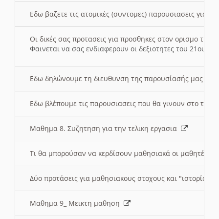
Εδω βαζετε τις ατομικές (συντομες) παρουσιασεις για κ
Οι δικές σας προτασεις για προσθηκες στον ορισμο της
Φαινεται να σας ενδιαφερουν οι δεξιοτητες του 21ου αι
Εδω δηλώνουμε τη διευθυνση της παρουσίασής μας στ
Εδω βλέπουμε τις παρουσιασεις που θα γινουν στο τμη
Μαθημα 8. Συζητηση για την τελικη εργασια
Τι θα μπορούσαν να κερδίσουν μαθησιακά οι μαθητές/τρ
Δύο προτάσεις για μαθησιακους στοχους και "ιστορία" μ
Μαθημα 9_ Μεικτη μαθηση