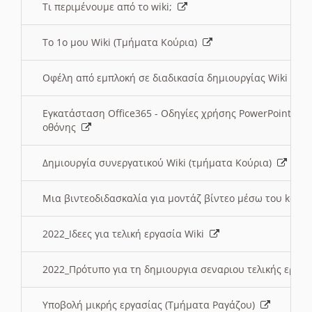
Τι περιμένουμε από το wiki;
Το 1ο μου Wiki (Τμήματα Κούρια)
Οφέλη από εμπλοκή σε διαδικασία δημιουργίας Wiki (Τ
Εγκατάσταση Office365 - Οδηγίες χρήσης PowerPoint γι
οθόνης
Δημιουργία συνεργατικού Wiki (τμήματα Κούρια)
Μια βιντεοδιδασκαλία για μοντάζ βίντεο μέσω του kden
2022_Ιδεες για τελική εργασία Wiki
2022_Πρότυπο για τη δημιουργια σεναριου τελικής εργα
Υποβολή μικρής εργασίας (Τμήματα Ραγάζου)