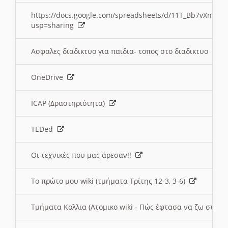
https://docs.google.com/spreadsheets/d/11T_Bb7vXn9
usp=sharing
Ασφαλες διαδικτυο για παιδια- τοπος στο διαδικτυο
OneDrive
ICAP (Δραστηριότητα)
TEDed
Οι τεχνικές που μας άρεσαν!!
Το πρώτο μου wiki (τμήματα Τρίτης 12-3, 3-6)
Τμήματα Κολλια (Ατομικο wiki - Πώς έφτασα να ζω στην 