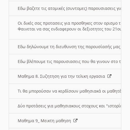
Εδω βαζετε τις ατομικές (συντομες) παρουσιασεις για κ
Οι δικές σας προτασεις για προσθηκες στον ορισμο της
Φαινεται να σας ενδιαφερουν οι δεξιοτητες του 21ου αι
Εδω δηλώνουμε τη διευθυνση της παρουσίασής μας στ
Εδω βλέπουμε τις παρουσιασεις που θα γινουν στο τμη
Μαθημα 8. Συζητηση για την τελικη εργασια
Τι θα μπορούσαν να κερδίσουν μαθησιακά οι μαθητές/τρ
Δύο προτάσεις για μαθησιακους στοχους και "ιστορία" μ
Μαθημα 9_ Μεικτη μαθηση