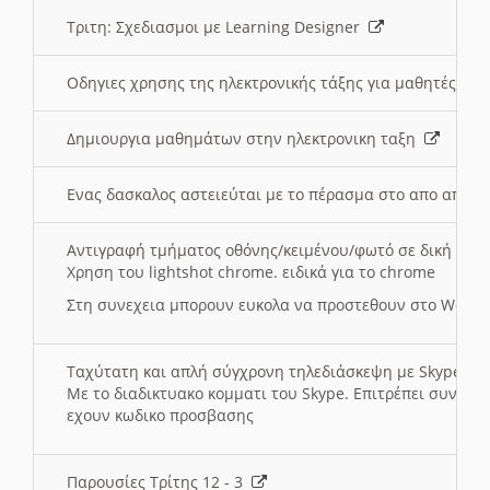
Τριτη: Σχεδιασμοι με Learning Designer
Οδηγιες χρησης της ηλεκτρονικής τάξης για μαθητές
Δημιουργια μαθημάτων στην ηλεκτρονικη ταξη
Ενας δασκαλος αστειεύται με το πέρασμα στο απο αποσ
Αντιγραφή τμήματος οθόνης/κειμένου/φωτό σε δική σας
Χρηση του lightshot chrome. ειδικά για το chrome
Στη συνεχεια μπορουν ευκολα να προστεθουν στο Word 
Ταχύτατη και απλή σύγχρονη τηλεδιάσκεψη με Skype
Με το διαδικτυακο κομματι του Skype. Επιτρέπει συνδε
εχουν κωδικο προσβασης
Παρουσίες Τρίτης 12 - 3