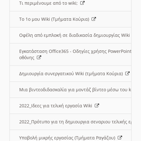
Τι περιμένουμε από το wiki;
Το 1ο μου Wiki (Τμήματα Κούρια)
Οφέλη από εμπλοκή σε διαδικασία δημιουργίας Wiki (Τ
Εγκατάσταση Office365 - Οδηγίες χρήσης PowerPoint γι
οθόνης
Δημιουργία συνεργατικού Wiki (τμήματα Κούρια)
Μια βιντεοδιδασκαλία για μοντάζ βίντεο μέσω του kden
2022_Ιδεες για τελική εργασία Wiki
2022_Πρότυπο για τη δημιουργια σεναριου τελικής εργα
Υποβολή μικρής εργασίας (Τμήματα Ραγάζου)