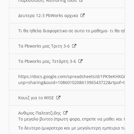
Παρουσιαση: Authoring tools
Δευτερα 12-3 PbWorks αρχικα
Τι θα ηθελα διαφορετικο σε αυτο το μαθημα- τι θα ηθελα
Τα Pbworks μας Τριτη 3-6
Τα Pbworks μας, Τετάρτη 3-6
https://docs.google.com/spreadsheets/d/1PK9eKHXGOJLZ
usp=sharing&ouid=108601020861396543722&rtpof=true
Κουιζ για το WISE
Ανθιμος Παλτατζιδης
Το μεγαλο βιντεο (πρωτη φορα, επρεπε να μαθει και το C
Το δευτερο (μικροτερο και με μεγαλυτερη εμπειρια τωρα)