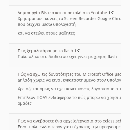
Δημιουργία Βίντεο και αποστολή στο Youtube
Χρησιμοποιει κανεις το Screen Recorder Google Chrome γ
που δειχνει μεσω υπολογιστή
και να στειλει στους μαθητες
Πώς ξεμπλοκάρουμε το flash
Πολυ υλικο στο διαδικτυο εχει γινει με χρηση flash
Πώς να εχω τις δυνατότητες του Microsoft Office μεσω 
Δηλαδη χωρις να ειναι εγκαταστημμένο στον υπολογιστή
Χρειαζεται ομως να εχει κανει κανεις λογαριασμο στη Mic
Επιπλεον ΠΟΛΥ ενδιαφερον το πώς μπορω να χρησιμοποι
ομάδες
Πως να ανεβάσετε ένα αρχείο/εργασία στο eclass.sch.gr
Ειναι πολυ ενδιαφερον γιατι έχοντας την προηγουμενη γ