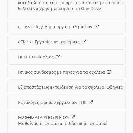
καταλαβετε και το τι μπορειτε να κανετε μεσα απο το σχο
θελετε) να χρησιμοποιησετε το One Drive
eclass.sch.gr Δημιουργία μαθημάτων
eClass - Εργασίες και ασκήσεις
ΠΕΚΕΣ Θεσσαλιας
Γενικος συνδεσμος με πηγες για τα σχολεια
Εξ αποστάσεως εκπαιδευση για τα σχολεια- Οδηγιες
Κατάλογος ωραιων εργαλειων ΤΠΕ
ΜΑΘΗΜΑΤΑ ΥΠΟΥΡΓΕΙΟΥ
Μαθαίνουμε ψηφιακά- διδάσκουμε ψηφιακά