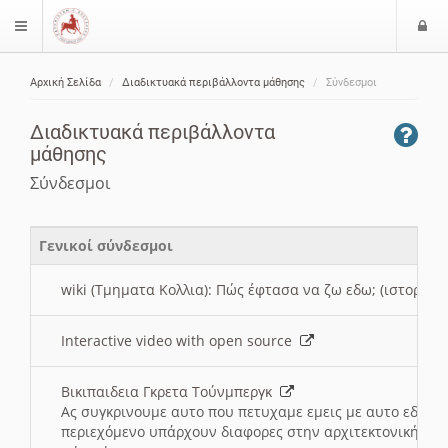
Ε
$langMenu
ί
Αρχική Σελίδα
Διαδικτυακά περιβάλλοντα μάθησης
Σύνδεσμοι
ο
ζήτηση
δ
Διαδικτυακά περιβάλλοντα
ο
μάθησης
ς
Σύνδεσμοι
Γενικοί σύνδεσμοι
wiki (Τμηματα Κολλια): Πώς έφτασα να ζω εδω; (ιστορια)
Interactive video with open source
Βικιπαιδεια Γκρετα Τούνμπεργκ
Ας συγκρινουμε αυτο που πετυχαμε εμεις με αυτο εδω το
περιεχόμενο υπάρχουν διαφορες στην αρχιτεκτονική της