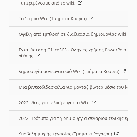
Τι περιμένουμε από το wiki;
Το 1ο μου Wiki (Τμήματα Κούρια)
Οφέλη από εμπλοκή σε διαδικασία δημιουργίας Wiki (Τ
Εγκατάσταση Office365 - Οδηγίες χρήσης PowerPoint γι
οθόνης
Δημιουργία συνεργατικού Wiki (τμήματα Κούρια)
Μια βιντεοδιδασκαλία για μοντάζ βίντεο μέσω του kden
2022_Ιδεες για τελική εργασία Wiki
2022_Πρότυπο για τη δημιουργια σεναριου τελικής εργα
Υποβολή μικρής εργασίας (Τμήματα Ραγάζου)