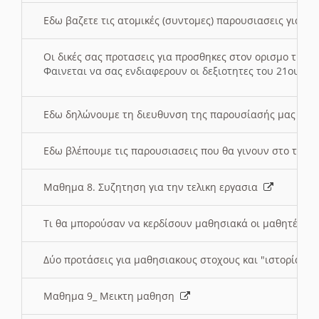
Εδω βαζετε τις ατομικές (συντομες) παρουσιασεις για κ
Οι δικές σας προτασεις για προσθηκες στον ορισμο της
Φαινεται να σας ενδιαφερουν οι δεξιοτητες του 21ου αι
Εδω δηλώνουμε τη διευθυνση της παρουσίασής μας στ
Εδω βλέπουμε τις παρουσιασεις που θα γινουν στο τμη
Μαθημα 8. Συζητηση για την τελικη εργασια
Τι θα μπορούσαν να κερδίσουν μαθησιακά οι μαθητές/τρ
Δύο προτάσεις για μαθησιακους στοχους και "ιστορία" μ
Μαθημα 9_ Μεικτη μαθηση