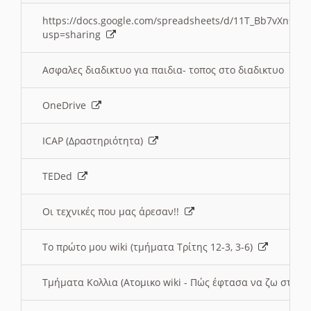
https://docs.google.com/spreadsheets/d/11T_Bb7vXn9
usp=sharing
Ασφαλες διαδικτυο για παιδια- τοπος στο διαδικτυο
OneDrive
ICAP (Δραστηριότητα)
TEDed
Οι τεχνικές που μας άρεσαν!!
Το πρώτο μου wiki (τμήματα Τρίτης 12-3, 3-6)
Τμήματα Κολλια (Ατομικο wiki - Πώς έφτασα να ζω στην 