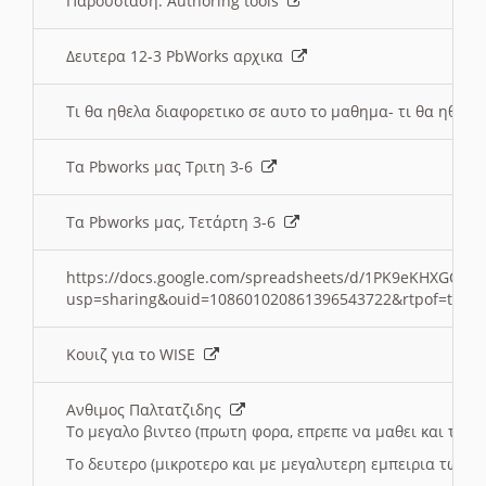
Παρουσιαση: Authoring tools
Δευτερα 12-3 PbWorks αρχικα
Τι θα ηθελα διαφορετικο σε αυτο το μαθημα- τι θα ηθελα
Τα Pbworks μας Τριτη 3-6
Τα Pbworks μας, Τετάρτη 3-6
https://docs.google.com/spreadsheets/d/1PK9eKHXGOJLZ
usp=sharing&ouid=108601020861396543722&rtpof=true
Κουιζ για το WISE
Ανθιμος Παλτατζιδης
Το μεγαλο βιντεο (πρωτη φορα, επρεπε να μαθει και το C
Το δευτερο (μικροτερο και με μεγαλυτερη εμπειρια τωρα)