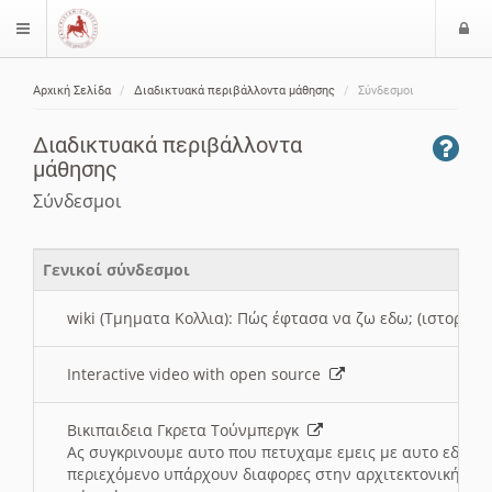
Ε
$langMenu
ί
Αρχική Σελίδα
Διαδικτυακά περιβάλλοντα μάθησης
Σύνδεσμοι
ο
ζήτηση
δ
Διαδικτυακά περιβάλλοντα
ο
μάθησης
ς
Σύνδεσμοι
Γενικοί σύνδεσμοι
wiki (Τμηματα Κολλια): Πώς έφτασα να ζω εδω; (ιστορια)
Interactive video with open source
Βικιπαιδεια Γκρετα Τούνμπεργκ
Ας συγκρινουμε αυτο που πετυχαμε εμεις με αυτο εδω το
περιεχόμενο υπάρχουν διαφορες στην αρχιτεκτονική της