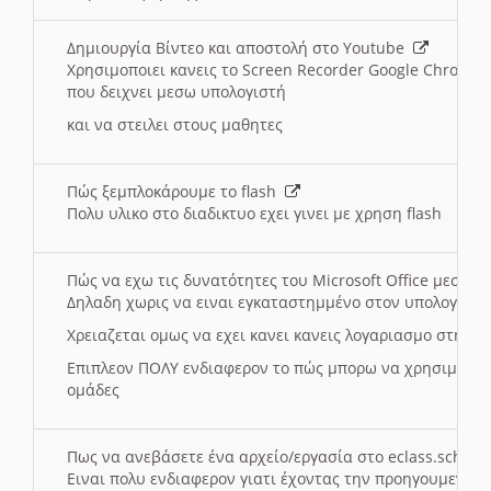
Δημιουργία Βίντεο και αποστολή στο Youtube
Χρησιμοποιει κανεις το Screen Recorder Google Chrome γ
που δειχνει μεσω υπολογιστή
και να στειλει στους μαθητες
Πώς ξεμπλοκάρουμε το flash
Πολυ υλικο στο διαδικτυο εχει γινει με χρηση flash
Πώς να εχω τις δυνατότητες του Microsoft Office μεσω 
Δηλαδη χωρις να ειναι εγκαταστημμένο στον υπολογιστή
Χρειαζεται ομως να εχει κανει κανεις λογαριασμο στη Mic
Επιπλεον ΠΟΛΥ ενδιαφερον το πώς μπορω να χρησιμοποι
ομάδες
Πως να ανεβάσετε ένα αρχείο/εργασία στο eclass.sch.gr
Ειναι πολυ ενδιαφερον γιατι έχοντας την προηγουμενη γ