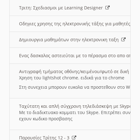
Τριτη: Σχεδιασμοι με Learning Designer
Οδηγιες χρησης της ηλεκτρονικής τάξης για μαθητές
Δημιουργια μαθημάτων στην ηλεκτρονικη ταξη
Ενας δασκαλος αστειεύται με το πέρασμα στο απο αποσ
Αντιγραφή τμήματος οθόνης/κειμένου/φωτό σε δική σας
Χρηση του lightshot chrome. ειδικά για το chrome
Στη συνεχεια μπορουν ευκολα να προστεθουν στο Word 
Ταχύτατη και απλή σύγχρονη τηλεδιάσκεψη με Skype
Με το διαδικτυακο κομματι του Skype. Επιτρέπει συνδε
εχουν κωδικο προσβασης
Παρουσίες Τρίτης 12 - 3