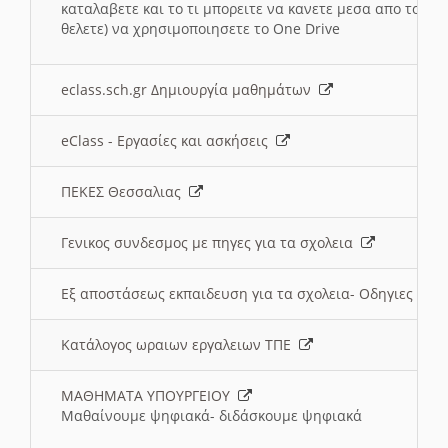
καταλαβετε και το τι μπορειτε να κανετε μεσα απο το σχο
θελετε) να χρησιμοποιησετε το One Drive
eclass.sch.gr Δημιουργία μαθημάτων
eClass - Εργασίες και ασκήσεις
ΠΕΚΕΣ Θεσσαλιας
Γενικος συνδεσμος με πηγες για τα σχολεια
Εξ αποστάσεως εκπαιδευση για τα σχολεια- Οδηγιες
Κατάλογος ωραιων εργαλειων ΤΠΕ
ΜΑΘΗΜΑΤΑ ΥΠΟΥΡΓΕΙΟΥ
Μαθαίνουμε ψηφιακά- διδάσκουμε ψηφιακά