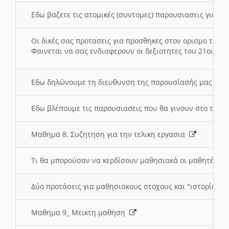
Εδω βαζετε τις ατομικές (συντομες) παρουσιασεις για κ
Οι δικές σας προτασεις για προσθηκες στον ορισμο της
Φαινεται να σας ενδιαφερουν οι δεξιοτητες του 21ου αι
Εδω δηλώνουμε τη διευθυνση της παρουσίασής μας στ
Εδω βλέπουμε τις παρουσιασεις που θα γινουν στο τμη
Μαθημα 8. Συζητηση για την τελικη εργασια
Τι θα μπορούσαν να κερδίσουν μαθησιακά οι μαθητές/τρ
Δύο προτάσεις για μαθησιακους στοχους και "ιστορία" μ
Μαθημα 9_ Μεικτη μαθηση