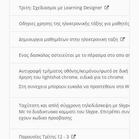
Τριτη: Σχεδιασμοι με Learning Designer
Οδηγιες χρησης της ηλεκτρονικής τάξης για μαθητές
Δημιουργια μαθημάτων στην ηλεκτρονικη ταξη
Ενας δασκαλος αστειεύται με το πέρασμα στο απο αποσ
Αντιγραφή τμήματος οθόνης/κειμένου/φωτό σε δική σας
Χρηση του lightshot chrome. ειδικά για το chrome
Στη συνεχεια μπορουν ευκολα να προστεθουν στο Word 
Ταχύτατη και απλή σύγχρονη τηλεδιάσκεψη με Skype
Με το διαδικτυακο κομματι του Skype. Επιτρέπει συνδε
εχουν κωδικο προσβασης
Παρουσίες Τρίτης 12 - 3