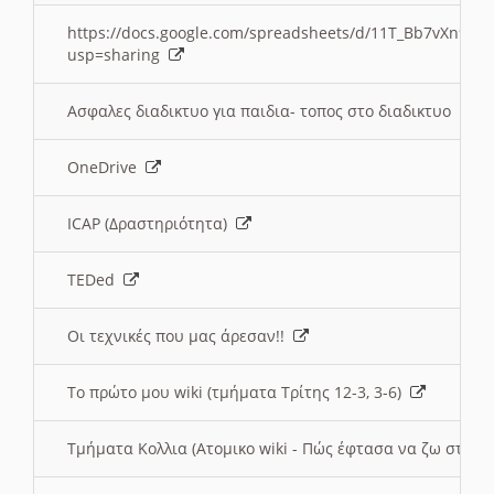
https://docs.google.com/spreadsheets/d/11T_Bb7vXn9
usp=sharing
Ασφαλες διαδικτυο για παιδια- τοπος στο διαδικτυο
OneDrive
ICAP (Δραστηριότητα)
TEDed
Οι τεχνικές που μας άρεσαν!!
Το πρώτο μου wiki (τμήματα Τρίτης 12-3, 3-6)
Τμήματα Κολλια (Ατομικο wiki - Πώς έφτασα να ζω στην 