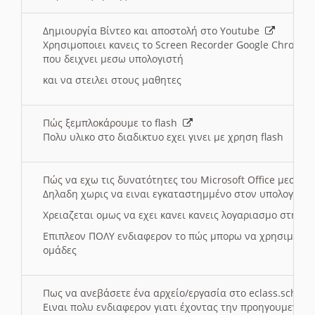
Δημιουργία Βίντεο και αποστολή στο Youtube
Χρησιμοποιει κανεις το Screen Recorder Google Chrome γ
που δειχνει μεσω υπολογιστή
και να στειλει στους μαθητες
Πώς ξεμπλοκάρουμε το flash
Πολυ υλικο στο διαδικτυο εχει γινει με χρηση flash
Πώς να εχω τις δυνατότητες του Microsoft Office μεσω 
Δηλαδη χωρις να ειναι εγκαταστημμένο στον υπολογιστή
Χρειαζεται ομως να εχει κανει κανεις λογαριασμο στη Mic
Επιπλεον ΠΟΛΥ ενδιαφερον το πώς μπορω να χρησιμοποι
ομάδες
Πως να ανεβάσετε ένα αρχείο/εργασία στο eclass.sch.gr
Ειναι πολυ ενδιαφερον γιατι έχοντας την προηγουμενη γ