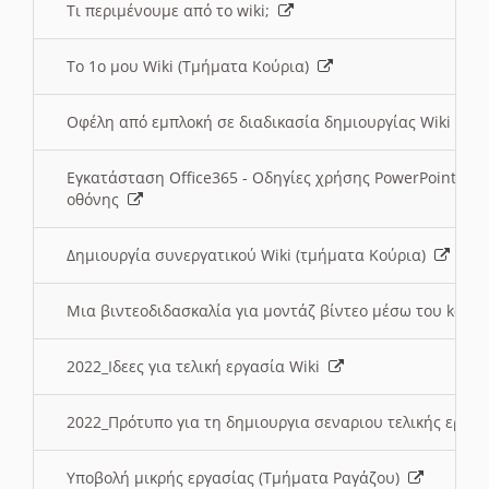
Τι περιμένουμε από το wiki;
Το 1ο μου Wiki (Τμήματα Κούρια)
Οφέλη από εμπλοκή σε διαδικασία δημιουργίας Wiki (Τ
Εγκατάσταση Office365 - Οδηγίες χρήσης PowerPoint γι
οθόνης
Δημιουργία συνεργατικού Wiki (τμήματα Κούρια)
Μια βιντεοδιδασκαλία για μοντάζ βίντεο μέσω του kden
2022_Ιδεες για τελική εργασία Wiki
2022_Πρότυπο για τη δημιουργια σεναριου τελικής εργα
Υποβολή μικρής εργασίας (Τμήματα Ραγάζου)