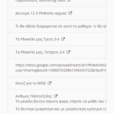
Παρουσιαση: Authoring tools
Δευτερα 12-3 PbWorks αρχικα
Τι θα ηθελα διαφορετικο σε αυτο το μαθημα- τι θα ηθελα
Τα Pbworks μας Τριτη 3-6
Τα Pbworks μας, Τετάρτη 3-6
https://docs.google.com/spreadsheets/d/1PK9eKHXGOJLZ
usp=sharing&ouid=108601020861396543722&rtpof=true
Κουιζ για το WISE
Ανθιμος Παλτατζιδης
Το μεγαλο βιντεο (πρωτη φορα, επρεπε να μαθει και το C
Το δευτερο (μικροτερο και με μεγαλυτερη εμπειρια τωρα)