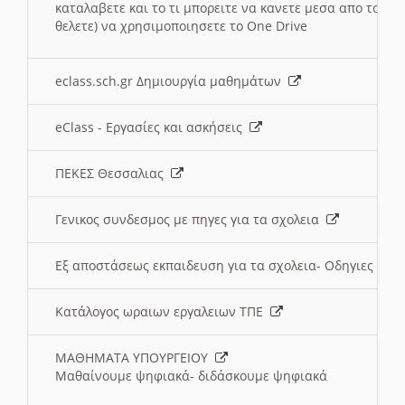
καταλαβετε και το τι μπορειτε να κανετε μεσα απο το σχο
θελετε) να χρησιμοποιησετε το One Drive
eclass.sch.gr Δημιουργία μαθημάτων
eClass - Εργασίες και ασκήσεις
ΠΕΚΕΣ Θεσσαλιας
Γενικος συνδεσμος με πηγες για τα σχολεια
Εξ αποστάσεως εκπαιδευση για τα σχολεια- Οδηγιες
Κατάλογος ωραιων εργαλειων ΤΠΕ
ΜΑΘΗΜΑΤΑ ΥΠΟΥΡΓΕΙΟΥ
Μαθαίνουμε ψηφιακά- διδάσκουμε ψηφιακά