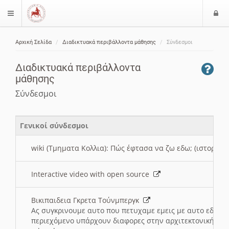
Ε
$langMenu
ί
Αρχική Σελίδα
Διαδικτυακά περιβάλλοντα μάθησης
Σύνδεσμοι
ο
ζήτηση
δ
Διαδικτυακά περιβάλλοντα
ο
μάθησης
ς
Σύνδεσμοι
Γενικοί σύνδεσμοι
wiki (Τμηματα Κολλια): Πώς έφτασα να ζω εδω; (ιστορια)
Interactive video with open source
Βικιπαιδεια Γκρετα Τούνμπεργκ
Ας συγκρινουμε αυτο που πετυχαμε εμεις με αυτο εδω το
περιεχόμενο υπάρχουν διαφορες στην αρχιτεκτονική της