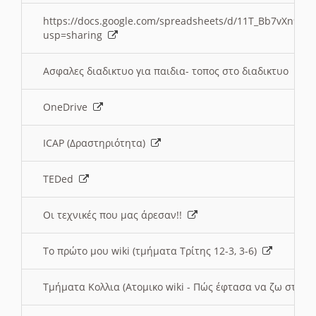
https://docs.google.com/spreadsheets/d/11T_Bb7vXn9
usp=sharing
Ασφαλες διαδικτυο για παιδια- τοπος στο διαδικτυο
OneDrive
ICAP (Δραστηριότητα)
TEDed
Οι τεχνικές που μας άρεσαν!!
Το πρώτο μου wiki (τμήματα Τρίτης 12-3, 3-6)
Τμήματα Κολλια (Ατομικο wiki - Πώς έφτασα να ζω στην 