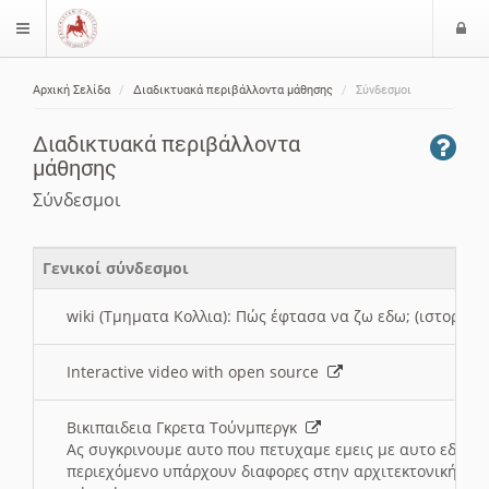
Ε
$langMenu
ί
Αρχική Σελίδα
Διαδικτυακά περιβάλλοντα μάθησης
Σύνδεσμοι
ο
ζήτηση
δ
Διαδικτυακά περιβάλλοντα
ο
μάθησης
ς
Σύνδεσμοι
Γενικοί σύνδεσμοι
wiki (Τμηματα Κολλια): Πώς έφτασα να ζω εδω; (ιστορια)
Interactive video with open source
Βικιπαιδεια Γκρετα Τούνμπεργκ
Ας συγκρινουμε αυτο που πετυχαμε εμεις με αυτο εδω το
περιεχόμενο υπάρχουν διαφορες στην αρχιτεκτονική της