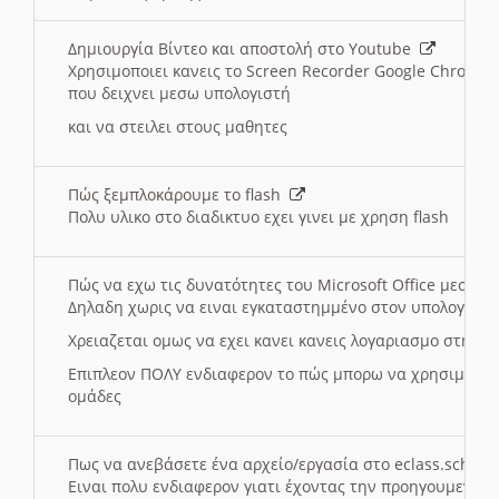
Δημιουργία Βίντεο και αποστολή στο Youtube
Χρησιμοποιει κανεις το Screen Recorder Google Chrome γ
που δειχνει μεσω υπολογιστή
και να στειλει στους μαθητες
Πώς ξεμπλοκάρουμε το flash
Πολυ υλικο στο διαδικτυο εχει γινει με χρηση flash
Πώς να εχω τις δυνατότητες του Microsoft Office μεσω 
Δηλαδη χωρις να ειναι εγκαταστημμένο στον υπολογιστή
Χρειαζεται ομως να εχει κανει κανεις λογαριασμο στη Mic
Επιπλεον ΠΟΛΥ ενδιαφερον το πώς μπορω να χρησιμοποι
ομάδες
Πως να ανεβάσετε ένα αρχείο/εργασία στο eclass.sch.gr
Ειναι πολυ ενδιαφερον γιατι έχοντας την προηγουμενη γ