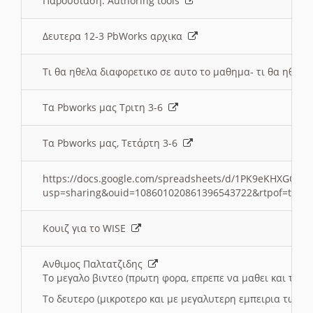
Παρουσιαση: Authoring tools
Δευτερα 12-3 PbWorks αρχικα
Τι θα ηθελα διαφορετικο σε αυτο το μαθημα- τι θα ηθελα
Τα Pbworks μας Τριτη 3-6
Τα Pbworks μας, Τετάρτη 3-6
https://docs.google.com/spreadsheets/d/1PK9eKHXGOJLZ
usp=sharing&ouid=108601020861396543722&rtpof=true
Κουιζ για το WISE
Ανθιμος Παλτατζιδης
Το μεγαλο βιντεο (πρωτη φορα, επρεπε να μαθει και το C
Το δευτερο (μικροτερο και με μεγαλυτερη εμπειρια τωρα)