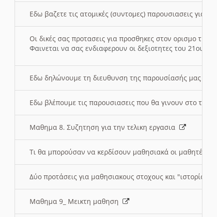
Εδω βαζετε τις ατομικές (συντομες) παρουσιασεις για κ
Οι δικές σας προτασεις για προσθηκες στον ορισμο της
Φαινεται να σας ενδιαφερουν οι δεξιοτητες του 21ου αι
Εδω δηλώνουμε τη διευθυνση της παρουσίασής μας στ
Εδω βλέπουμε τις παρουσιασεις που θα γινουν στο τμη
Μαθημα 8. Συζητηση για την τελικη εργασια
Τι θα μπορούσαν να κερδίσουν μαθησιακά οι μαθητές/τρ
Δύο προτάσεις για μαθησιακους στοχους και "ιστορία" μ
Μαθημα 9_ Μεικτη μαθηση