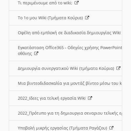
Τι περιμένουμε από το wiki;
Το 1ο μου Wiki (Τμήματα Κούρια)
Οφέλη από εμπλοκή σε διαδικασία δημιουργίας Wiki (Τ
Εγκατάσταση Office365 - Οδηγίες χρήσης PowerPoint γι
οθόνης
Δημιουργία συνεργατικού Wiki (τμήματα Κούρια)
Μια βιντεοδιδασκαλία για μοντάζ βίντεο μέσω του kden
2022_Ιδεες για τελική εργασία Wiki
2022_Πρότυπο για τη δημιουργια σεναριου τελικής εργα
Υποβολή μικρής εργασίας (Τμήματα Ραγάζου)