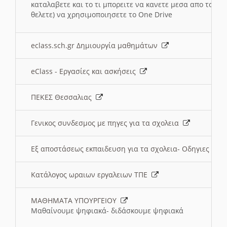
καταλαβετε και το τι μπορειτε να κανετε μεσα απο το σχο
θελετε) να χρησιμοποιησετε το One Drive
eclass.sch.gr Δημιουργία μαθημάτων
eClass - Εργασίες και ασκήσεις
ΠΕΚΕΣ Θεσσαλιας
Γενικος συνδεσμος με πηγες για τα σχολεια
Εξ αποστάσεως εκπαιδευση για τα σχολεια- Οδηγιες
Κατάλογος ωραιων εργαλειων ΤΠΕ
ΜΑΘΗΜΑΤΑ ΥΠΟΥΡΓΕΙΟΥ
Μαθαίνουμε ψηφιακά- διδάσκουμε ψηφιακά