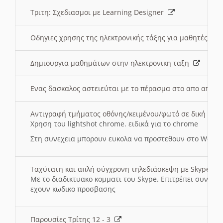
Τριτη: Σχεδιασμοι με Learning Designer
Οδηγιες χρησης της ηλεκτρονικής τάξης για μαθητές
Δημιουργια μαθημάτων στην ηλεκτρονικη ταξη
Ενας δασκαλος αστειεύται με το πέρασμα στο απο αποσ
Αντιγραφή τμήματος οθόνης/κειμένου/φωτό σε δική σας
Χρηση του lightshot chrome. ειδικά για το chrome
Στη συνεχεια μπορουν ευκολα να προστεθουν στο Word 
Ταχύτατη και απλή σύγχρονη τηλεδιάσκεψη με Skype
Με το διαδικτυακο κομματι του Skype. Επιτρέπει συνδε
εχουν κωδικο προσβασης
Παρουσίες Τρίτης 12 - 3