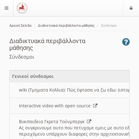
Ε
$langMenu
ί
Αρχική Σελίδα
Διαδικτυακά περιβάλλοντα μάθησης
Σύνδεσμοι
ο
ζήτηση
δ
Διαδικτυακά περιβάλλοντα
ο
μάθησης
ς
Σύνδεσμοι
Γενικοί σύνδεσμοι
wiki (Τμηματα Κολλια): Πώς έφτασα να ζω εδω; (ιστορια)
Interactive video with open source
Βικιπαιδεια Γκρετα Τούνμπεργκ
Ας συγκρινουμε αυτο που πετυχαμε εμεις με αυτο εδω το
περιεχόμενο υπάρχουν διαφορες στην αρχιτεκτονική της