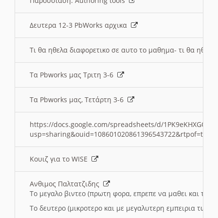
Παρουσιαση: Authoring tools
Δευτερα 12-3 PbWorks αρχικα
Τι θα ηθελα διαφορετικο σε αυτο το μαθημα- τι θα ηθελα
Τα Pbworks μας Τριτη 3-6
Τα Pbworks μας, Τετάρτη 3-6
https://docs.google.com/spreadsheets/d/1PK9eKHXGOJLZ
usp=sharing&ouid=108601020861396543722&rtpof=true
Κουιζ για το WISE
Ανθιμος Παλτατζιδης
Το μεγαλο βιντεο (πρωτη φορα, επρεπε να μαθει και το C
Το δευτερο (μικροτερο και με μεγαλυτερη εμπειρια τωρα)