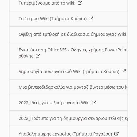
Τι περιμένουμε από το wiki;
Το 1ο μου Wiki (Τμήματα Κούρια)
Οφέλη από εμπλοκή σε διαδικασία δημιουργίας Wiki (Τ
Εγκατάσταση Office365 - Οδηγίες χρήσης PowerPoint γι
οθόνης
Δημιουργία συνεργατικού Wiki (τμήματα Κούρια)
Μια βιντεοδιδασκαλία για μοντάζ βίντεο μέσω του kden
2022_Ιδεες για τελική εργασία Wiki
2022_Πρότυπο για τη δημιουργια σεναριου τελικής εργα
Υποβολή μικρής εργασίας (Τμήματα Ραγάζου)