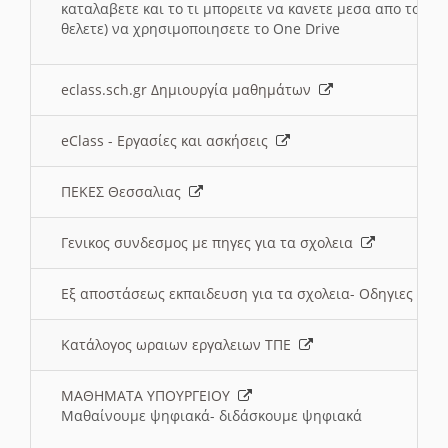
καταλαβετε και το τι μπορειτε να κανετε μεσα απο το σχο
θελετε) να χρησιμοποιησετε το One Drive
eclass.sch.gr Δημιουργία μαθημάτων
eClass - Εργασίες και ασκήσεις
ΠΕΚΕΣ Θεσσαλιας
Γενικος συνδεσμος με πηγες για τα σχολεια
Εξ αποστάσεως εκπαιδευση για τα σχολεια- Οδηγιες
Κατάλογος ωραιων εργαλειων ΤΠΕ
ΜΑΘΗΜΑΤΑ ΥΠΟΥΡΓΕΙΟΥ
Μαθαίνουμε ψηφιακά- διδάσκουμε ψηφιακά