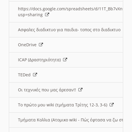
https://docs.google.com/spreadsheets/d/11T_Bb7vXn9
usp=sharing
Ασφαλες διαδικτυο για παιδια- τοπος στο διαδικτυο
OneDrive
ICAP (Δραστηριότητα)
TEDed
Οι τεχνικές που μας άρεσαν!!
Το πρώτο μου wiki (τμήματα Τρίτης 12-3, 3-6)
Τμήματα Κολλια (Ατομικο wiki - Πώς έφτασα να ζω στην 