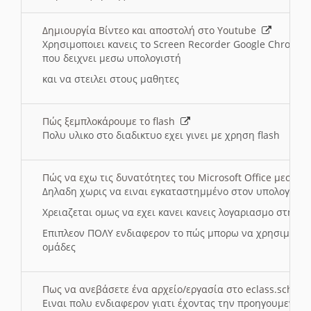
Δημιουργία Βίντεο και αποστολή στο Youtube
Χρησιμοποιει κανεις το Screen Recorder Google Chrome γ
που δειχνει μεσω υπολογιστή
και να στειλει στους μαθητες
Πώς ξεμπλοκάρουμε το flash
Πολυ υλικο στο διαδικτυο εχει γινει με χρηση flash
Πώς να εχω τις δυνατότητες του Microsoft Office μεσω 
Δηλαδη χωρις να ειναι εγκαταστημμένο στον υπολογιστή
Χρειαζεται ομως να εχει κανει κανεις λογαριασμο στη Mic
Επιπλεον ΠΟΛΥ ενδιαφερον το πώς μπορω να χρησιμοποι
ομάδες
Πως να ανεβάσετε ένα αρχείο/εργασία στο eclass.sch.gr
Ειναι πολυ ενδιαφερον γιατι έχοντας την προηγουμενη γ