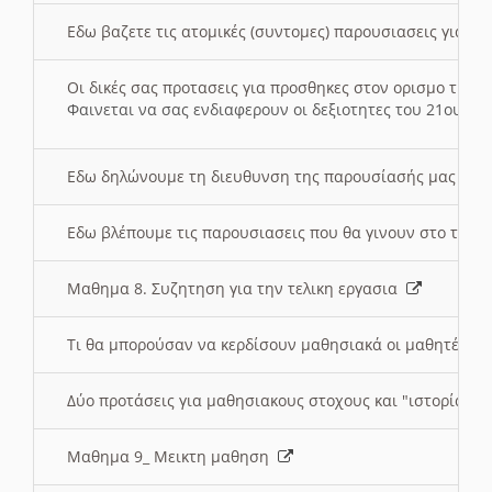
Εδω βαζετε τις ατομικές (συντομες) παρουσιασεις για κ
Οι δικές σας προτασεις για προσθηκες στον ορισμο της
Φαινεται να σας ενδιαφερουν οι δεξιοτητες του 21ου αι
Εδω δηλώνουμε τη διευθυνση της παρουσίασής μας στ
Εδω βλέπουμε τις παρουσιασεις που θα γινουν στο τμη
Μαθημα 8. Συζητηση για την τελικη εργασια
Τι θα μπορούσαν να κερδίσουν μαθησιακά οι μαθητές/τρ
Δύο προτάσεις για μαθησιακους στοχους και "ιστορία" μ
Μαθημα 9_ Μεικτη μαθηση