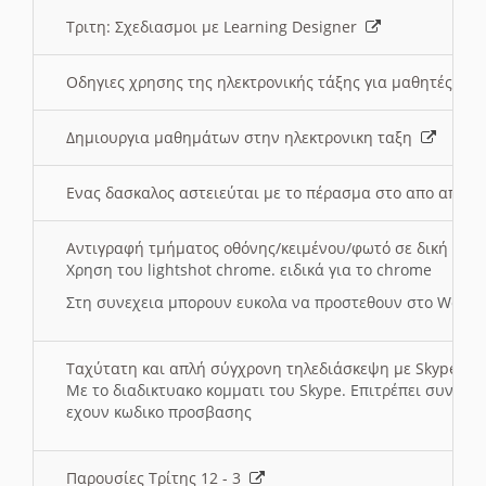
Τριτη: Σχεδιασμοι με Learning Designer
Οδηγιες χρησης της ηλεκτρονικής τάξης για μαθητές
Δημιουργια μαθημάτων στην ηλεκτρονικη ταξη
Ενας δασκαλος αστειεύται με το πέρασμα στο απο αποσ
Αντιγραφή τμήματος οθόνης/κειμένου/φωτό σε δική σας
Χρηση του lightshot chrome. ειδικά για το chrome
Στη συνεχεια μπορουν ευκολα να προστεθουν στο Word 
Ταχύτατη και απλή σύγχρονη τηλεδιάσκεψη με Skype
Με το διαδικτυακο κομματι του Skype. Επιτρέπει συνδε
εχουν κωδικο προσβασης
Παρουσίες Τρίτης 12 - 3