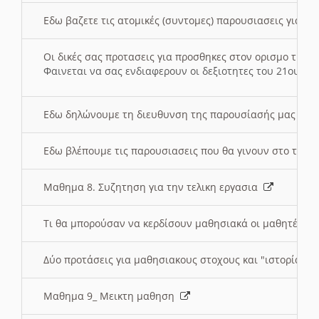
Εδω βαζετε τις ατομικές (συντομες) παρουσιασεις για κ
Οι δικές σας προτασεις για προσθηκες στον ορισμο της
Φαινεται να σας ενδιαφερουν οι δεξιοτητες του 21ου αι
Εδω δηλώνουμε τη διευθυνση της παρουσίασής μας στ
Εδω βλέπουμε τις παρουσιασεις που θα γινουν στο τμη
Μαθημα 8. Συζητηση για την τελικη εργασια
Τι θα μπορούσαν να κερδίσουν μαθησιακά οι μαθητές/τρ
Δύο προτάσεις για μαθησιακους στοχους και "ιστορία" μ
Μαθημα 9_ Μεικτη μαθηση