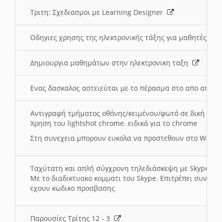
Τριτη: Σχεδιασμοι με Learning Designer
Οδηγιες χρησης της ηλεκτρονικής τάξης για μαθητές
Δημιουργια μαθημάτων στην ηλεκτρονικη ταξη
Ενας δασκαλος αστειεύται με το πέρασμα στο απο αποσ
Αντιγραφή τμήματος οθόνης/κειμένου/φωτό σε δική σας
Χρηση του lightshot chrome. ειδικά για το chrome
Στη συνεχεια μπορουν ευκολα να προστεθουν στο Word 
Ταχύτατη και απλή σύγχρονη τηλεδιάσκεψη με Skype
Με το διαδικτυακο κομματι του Skype. Επιτρέπει συνδε
εχουν κωδικο προσβασης
Παρουσίες Τρίτης 12 - 3