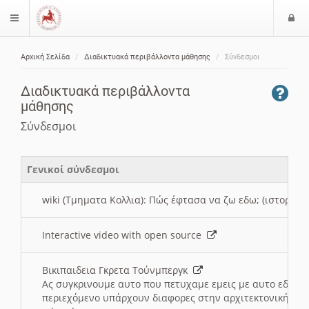
Ε
$langMenu
ί
Αρχική Σελίδα
Διαδικτυακά περιβάλλοντα μάθησης
Σύνδεσμοι
ο
ζήτηση
δ
Διαδικτυακά περιβάλλοντα
ο
μάθησης
ς
Σύνδεσμοι
Γενικοί σύνδεσμοι
wiki (Τμηματα Κολλια): Πώς έφτασα να ζω εδω; (ιστορια)
Interactive video with open source
Βικιπαιδεια Γκρετα Τούνμπεργκ
Ας συγκρινουμε αυτο που πετυχαμε εμεις με αυτο εδω το
περιεχόμενο υπάρχουν διαφορες στην αρχιτεκτονική της