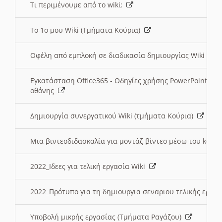
Τι περιμένουμε από το wiki;
Το 1ο μου Wiki (Τμήματα Κούρια)
Οφέλη από εμπλοκή σε διαδικασία δημιουργίας Wiki (Τ
Εγκατάσταση Office365 - Οδηγίες χρήσης PowerPoint γι
οθόνης
Δημιουργία συνεργατικού Wiki (τμήματα Κούρια)
Μια βιντεοδιδασκαλία για μοντάζ βίντεο μέσω του kden
2022_Ιδεες για τελική εργασία Wiki
2022_Πρότυπο για τη δημιουργια σεναριου τελικής εργα
Υποβολή μικρής εργασίας (Τμήματα Ραγάζου)