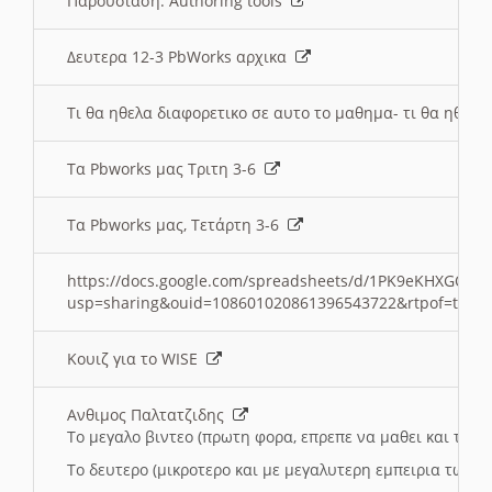
Παρουσιαση: Authoring tools
Δευτερα 12-3 PbWorks αρχικα
Τι θα ηθελα διαφορετικο σε αυτο το μαθημα- τι θα ηθελα
Τα Pbworks μας Τριτη 3-6
Τα Pbworks μας, Τετάρτη 3-6
https://docs.google.com/spreadsheets/d/1PK9eKHXGOJLZ
usp=sharing&ouid=108601020861396543722&rtpof=true
Κουιζ για το WISE
Ανθιμος Παλτατζιδης
Το μεγαλο βιντεο (πρωτη φορα, επρεπε να μαθει και το C
Το δευτερο (μικροτερο και με μεγαλυτερη εμπειρια τωρα)