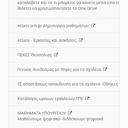
καταλαβετε και το τι μπορειτε να κανετε μεσα απο το σχο
θελετε) να χρησιμοποιησετε το One Drive
eclass.sch.gr Δημιουργία μαθημάτων
eClass - Εργασίες και ασκήσεις
ΠΕΚΕΣ Θεσσαλιας
Γενικος συνδεσμος με πηγες για τα σχολεια
Εξ αποστάσεως εκπαιδευση για τα σχολεια- Οδηγιες
Κατάλογος ωραιων εργαλειων ΤΠΕ
ΜΑΘΗΜΑΤΑ ΥΠΟΥΡΓΕΙΟΥ
Μαθαίνουμε ψηφιακά- διδάσκουμε ψηφιακά