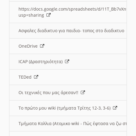
https://docs.google.com/spreadsheets/d/11T_Bb7vXn9
usp=sharing
Ασφαλες διαδικτυο για παιδια- τοπος στο διαδικτυο
OneDrive
ICAP (Δραστηριότητα)
TEDed
Οι τεχνικές που μας άρεσαν!!
Το πρώτο μου wiki (τμήματα Τρίτης 12-3, 3-6)
Τμήματα Κολλια (Ατομικο wiki - Πώς έφτασα να ζω στην 