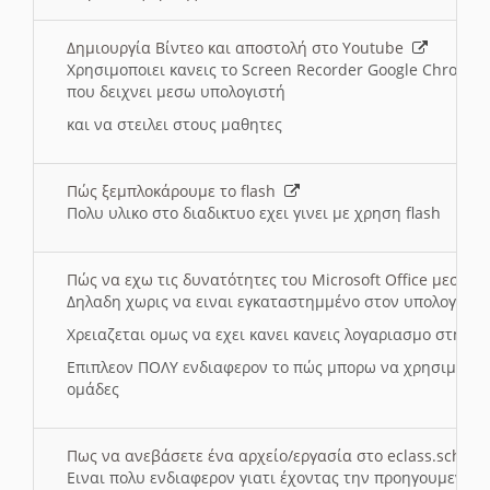
Δημιουργία Βίντεο και αποστολή στο Youtube
Χρησιμοποιει κανεις το Screen Recorder Google Chrome γ
που δειχνει μεσω υπολογιστή
και να στειλει στους μαθητες
Πώς ξεμπλοκάρουμε το flash
Πολυ υλικο στο διαδικτυο εχει γινει με χρηση flash
Πώς να εχω τις δυνατότητες του Microsoft Office μεσω 
Δηλαδη χωρις να ειναι εγκαταστημμένο στον υπολογιστή
Χρειαζεται ομως να εχει κανει κανεις λογαριασμο στη Mic
Επιπλεον ΠΟΛΥ ενδιαφερον το πώς μπορω να χρησιμοποι
ομάδες
Πως να ανεβάσετε ένα αρχείο/εργασία στο eclass.sch.gr
Ειναι πολυ ενδιαφερον γιατι έχοντας την προηγουμενη γ