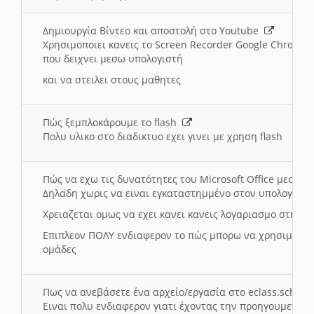
Δημιουργία Βίντεο και αποστολή στο Youtube
Χρησιμοποιει κανεις το Screen Recorder Google Chrome γ
που δειχνει μεσω υπολογιστή
και να στειλει στους μαθητες
Πώς ξεμπλοκάρουμε το flash
Πολυ υλικο στο διαδικτυο εχει γινει με χρηση flash
Πώς να εχω τις δυνατότητες του Microsoft Office μεσω 
Δηλαδη χωρις να ειναι εγκαταστημμένο στον υπολογιστή
Χρειαζεται ομως να εχει κανει κανεις λογαριασμο στη Mic
Επιπλεον ΠΟΛΥ ενδιαφερον το πώς μπορω να χρησιμοποι
ομάδες
Πως να ανεβάσετε ένα αρχείο/εργασία στο eclass.sch.gr
Ειναι πολυ ενδιαφερον γιατι έχοντας την προηγουμενη γ