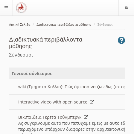
Ε
$langMenu
ί
Αρχική Σελίδα
Διαδικτυακά περιβάλλοντα μάθησης
Σύνδεσμοι
ο
ζήτηση
δ
Διαδικτυακά περιβάλλοντα
ο
μάθησης
ς
Σύνδεσμοι
Γενικοί σύνδεσμοι
wiki (Τμηματα Κολλια): Πώς έφτασα να ζω εδω; (ιστορια)
Interactive video with open source
Βικιπαιδεια Γκρετα Τούνμπεργκ
Ας συγκρινουμε αυτο που πετυχαμε εμεις με αυτο εδω το
περιεχόμενο υπάρχουν διαφορες στην αρχιτεκτονική της