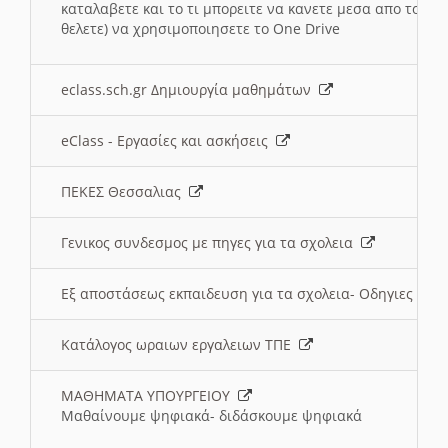
καταλαβετε και το τι μπορειτε να κανετε μεσα απο το σχο
θελετε) να χρησιμοποιησετε το One Drive
eclass.sch.gr Δημιουργία μαθημάτων
eClass - Εργασίες και ασκήσεις
ΠΕΚΕΣ Θεσσαλιας
Γενικος συνδεσμος με πηγες για τα σχολεια
Εξ αποστάσεως εκπαιδευση για τα σχολεια- Οδηγιες
Κατάλογος ωραιων εργαλειων ΤΠΕ
ΜΑΘΗΜΑΤΑ ΥΠΟΥΡΓΕΙΟΥ
Μαθαίνουμε ψηφιακά- διδάσκουμε ψηφιακά