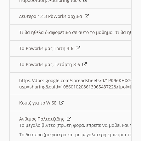
Παρουσιαση: Authoring tools
Δευτερα 12-3 PbWorks αρχικα
Τι θα ηθελα διαφορετικο σε αυτο το μαθημα- τι θα ηθελα
Τα Pbworks μας Τριτη 3-6
Τα Pbworks μας, Τετάρτη 3-6
https://docs.google.com/spreadsheets/d/1PK9eKHXGOJLZ
usp=sharing&ouid=108601020861396543722&rtpof=true
Κουιζ για το WISE
Ανθιμος Παλτατζιδης
Το μεγαλο βιντεο (πρωτη φορα, επρεπε να μαθει και το C
Το δευτερο (μικροτερο και με μεγαλυτερη εμπειρια τωρα)