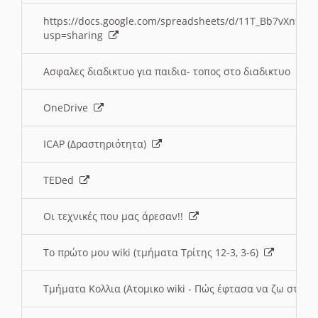
https://docs.google.com/spreadsheets/d/11T_Bb7vXn9
usp=sharing
Ασφαλες διαδικτυο για παιδια- τοπος στο διαδικτυο
OneDrive
ICAP (Δραστηριότητα)
TEDed
Οι τεχνικές που μας άρεσαν!!
Το πρώτο μου wiki (τμήματα Τρίτης 12-3, 3-6)
Τμήματα Κολλια (Ατομικο wiki - Πώς έφτασα να ζω στην 