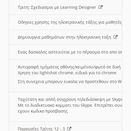
Τριτη: Σχεδιασμοι με Learning Designer
Οδηγιες χρησης της ηλεκτρονικής τάξης για μαθητές
Δημιουργια μαθημάτων στην ηλεκτρονικη ταξη
Ενας δασκαλος αστειεύται με το πέρασμα στο απο αποσ
Αντιγραφή τμήματος οθόνης/κειμένου/φωτό σε δική σας
Χρηση του lightshot chrome. ειδικά για το chrome
Στη συνεχεια μπορουν ευκολα να προστεθουν στο Word 
Ταχύτατη και απλή σύγχρονη τηλεδιάσκεψη με Skype
Με το διαδικτυακο κομματι του Skype. Επιτρέπει συνδε
εχουν κωδικο προσβασης
Παρουσίες Τρίτης 12 - 3