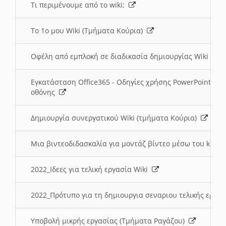
Τι περιμένουμε από το wiki;
Το 1ο μου Wiki (Τμήματα Κούρια)
Οφέλη από εμπλοκή σε διαδικασία δημιουργίας Wiki (Τ
Εγκατάσταση Office365 - Οδηγίες χρήσης PowerPoint γι
οθόνης
Δημιουργία συνεργατικού Wiki (τμήματα Κούρια)
Μια βιντεοδιδασκαλία για μοντάζ βίντεο μέσω του kden
2022_Ιδεες για τελική εργασία Wiki
2022_Πρότυπο για τη δημιουργια σεναριου τελικής εργα
Υποβολή μικρής εργασίας (Τμήματα Ραγάζου)