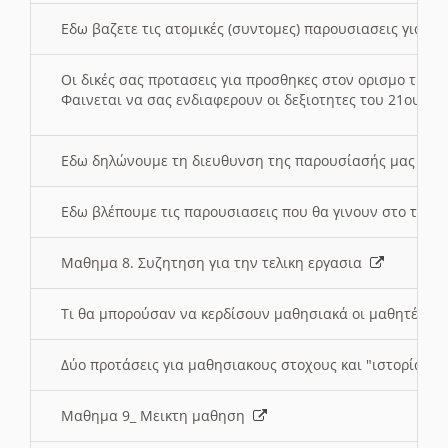
Εδω βαζετε τις ατομικές (συντομες) παρουσιασεις για κ
Οι δικές σας προτασεις για προσθηκες στον ορισμο της
Φαινεται να σας ενδιαφερουν οι δεξιοτητες του 21ου αι
Εδω δηλώνουμε τη διευθυνση της παρουσίασής μας στ
Εδω βλέπουμε τις παρουσιασεις που θα γινουν στο τμη
Μαθημα 8. Συζητηση για την τελικη εργασια
Τι θα μπορούσαν να κερδίσουν μαθησιακά οι μαθητές/τρ
Δύο προτάσεις για μαθησιακους στοχους και "ιστορία" μ
Μαθημα 9_ Μεικτη μαθηση