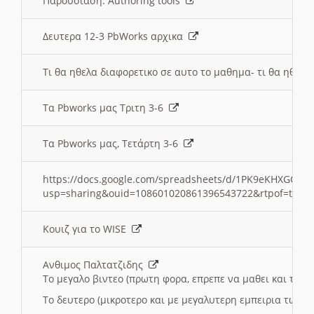
Παρουσιαση: Authoring tools
Δευτερα 12-3 PbWorks αρχικα
Τι θα ηθελα διαφορετικο σε αυτο το μαθημα- τι θα ηθελα
Τα Pbworks μας Τριτη 3-6
Τα Pbworks μας, Τετάρτη 3-6
https://docs.google.com/spreadsheets/d/1PK9eKHXGOJLZ
usp=sharing&ouid=108601020861396543722&rtpof=true
Κουιζ για το WISE
Ανθιμος Παλτατζιδης
Το μεγαλο βιντεο (πρωτη φορα, επρεπε να μαθει και το C
Το δευτερο (μικροτερο και με μεγαλυτερη εμπειρια τωρα)