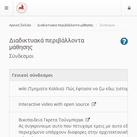
Ε
$langMenu
ί
Αρχική Σελίδα
Διαδικτυακά περιβάλλοντα μάθησης
Σύνδεσμοι
ο
ζήτηση
δ
Διαδικτυακά περιβάλλοντα
ο
μάθησης
ς
Σύνδεσμοι
Γενικοί σύνδεσμοι
wiki (Τμηματα Κολλια): Πώς έφτασα να ζω εδω; (ιστορια)
Interactive video with open source
Βικιπαιδεια Γκρετα Τούνμπεργκ
Ας συγκρινουμε αυτο που πετυχαμε εμεις με αυτο εδω το
περιεχόμενο υπάρχουν διαφορες στην αρχιτεκτονική της