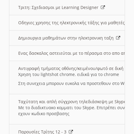
Τριτη: Σχεδιασμοι με Learning Designer
Οδηγιες χρησης της ηλεκτρονικής τάξης για μαθητές
Δημιουργια μαθημάτων στην ηλεκτρονικη ταξη
Ενας δασκαλος αστειεύται με το πέρασμα στο απο αποσ
Αντιγραφή τμήματος οθόνης/κειμένου/φωτό σε δική σας
Χρηση του lightshot chrome. ειδικά για το chrome
Στη συνεχεια μπορουν ευκολα να προστεθουν στο Word 
Ταχύτατη και απλή σύγχρονη τηλεδιάσκεψη με Skype
Με το διαδικτυακο κομματι του Skype. Επιτρέπει συνδε
εχουν κωδικο προσβασης
Παρουσίες Τρίτης 12 - 3