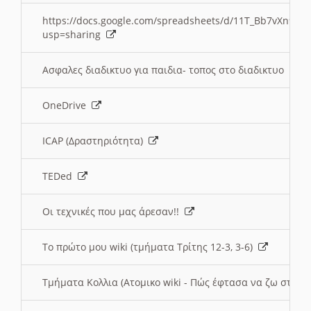
https://docs.google.com/spreadsheets/d/11T_Bb7vXn9
usp=sharing
Ασφαλες διαδικτυο για παιδια- τοπος στο διαδικτυο
OneDrive
ICAP (Δραστηριότητα)
TEDed
Οι τεχνικές που μας άρεσαν!!
Το πρώτο μου wiki (τμήματα Τρίτης 12-3, 3-6)
Τμήματα Κολλια (Ατομικο wiki - Πώς έφτασα να ζω στην 