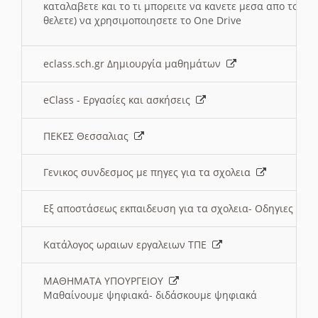
καταλαβετε και το τι μπορειτε να κανετε μεσα απο το σχο
θελετε) να χρησιμοποιησετε το One Drive
eclass.sch.gr Δημιουργία μαθημάτων
eClass - Εργασίες και ασκήσεις
ΠΕΚΕΣ Θεσσαλιας
Γενικος συνδεσμος με πηγες για τα σχολεια
Εξ αποστάσεως εκπαιδευση για τα σχολεια- Οδηγιες
Κατάλογος ωραιων εργαλειων ΤΠΕ
ΜΑΘΗΜΑΤΑ ΥΠΟΥΡΓΕΙΟΥ
Μαθαίνουμε ψηφιακά- διδάσκουμε ψηφιακά