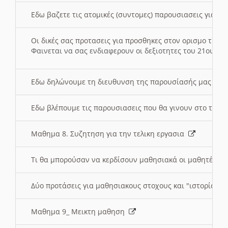
Εδω βαζετε τις ατομικές (συντομες) παρουσιασεις για κ
Οι δικές σας προτασεις για προσθηκες στον ορισμο της
Φαινεται να σας ενδιαφερουν οι δεξιοτητες του 21ου αι
Εδω δηλώνουμε τη διευθυνση της παρουσίασής μας στ
Εδω βλέπουμε τις παρουσιασεις που θα γινουν στο τμη
Μαθημα 8. Συζητηση για την τελικη εργασια
Τι θα μπορούσαν να κερδίσουν μαθησιακά οι μαθητές/τρ
Δύο προτάσεις για μαθησιακους στοχους και "ιστορία" μ
Μαθημα 9_ Μεικτη μαθηση