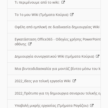
Τι περιμένουμε από το wiki;
Το 1ο μου Wiki (Τμήματα Κούρια)
Οφέλη από εμπλοκή σε διαδικασία δημιουργίας Wiki (Τ
Εγκατάσταση Office365 - Οδηγίες χρήσης PowerPoint γι
οθόνης
Δημιουργία συνεργατικού Wiki (τμήματα Κούρια)
Μια βιντεοδιδασκαλία για μοντάζ βίντεο μέσω του kden
2022_Ιδεες για τελική εργασία Wiki
2022_Πρότυπο για τη δημιουργια σεναριου τελικής εργα
Υποβολή μικρής εργασίας (Τμήματα Ραγάζου)