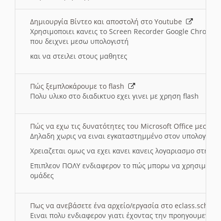
Δημιουργία Βίντεο και αποστολή στο Youtube
Χρησιμοποιει κανεις το Screen Recorder Google Chrome γ
που δειχνει μεσω υπολογιστή
και να στειλει στους μαθητες
Πώς ξεμπλοκάρουμε το flash
Πολυ υλικο στο διαδικτυο εχει γινει με χρηση flash
Πώς να εχω τις δυνατότητες του Microsoft Office μεσω 
Δηλαδη χωρις να ειναι εγκαταστημμένο στον υπολογιστή
Χρειαζεται ομως να εχει κανει κανεις λογαριασμο στη Mic
Επιπλεον ΠΟΛΥ ενδιαφερον το πώς μπορω να χρησιμοποι
ομάδες
Πως να ανεβάσετε ένα αρχείο/εργασία στο eclass.sch.gr
Ειναι πολυ ενδιαφερον γιατι έχοντας την προηγουμενη γ