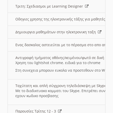
Τριτη: Σχεδιασμοι με Learning Designer
Οδηγιες χρησης της ηλεκτρονικής τάξης για μαθητές
Δημιουργια μαθημάτων στην ηλεκτρονικη ταξη
Ενας δασκαλος αστειεύται με το πέρασμα στο απο αποσ
Αντιγραφή τμήματος οθόνης/κειμένου/φωτό σε δική σας
Χρηση του lightshot chrome. ειδικά για το chrome
Στη συνεχεια μπορουν ευκολα να προστεθουν στο Word 
Ταχύτατη και απλή σύγχρονη τηλεδιάσκεψη με Skype
Με το διαδικτυακο κομματι του Skype. Επιτρέπει συνδε
εχουν κωδικο προσβασης
Παρουσίες Τρίτης 12 - 3