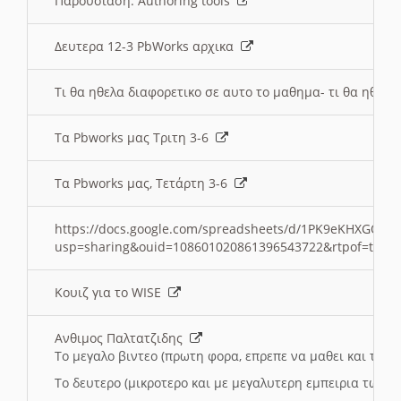
Παρουσιαση: Authoring tools
Δευτερα 12-3 PbWorks αρχικα
Τι θα ηθελα διαφορετικο σε αυτο το μαθημα- τι θα ηθελα
Τα Pbworks μας Τριτη 3-6
Τα Pbworks μας, Τετάρτη 3-6
https://docs.google.com/spreadsheets/d/1PK9eKHXGOJLZ
usp=sharing&ouid=108601020861396543722&rtpof=true
Κουιζ για το WISE
Ανθιμος Παλτατζιδης
Το μεγαλο βιντεο (πρωτη φορα, επρεπε να μαθει και το C
Το δευτερο (μικροτερο και με μεγαλυτερη εμπειρια τωρα)