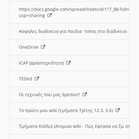
https://docs.google.com/spreadsheets/d/11T_Bb7vXn9
usp=sharing
Ασφαλες διαδικτυο για παιδια- τοπος στο διαδικτυο
OneDrive
ICAP (Δραστηριότητα)
TEDed
Οι τεχνικές που μας άρεσαν!!
Το πρώτο μου wiki (τμήματα Τρίτης 12-3, 3-6)
Τμήματα Κολλια (Ατομικο wiki - Πώς έφτασα να ζω στην 