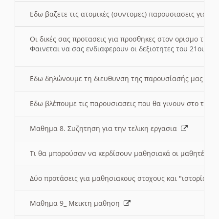
Εδω βαζετε τις ατομικές (συντομες) παρουσιασεις για κ
Οι δικές σας προτασεις για προσθηκες στον ορισμο της
Φαινεται να σας ενδιαφερουν οι δεξιοτητες του 21ου αι
Εδω δηλώνουμε τη διευθυνση της παρουσίασής μας στ
Εδω βλέπουμε τις παρουσιασεις που θα γινουν στο τμη
Μαθημα 8. Συζητηση για την τελικη εργασια
Τι θα μπορούσαν να κερδίσουν μαθησιακά οι μαθητές/τρ
Δύο προτάσεις για μαθησιακους στοχους και "ιστορία" μ
Μαθημα 9_ Μεικτη μαθηση