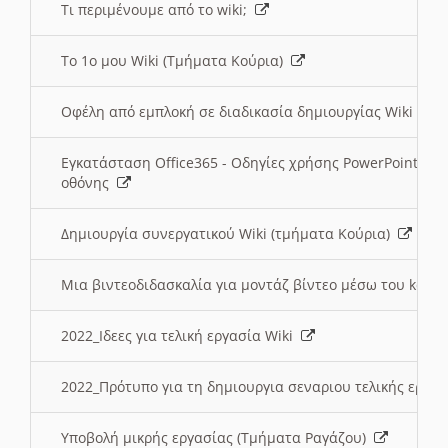
Τι περιμένουμε από το wiki;
Το 1ο μου Wiki (Τμήματα Κούρια)
Οφέλη από εμπλοκή σε διαδικασία δημιουργίας Wiki (Τ
Εγκατάσταση Office365 - Οδηγίες χρήσης PowerPoint γι
οθόνης
Δημιουργία συνεργατικού Wiki (τμήματα Κούρια)
Μια βιντεοδιδασκαλία για μοντάζ βίντεο μέσω του kden
2022_Ιδεες για τελική εργασία Wiki
2022_Πρότυπο για τη δημιουργια σεναριου τελικής εργα
Υποβολή μικρής εργασίας (Τμήματα Ραγάζου)