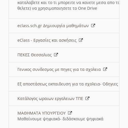
καταλαβετε και το τι μπορειτε να κανετε μεσα απο το σχο
θελετε) να χρησιμοποιησετε το One Drive
eclass.sch.gr Δημιουργία μαθημάτων
eClass - Εργασίες και ασκήσεις
ΠΕΚΕΣ Θεσσαλιας
Γενικος συνδεσμος με πηγες για τα σχολεια
Εξ αποστάσεως εκπαιδευση για τα σχολεια- Οδηγιες
Κατάλογος ωραιων εργαλειων ΤΠΕ
ΜΑΘΗΜΑΤΑ ΥΠΟΥΡΓΕΙΟΥ
Μαθαίνουμε ψηφιακά- διδάσκουμε ψηφιακά