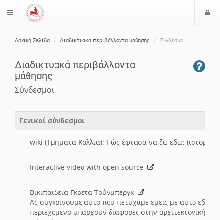
Ε
$langMenu
ί
Αρχική Σελίδα
Διαδικτυακά περιβάλλοντα μάθησης
Σύνδεσμοι
ο
ζήτηση
δ
Διαδικτυακά περιβάλλοντα
ο
μάθησης
ς
Σύνδεσμοι
Γενικοί σύνδεσμοι
wiki (Τμηματα Κολλια): Πώς έφτασα να ζω εδω; (ιστορια)
Interactive video with open source
Βικιπαιδεια Γκρετα Τούνμπεργκ
Ας συγκρινουμε αυτο που πετυχαμε εμεις με αυτο εδω το
περιεχόμενο υπάρχουν διαφορες στην αρχιτεκτονική της