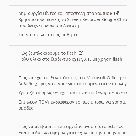
Δημιουργία Βίντεο και αποστολή στο Youtube
Χρησιμοποιει κανεις το Screen Recorder Google Chrome γ
που δειχνει μεσω υπολογιστή
και να στειλει στους μαθητες
Πώς ξεμπλοκάρουμε το flash
Πολυ υλικο στο διαδικτυο εχει γινει με χρηση flash
Πώς να εχω τις δυνατότητες του Microsoft Office μεσω 
Δηλαδη χωρις να ειναι εγκαταστημμένο στον υπολογιστή
Χρειαζεται ομως να εχει κανει κανεις λογαριασμο στη Mic
Επιπλεον ΠΟΛΥ ενδιαφερον το πώς μπορω να χρησιμοποι
ομάδες
Πως να ανεβάσετε ένα αρχείο/εργασία στο eclass.sch.gr
Ειναι πολυ ενδιαφερον γιατι έχοντας την προηγουμενη γ