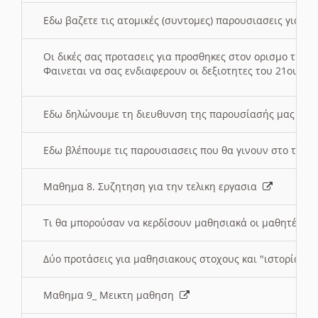
Εδω βαζετε τις ατομικές (συντομες) παρουσιασεις για κ
Οι δικές σας προτασεις για προσθηκες στον ορισμο της
Φαινεται να σας ενδιαφερουν οι δεξιοτητες του 21ου αι
Εδω δηλώνουμε τη διευθυνση της παρουσίασής μας στ
Εδω βλέπουμε τις παρουσιασεις που θα γινουν στο τμη
Μαθημα 8. Συζητηση για την τελικη εργασια
Τι θα μπορούσαν να κερδίσουν μαθησιακά οι μαθητές/τρ
Δύο προτάσεις για μαθησιακους στοχους και "ιστορία" μ
Μαθημα 9_ Μεικτη μαθηση