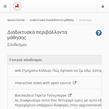
Ε
$langMenu
ί
Αρχική Σελίδα
Διαδικτυακά περιβάλλοντα μάθησης
Σύνδεσμοι
ο
ζήτηση
δ
Διαδικτυακά περιβάλλοντα
ο
μάθησης
ς
Σύνδεσμοι
Γενικοί σύνδεσμοι
wiki (Τμηματα Κολλια): Πώς έφτασα να ζω εδω; (ιστορια)
Interactive video with open source
Βικιπαιδεια Γκρετα Τούνμπεργκ
Ας συγκρινουμε αυτο που πετυχαμε εμεις με αυτο εδω το
περιεχόμενο υπάρχουν διαφορες στην αρχιτεκτονική της