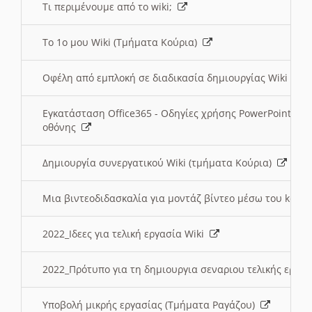
Τι περιμένουμε από το wiki;
Το 1ο μου Wiki (Τμήματα Κούρια)
Οφέλη από εμπλοκή σε διαδικασία δημιουργίας Wiki (Τ
Εγκατάσταση Office365 - Οδηγίες χρήσης PowerPoint γι
οθόνης
Δημιουργία συνεργατικού Wiki (τμήματα Κούρια)
Μια βιντεοδιδασκαλία για μοντάζ βίντεο μέσω του kden
2022_Ιδεες για τελική εργασία Wiki
2022_Πρότυπο για τη δημιουργια σεναριου τελικής εργα
Υποβολή μικρής εργασίας (Τμήματα Ραγάζου)