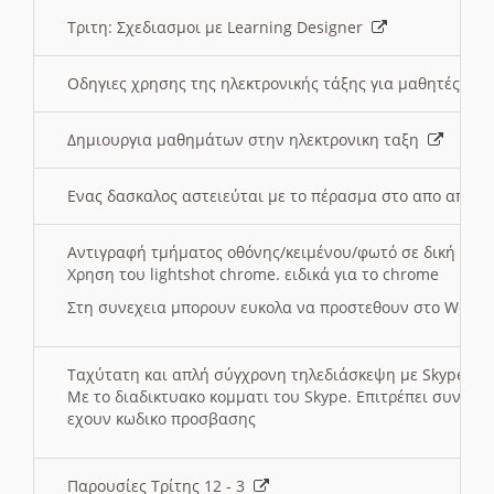
Τριτη: Σχεδιασμοι με Learning Designer
Οδηγιες χρησης της ηλεκτρονικής τάξης για μαθητές
Δημιουργια μαθημάτων στην ηλεκτρονικη ταξη
Ενας δασκαλος αστειεύται με το πέρασμα στο απο αποσ
Αντιγραφή τμήματος οθόνης/κειμένου/φωτό σε δική σας
Χρηση του lightshot chrome. ειδικά για το chrome
Στη συνεχεια μπορουν ευκολα να προστεθουν στο Word 
Ταχύτατη και απλή σύγχρονη τηλεδιάσκεψη με Skype
Με το διαδικτυακο κομματι του Skype. Επιτρέπει συνδε
εχουν κωδικο προσβασης
Παρουσίες Τρίτης 12 - 3