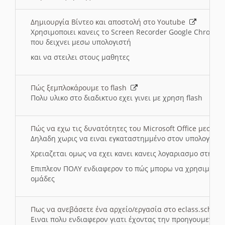
Δημιουργία Βίντεο και αποστολή στο Youtube
Χρησιμοποιει κανεις το Screen Recorder Google Chrome γ
που δειχνει μεσω υπολογιστή
και να στειλει στους μαθητες
Πώς ξεμπλοκάρουμε το flash
Πολυ υλικο στο διαδικτυο εχει γινει με χρηση flash
Πώς να εχω τις δυνατότητες του Microsoft Office μεσω 
Δηλαδη χωρις να ειναι εγκαταστημμένο στον υπολογιστή
Χρειαζεται ομως να εχει κανει κανεις λογαριασμο στη Mic
Επιπλεον ΠΟΛΥ ενδιαφερον το πώς μπορω να χρησιμοποι
ομάδες
Πως να ανεβάσετε ένα αρχείο/εργασία στο eclass.sch.gr
Ειναι πολυ ενδιαφερον γιατι έχοντας την προηγουμενη γ