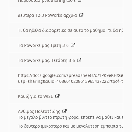
Παρουσιαση: Authoring tools
Δευτερα 12-3 PbWorks αρχικα
Τι θα ηθελα διαφορετικο σε αυτο το μαθημα- τι θα ηθελα
Τα Pbworks μας Τριτη 3-6
Τα Pbworks μας, Τετάρτη 3-6
https://docs.google.com/spreadsheets/d/1PK9eKHXGOJLZ
usp=sharing&ouid=108601020861396543722&rtpof=true
Κουιζ για το WISE
Ανθιμος Παλτατζιδης
Το μεγαλο βιντεο (πρωτη φορα, επρεπε να μαθει και το C
Το δευτερο (μικροτερο και με μεγαλυτερη εμπειρια τωρα)