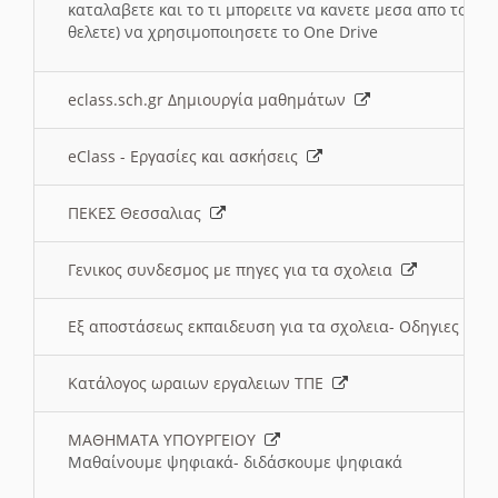
καταλαβετε και το τι μπορειτε να κανετε μεσα απο το σχο
θελετε) να χρησιμοποιησετε το One Drive
eclass.sch.gr Δημιουργία μαθημάτων
eClass - Εργασίες και ασκήσεις
ΠΕΚΕΣ Θεσσαλιας
Γενικος συνδεσμος με πηγες για τα σχολεια
Εξ αποστάσεως εκπαιδευση για τα σχολεια- Οδηγιες
Κατάλογος ωραιων εργαλειων ΤΠΕ
ΜΑΘΗΜΑΤΑ ΥΠΟΥΡΓΕΙΟΥ
Μαθαίνουμε ψηφιακά- διδάσκουμε ψηφιακά