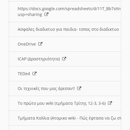
https://docs.google.com/spreadsheets/d/11T_Bb7vXn9
usp=sharing
Ασφαλες διαδικτυο για παιδια- τοπος στο διαδικτυο
OneDrive
ICAP (Δραστηριότητα)
TEDed
Οι τεχνικές που μας άρεσαν!!
Το πρώτο μου wiki (τμήματα Τρίτης 12-3, 3-6)
Τμήματα Κολλια (Ατομικο wiki - Πώς έφτασα να ζω στην 