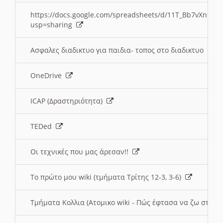
https://docs.google.com/spreadsheets/d/11T_Bb7vXn9
usp=sharing
Ασφαλες διαδικτυο για παιδια- τοπος στο διαδικτυο
OneDrive
ICAP (Δραστηριότητα)
TEDed
Οι τεχνικές που μας άρεσαν!!
Το πρώτο μου wiki (τμήματα Τρίτης 12-3, 3-6)
Τμήματα Κολλια (Ατομικο wiki - Πώς έφτασα να ζω στην 