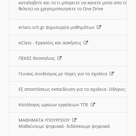
καταλαβετε και το τι μπορειτε να κανετε μεσα απο το σχο
θελετε) να χρησιμοποιησετε το One Drive
eclass.sch.gr Δημιουργία μαθημάτων
eClass - Εργασίες και ασκήσεις
ΠΕΚΕΣ Θεσσαλιας
Γενικος συνδεσμος με πηγες για τα σχολεια
Εξ αποστάσεως εκπαιδευση για τα σχολεια- Οδηγιες
Κατάλογος ωραιων εργαλειων ΤΠΕ
ΜΑΘΗΜΑΤΑ ΥΠΟΥΡΓΕΙΟΥ
Μαθαίνουμε ψηφιακά- διδάσκουμε ψηφιακά