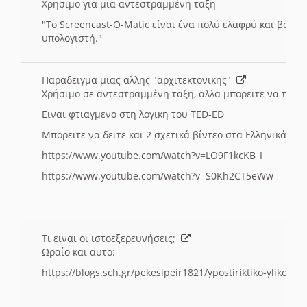
Χρησιμο για μια αντεστραμμένη ταξη
"
To Screencast-O-Matic είναι ένα πολύ ελαφρύ και βασικ
υπολογιστή."
Παραδειγμα μιας αλλης "αρχιτεκτονικης"
Χρήσιμο σε αντεστραμμένη ταξη, αλλα μπορειτε να το πρ
Ειναι φτιαγμενο στη λογικη του TED-ED
Μπορειτε να δειτε και 2 σχετικά βίντεο στα Ελληνικά:
https://www.youtube.com/watch?v=LO9F1kcKB_I
https://www.youtube.com/watch?v=S0Kh2CT5eWw
Τι ειναι οι ιστοεξερευνήσεις;
Ωραίο και αυτο:
https://blogs.sch.gr/pekesipeir1821/ypostiriktiko-yliko/is