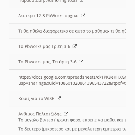
Παρουσιαση: Authoring tools
Δευτερα 12-3 PbWorks αρχικα
Τι θα ηθελα διαφορετικο σε αυτο το μαθημα- τι θα ηθελα
Τα Pbworks μας Τριτη 3-6
Τα Pbworks μας, Τετάρτη 3-6
https://docs.google.com/spreadsheets/d/1PK9eKHXGOJLZ
usp=sharing&ouid=108601020861396543722&rtpof=true
Κουιζ για το WISE
Ανθιμος Παλτατζιδης
Το μεγαλο βιντεο (πρωτη φορα, επρεπε να μαθει και το C
Το δευτερο (μικροτερο και με μεγαλυτερη εμπειρια τωρα)