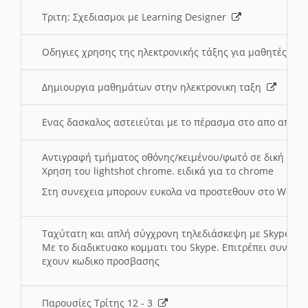
Τριτη: Σχεδιασμοι με Learning Designer
Οδηγιες χρησης της ηλεκτρονικής τάξης για μαθητές
Δημιουργια μαθημάτων στην ηλεκτρονικη ταξη
Ενας δασκαλος αστειεύται με το πέρασμα στο απο αποσ
Αντιγραφή τμήματος οθόνης/κειμένου/φωτό σε δική σας
Χρηση του lightshot chrome. ειδικά για το chrome
Στη συνεχεια μπορουν ευκολα να προστεθουν στο Word 
Ταχύτατη και απλή σύγχρονη τηλεδιάσκεψη με Skype
Με το διαδικτυακο κομματι του Skype. Επιτρέπει συνδε
εχουν κωδικο προσβασης
Παρουσίες Τρίτης 12 - 3