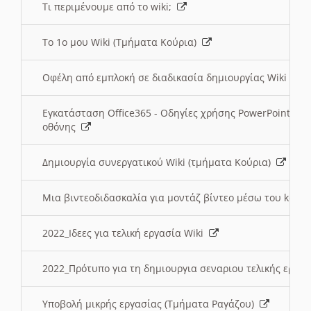
Τι περιμένουμε από το wiki;
Το 1ο μου Wiki (Τμήματα Κούρια)
Οφέλη από εμπλοκή σε διαδικασία δημιουργίας Wiki (Τ
Εγκατάσταση Office365 - Οδηγίες χρήσης PowerPoint γι
οθόνης
Δημιουργία συνεργατικού Wiki (τμήματα Κούρια)
Μια βιντεοδιδασκαλία για μοντάζ βίντεο μέσω του kden
2022_Ιδεες για τελική εργασία Wiki
2022_Πρότυπο για τη δημιουργια σεναριου τελικής εργα
Υποβολή μικρής εργασίας (Τμήματα Ραγάζου)