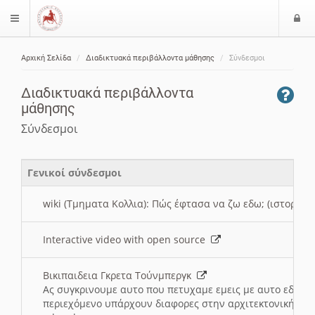
Ε
$langMenu
ί
Αρχική Σελίδα
Διαδικτυακά περιβάλλοντα μάθησης
Σύνδεσμοι
ο
ζήτηση
δ
Διαδικτυακά περιβάλλοντα
ο
μάθησης
ς
Σύνδεσμοι
Γενικοί σύνδεσμοι
wiki (Τμηματα Κολλια): Πώς έφτασα να ζω εδω; (ιστορια)
Interactive video with open source
Βικιπαιδεια Γκρετα Τούνμπεργκ
Ας συγκρινουμε αυτο που πετυχαμε εμεις με αυτο εδω το
περιεχόμενο υπάρχουν διαφορες στην αρχιτεκτονική της