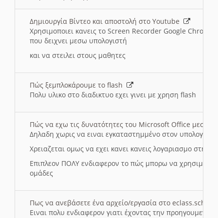
Δημιουργία Βίντεο και αποστολή στο Youtube
Χρησιμοποιει κανεις το Screen Recorder Google Chrome γ
που δειχνει μεσω υπολογιστή
και να στειλει στους μαθητες
Πώς ξεμπλοκάρουμε το flash
Πολυ υλικο στο διαδικτυο εχει γινει με χρηση flash
Πώς να εχω τις δυνατότητες του Microsoft Office μεσω 
Δηλαδη χωρις να ειναι εγκαταστημμένο στον υπολογιστή
Χρειαζεται ομως να εχει κανει κανεις λογαριασμο στη Mic
Επιπλεον ΠΟΛΥ ενδιαφερον το πώς μπορω να χρησιμοποι
ομάδες
Πως να ανεβάσετε ένα αρχείο/εργασία στο eclass.sch.gr
Ειναι πολυ ενδιαφερον γιατι έχοντας την προηγουμενη γ