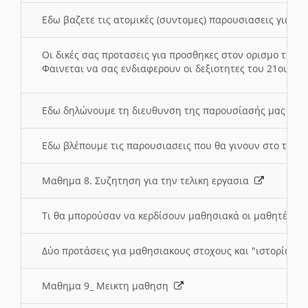
Εδω βαζετε τις ατομικές (συντομες) παρουσιασεις για κ
Οι δικές σας προτασεις για προσθηκες στον ορισμο της
Φαινεται να σας ενδιαφερουν οι δεξιοτητες του 21ου αι
Εδω δηλώνουμε τη διευθυνση της παρουσίασής μας στ
Εδω βλέπουμε τις παρουσιασεις που θα γινουν στο τμη
Μαθημα 8. Συζητηση για την τελικη εργασια
Τι θα μπορούσαν να κερδίσουν μαθησιακά οι μαθητές/τρ
Δύο προτάσεις για μαθησιακους στοχους και "ιστορία" μ
Μαθημα 9_ Μεικτη μαθηση