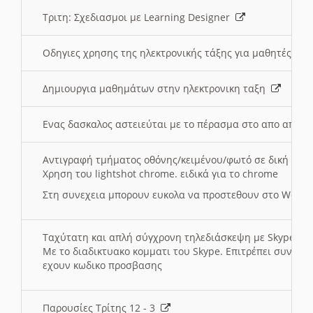
Τριτη: Σχεδιασμοι με Learning Designer
Οδηγιες χρησης της ηλεκτρονικής τάξης για μαθητές
Δημιουργια μαθημάτων στην ηλεκτρονικη ταξη
Ενας δασκαλος αστειεύται με το πέρασμα στο απο αποσ
Αντιγραφή τμήματος οθόνης/κειμένου/φωτό σε δική σας
Χρηση του lightshot chrome. ειδικά για το chrome
Στη συνεχεια μπορουν ευκολα να προστεθουν στο Word 
Ταχύτατη και απλή σύγχρονη τηλεδιάσκεψη με Skype
Με το διαδικτυακο κομματι του Skype. Επιτρέπει συνδε
εχουν κωδικο προσβασης
Παρουσίες Τρίτης 12 - 3