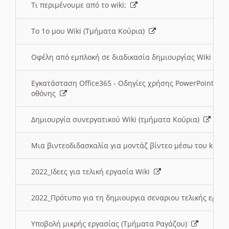
Τι περιμένουμε από το wiki;
Το 1ο μου Wiki (Τμήματα Κούρια)
Οφέλη από εμπλοκή σε διαδικασία δημιουργίας Wiki (Τ
Εγκατάσταση Office365 - Οδηγίες χρήσης PowerPoint γι
οθόνης
Δημιουργία συνεργατικού Wiki (τμήματα Κούρια)
Μια βιντεοδιδασκαλία για μοντάζ βίντεο μέσω του kden
2022_Ιδεες για τελική εργασία Wiki
2022_Πρότυπο για τη δημιουργια σεναριου τελικής εργα
Υποβολή μικρής εργασίας (Τμήματα Ραγάζου)