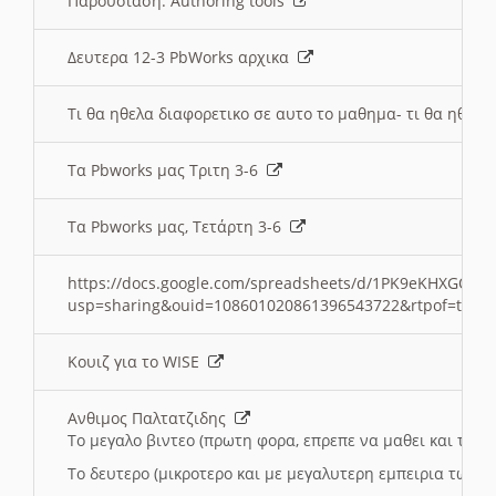
Παρουσιαση: Authoring tools
Δευτερα 12-3 PbWorks αρχικα
Τι θα ηθελα διαφορετικο σε αυτο το μαθημα- τι θα ηθελα
Τα Pbworks μας Τριτη 3-6
Τα Pbworks μας, Τετάρτη 3-6
https://docs.google.com/spreadsheets/d/1PK9eKHXGOJLZ
usp=sharing&ouid=108601020861396543722&rtpof=true
Κουιζ για το WISE
Ανθιμος Παλτατζιδης
Το μεγαλο βιντεο (πρωτη φορα, επρεπε να μαθει και το C
Το δευτερο (μικροτερο και με μεγαλυτερη εμπειρια τωρα)