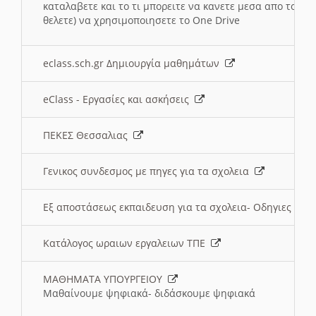
καταλαβετε και το τι μπορειτε να κανετε μεσα απο το σχο
θελετε) να χρησιμοποιησετε το One Drive
eclass.sch.gr Δημιουργία μαθημάτων
eClass - Εργασίες και ασκήσεις
ΠΕΚΕΣ Θεσσαλιας
Γενικος συνδεσμος με πηγες για τα σχολεια
Εξ αποστάσεως εκπαιδευση για τα σχολεια- Οδηγιες
Κατάλογος ωραιων εργαλειων ΤΠΕ
ΜΑΘΗΜΑΤΑ ΥΠΟΥΡΓΕΙΟΥ
Μαθαίνουμε ψηφιακά- διδάσκουμε ψηφιακά