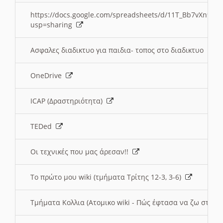
https://docs.google.com/spreadsheets/d/11T_Bb7vXn9
usp=sharing
Ασφαλες διαδικτυο για παιδια- τοπος στο διαδικτυο
OneDrive
ICAP (Δραστηριότητα)
TEDed
Οι τεχνικές που μας άρεσαν!!
Το πρώτο μου wiki (τμήματα Τρίτης 12-3, 3-6)
Τμήματα Κολλια (Ατομικο wiki - Πώς έφτασα να ζω στην 