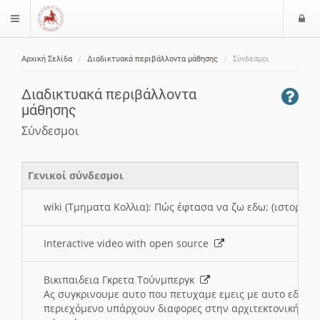
Ε
$langMenu
ί
Αρχική Σελίδα
Διαδικτυακά περιβάλλοντα μάθησης
Σύνδεσμοι
ο
ζήτηση
δ
Διαδικτυακά περιβάλλοντα
ο
μάθησης
ς
Σύνδεσμοι
Γενικοί σύνδεσμοι
wiki (Τμηματα Κολλια): Πώς έφτασα να ζω εδω; (ιστορια)
Interactive video with open source
Βικιπαιδεια Γκρετα Τούνμπεργκ
Ας συγκρινουμε αυτο που πετυχαμε εμεις με αυτο εδω το
περιεχόμενο υπάρχουν διαφορες στην αρχιτεκτονική της