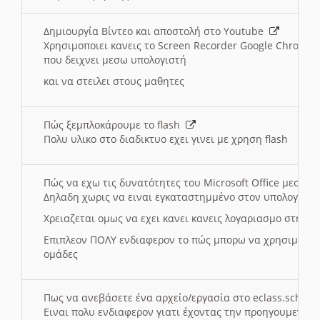
Δημιουργία Βίντεο και αποστολή στο Youtube
Χρησιμοποιει κανεις το Screen Recorder Google Chrome γ
που δειχνει μεσω υπολογιστή
και να στειλει στους μαθητες
Πώς ξεμπλοκάρουμε το flash
Πολυ υλικο στο διαδικτυο εχει γινει με χρηση flash
Πώς να εχω τις δυνατότητες του Microsoft Office μεσω 
Δηλαδη χωρις να ειναι εγκαταστημμένο στον υπολογιστή
Χρειαζεται ομως να εχει κανει κανεις λογαριασμο στη Mic
Επιπλεον ΠΟΛΥ ενδιαφερον το πώς μπορω να χρησιμοποι
ομάδες
Πως να ανεβάσετε ένα αρχείο/εργασία στο eclass.sch.gr
Ειναι πολυ ενδιαφερον γιατι έχοντας την προηγουμενη γ