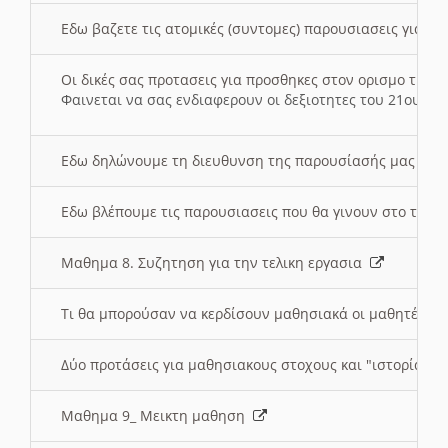
Εδω βαζετε τις ατομικές (συντομες) παρουσιασεις για κ
Οι δικές σας προτασεις για προσθηκες στον ορισμο της
Φαινεται να σας ενδιαφερουν οι δεξιοτητες του 21ου αι
Εδω δηλώνουμε τη διευθυνση της παρουσίασής μας στ
Εδω βλέπουμε τις παρουσιασεις που θα γινουν στο τμη
Μαθημα 8. Συζητηση για την τελικη εργασια
Τι θα μπορούσαν να κερδίσουν μαθησιακά οι μαθητές/τρ
Δύο προτάσεις για μαθησιακους στοχους και "ιστορία" μ
Μαθημα 9_ Μεικτη μαθηση