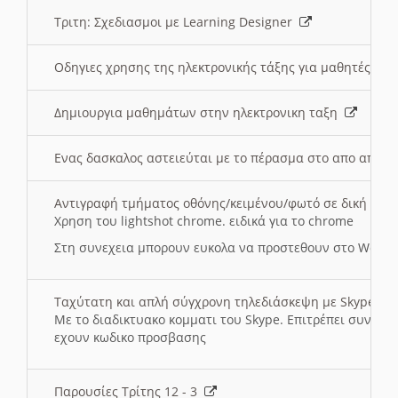
Τριτη: Σχεδιασμοι με Learning Designer
Οδηγιες χρησης της ηλεκτρονικής τάξης για μαθητές
Δημιουργια μαθημάτων στην ηλεκτρονικη ταξη
Ενας δασκαλος αστειεύται με το πέρασμα στο απο αποσ
Αντιγραφή τμήματος οθόνης/κειμένου/φωτό σε δική σας
Χρηση του lightshot chrome. ειδικά για το chrome
Στη συνεχεια μπορουν ευκολα να προστεθουν στο Word 
Ταχύτατη και απλή σύγχρονη τηλεδιάσκεψη με Skype
Με το διαδικτυακο κομματι του Skype. Επιτρέπει συνδε
εχουν κωδικο προσβασης
Παρουσίες Τρίτης 12 - 3