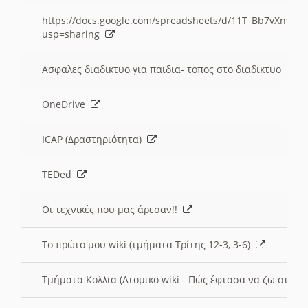
https://docs.google.com/spreadsheets/d/11T_Bb7vXn9
usp=sharing
Ασφαλες διαδικτυο για παιδια- τοπος στο διαδικτυο
OneDrive
ICAP (Δραστηριότητα)
TEDed
Οι τεχνικές που μας άρεσαν!!
Το πρώτο μου wiki (τμήματα Τρίτης 12-3, 3-6)
Τμήματα Κολλια (Ατομικο wiki - Πώς έφτασα να ζω στην 