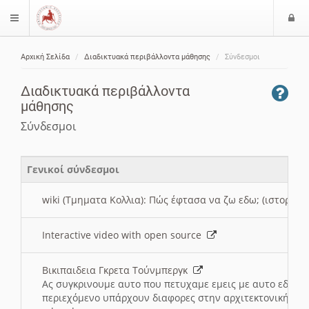
Ε
$langMenu
ί
Αρχική Σελίδα
Διαδικτυακά περιβάλλοντα μάθησης
Σύνδεσμοι
ο
ζήτηση
δ
Διαδικτυακά περιβάλλοντα
ο
μάθησης
ς
Σύνδεσμοι
Γενικοί σύνδεσμοι
wiki (Τμηματα Κολλια): Πώς έφτασα να ζω εδω; (ιστορια)
Interactive video with open source
Βικιπαιδεια Γκρετα Τούνμπεργκ
Ας συγκρινουμε αυτο που πετυχαμε εμεις με αυτο εδω το
περιεχόμενο υπάρχουν διαφορες στην αρχιτεκτονική της