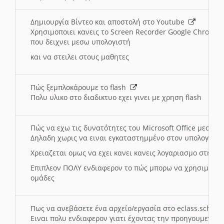
Δημιουργία Βίντεο και αποστολή στο Youtube
Χρησιμοποιει κανεις το Screen Recorder Google Chrome γ
που δειχνει μεσω υπολογιστή
και να στειλει στους μαθητες
Πώς ξεμπλοκάρουμε το flash
Πολυ υλικο στο διαδικτυο εχει γινει με χρηση flash
Πώς να εχω τις δυνατότητες του Microsoft Office μεσω 
Δηλαδη χωρις να ειναι εγκαταστημμένο στον υπολογιστή
Χρειαζεται ομως να εχει κανει κανεις λογαριασμο στη Mic
Επιπλεον ΠΟΛΥ ενδιαφερον το πώς μπορω να χρησιμοποι
ομάδες
Πως να ανεβάσετε ένα αρχείο/εργασία στο eclass.sch.gr
Ειναι πολυ ενδιαφερον γιατι έχοντας την προηγουμενη γ