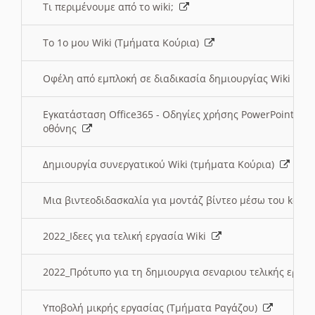
Τι περιμένουμε από το wiki;
Το 1ο μου Wiki (Τμήματα Κούρια)
Οφέλη από εμπλοκή σε διαδικασία δημιουργίας Wiki (Τ
Εγκατάσταση Office365 - Οδηγίες χρήσης PowerPoint γι
οθόνης
Δημιουργία συνεργατικού Wiki (τμήματα Κούρια)
Μια βιντεοδιδασκαλία για μοντάζ βίντεο μέσω του kden
2022_Ιδεες για τελική εργασία Wiki
2022_Πρότυπο για τη δημιουργια σεναριου τελικής εργα
Υποβολή μικρής εργασίας (Τμήματα Ραγάζου)