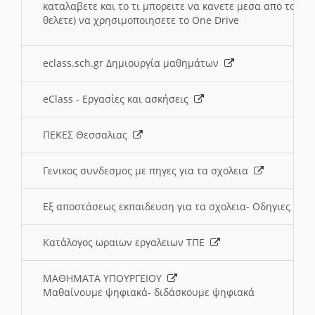
καταλαβετε και το τι μπορειτε να κανετε μεσα απο το σχο
θελετε) να χρησιμοποιησετε το One Drive
eclass.sch.gr Δημιουργία μαθημάτων
eClass - Εργασίες και ασκήσεις
ΠΕΚΕΣ Θεσσαλιας
Γενικος συνδεσμος με πηγες για τα σχολεια
Εξ αποστάσεως εκπαιδευση για τα σχολεια- Οδηγιες
Κατάλογος ωραιων εργαλειων ΤΠΕ
ΜΑΘΗΜΑΤΑ ΥΠΟΥΡΓΕΙΟΥ
Μαθαίνουμε ψηφιακά- διδάσκουμε ψηφιακά