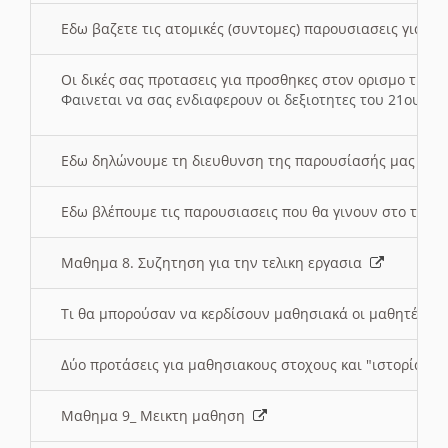
Εδω βαζετε τις ατομικές (συντομες) παρουσιασεις για κ
Οι δικές σας προτασεις για προσθηκες στον ορισμο της
Φαινεται να σας ενδιαφερουν οι δεξιοτητες του 21ου αι
Εδω δηλώνουμε τη διευθυνση της παρουσίασής μας στ
Εδω βλέπουμε τις παρουσιασεις που θα γινουν στο τμη
Μαθημα 8. Συζητηση για την τελικη εργασια
Τι θα μπορούσαν να κερδίσουν μαθησιακά οι μαθητές/τρ
Δύο προτάσεις για μαθησιακους στοχους και "ιστορία" μ
Μαθημα 9_ Μεικτη μαθηση