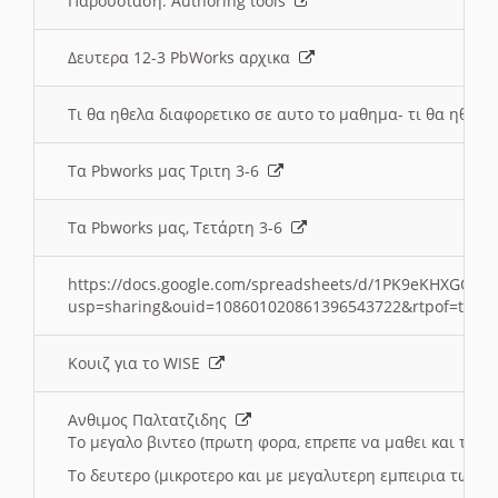
Παρουσιαση: Authoring tools
Δευτερα 12-3 PbWorks αρχικα
Τι θα ηθελα διαφορετικο σε αυτο το μαθημα- τι θα ηθελα
Τα Pbworks μας Τριτη 3-6
Τα Pbworks μας, Τετάρτη 3-6
https://docs.google.com/spreadsheets/d/1PK9eKHXGOJLZ
usp=sharing&ouid=108601020861396543722&rtpof=true
Κουιζ για το WISE
Ανθιμος Παλτατζιδης
Το μεγαλο βιντεο (πρωτη φορα, επρεπε να μαθει και το C
Το δευτερο (μικροτερο και με μεγαλυτερη εμπειρια τωρα)