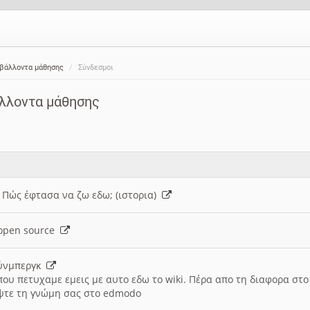
ιβάλλοντα μάθησης
Σύνδεσμοι
άλλοντα μάθησης
: Πώς έφτασα να ζω εδω; (ιστορια)
h open source
ούνμπεργκ
που πετυχαμε εμεις με αυτο εδω το wiki. Πέρα απο τη διαφορα στ
ψτε τη γνώμη σας στο edmodo