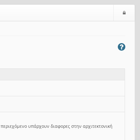
Ε
ί
σ
ο
δ
ο
ς
ο περιεχόμενο υπάρχουν διαφορες στην αρχιτεκτονική