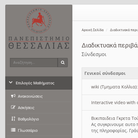
Αρχική Σελίδα
Διαδικτυακά περ
Διαδικτυακά περιβ
Σύνδεσμοι
Αναζήτηση
Αναζήτηση
Γενικοί σύνδεσμοι
Επιλογές Μαθήματος
wiki (Τμηματα Κολλια)
Ανακοινώσεις
Interactive video wit
Ασκήσεις
Βικιπαιδεια Γκρετα Τ
Βαθμολόγιο
Ας συγκρινουμε αυτο 
της πληροφορίας. Γρά
Γλωσσάριο