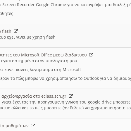
ο Screen Recorder Google Chrome για να καταγράψει μια διαλεξη 
μαθητες
ο flash
υο εχει γινει με χρηση flash
ότητες του Microsoft Office μεσω διαδικτυου
ι εγκαταστημμένο στον υπολογιστή μου
ει κανει κανεις λογαριασμο στη Microsoft
ερον το πώς μπορω να χρησιμοποιησω το Outlook για να δημιου
 αρχείο/εργασία στο eclass.sch.gr
 γιατι έχοντας την προηγουμενη γνωση του google drive μπορειτε 
ικτυο αλλα και το πώς μπορειτε (αν θελετε) να χρησιμοποιησετε το
υργία μαθημάτων