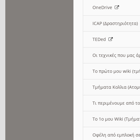
OneDrive
ICAP (Δραστηριότητα
TEDed
Οι τεχνικές που μας 
Το πρώτο μου wiki (τμ
Τμήματα Κολλια (Ατομ
Τι περιμένουμε από το
Το 1ο μου Wiki (Τμήμ
Οφέλη από εμπλοκή σε