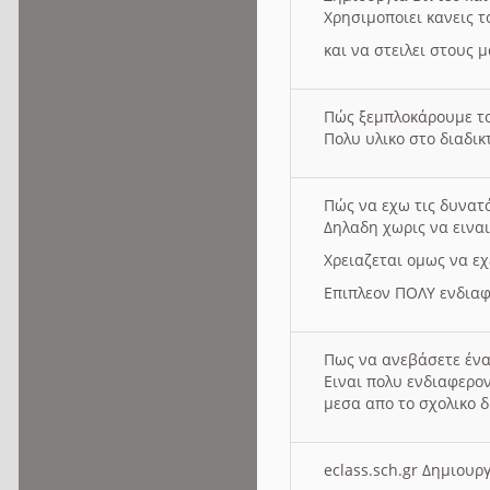
Χρησιμοποιει κανεις τ
και να στειλει στους 
Πώς ξεμπλοκάρουμε τ
Πολυ υλικο στο διαδικτ
Πώς να εχω τις δυνατ
Δηλαδη χωρις να εινα
Χρειαζεται ομως να εχ
Επιπλεον ΠΟΛΥ ενδιαφ
Πως να ανεβάσετε ένα
Ειναι πολυ ενδιαφερον
μεσα απο το σχολικο δ
eclass.sch.gr Δημιο