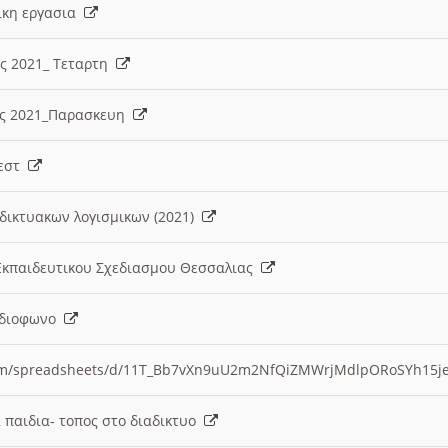
λικη εργασια
ες 2021_ Τεταρτη
ίες 2021_Παρασκευη
τεστ
δικτυακων λογισμικων (2021)
 Εκπαιδευτικου Σχεδιασμου Θεσσαλιας
Ραδιοφωνο
.com/spreadsheets/d/11T_Bb7vXn9uU2m2NfQiZMWrjMdlpORoSYh15j
α παιδια- τοπος στο διαδικτυο