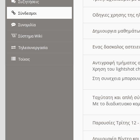
Συζητήσεις
Σύνδεσμοι
Οδηγιες χρησης της η
Συνομιλία
Δημιουργια μαθημάτω
Σύστημα Wiki
Ενας δασκαλος αστει
Τηλεσυνεργασία
Τοίχος
Αντιγραφή τμήματος ο
Χρηση του lightshot c
Στη συνεχεια μπορουν
Ταχύτατη και απλή σ
Με το διαδικτυακο κο
Παρουσίες Τρίτης 12 
Δημιουργία Βίντεο κα