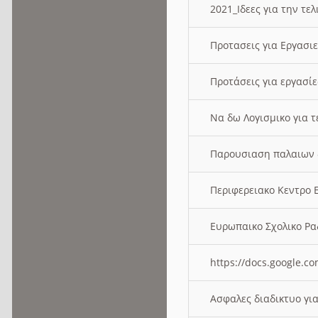
2021_Ιδεες για την τε
Προτασεις για Εργασι
Προτάσεις για εργασ
Να δω Λογισμικο για 
Παρουσιαση παλαιων 
Περιφερειακο Κεντρο
Ευρωπαικο Σχολικο 
https://docs.google
Ασφαλες διαδικτυο γι