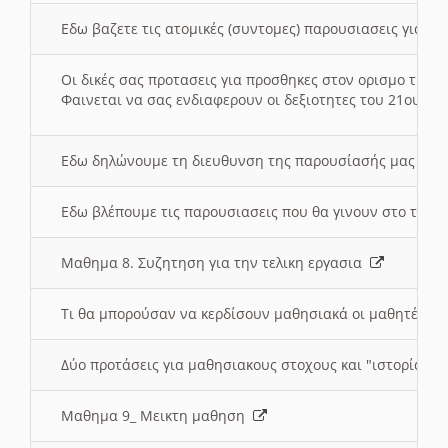
Εδω βαζετε τις ατομικές (συντομες) παρουσιασεις για κ
Οι δικές σας προτασεις για προσθηκες στον ορισμο της
Φαινεται να σας ενδιαφερουν οι δεξιοτητες του 21ου αι
Εδω δηλώνουμε τη διευθυνση της παρουσίασής μας στ
Εδω βλέπουμε τις παρουσιασεις που θα γινουν στο τμη
Μαθημα 8. Συζητηση για την τελικη εργασια
Τι θα μπορούσαν να κερδίσουν μαθησιακά οι μαθητές/τρ
Δύο προτάσεις για μαθησιακους στοχους και "ιστορία" μ
Μαθημα 9_ Μεικτη μαθηση