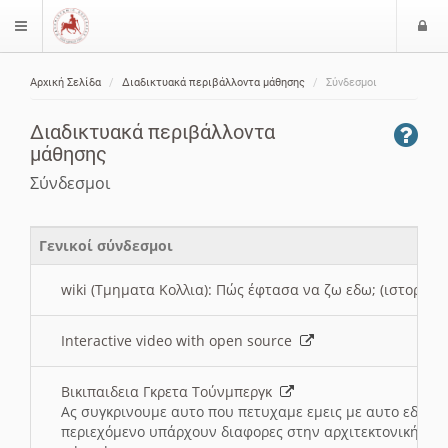
Ε
$langMenu
ί
Αρχική Σελίδα
Διαδικτυακά περιβάλλοντα μάθησης
Σύνδεσμοι
ο
ζήτηση
δ
Διαδικτυακά περιβάλλοντα
ο
μάθησης
ς
Σύνδεσμοι
Γενικοί σύνδεσμοι
wiki (Τμηματα Κολλια): Πώς έφτασα να ζω εδω; (ιστορια)
Interactive video with open source
Βικιπαιδεια Γκρετα Τούνμπεργκ
Ας συγκρινουμε αυτο που πετυχαμε εμεις με αυτο εδω το
περιεχόμενο υπάρχουν διαφορες στην αρχιτεκτονική της