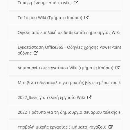
Τι περιμένουμε από το wiki;
Το 1ο μου Wiki (Τμήματα Κούρια)
Οφέλη από εμπλοκή σε διαδικασία δημιουργίας Wiki (Τ
Εγκατάσταση Office365 - Οδηγίες χρήσης PowerPoint γι
οθόνης
Δημιουργία συνεργατικού Wiki (τμήματα Κούρια)
Μια βιντεοδιδασκαλία για μοντάζ βίντεο μέσω του kden
2022_Ιδεες για τελική εργασία Wiki
2022_Πρότυπο για τη δημιουργια σεναριου τελικής εργα
Υποβολή μικρής εργασίας (Τμήματα Ραγάζου)