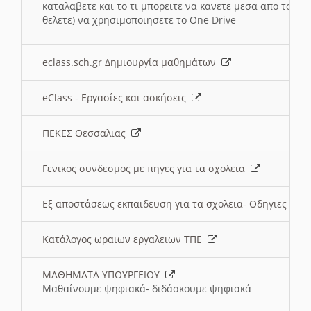
καταλαβετε και το τι μπορειτε να κανετε μεσα απο το σχο
θελετε) να χρησιμοποιησετε το One Drive
eclass.sch.gr Δημιουργία μαθημάτων
eClass - Εργασίες και ασκήσεις
ΠΕΚΕΣ Θεσσαλιας
Γενικος συνδεσμος με πηγες για τα σχολεια
Εξ αποστάσεως εκπαιδευση για τα σχολεια- Οδηγιες
Κατάλογος ωραιων εργαλειων ΤΠΕ
ΜΑΘΗΜΑΤΑ ΥΠΟΥΡΓΕΙΟΥ
Μαθαίνουμε ψηφιακά- διδάσκουμε ψηφιακά