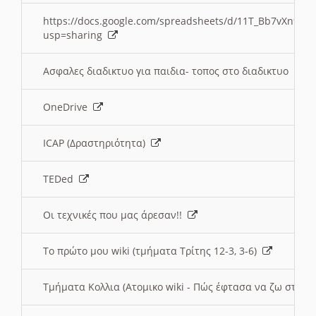
https://docs.google.com/spreadsheets/d/11T_Bb7vXn9
usp=sharing
Ασφαλες διαδικτυο για παιδια- τοπος στο διαδικτυο
OneDrive
ICAP (Δραστηριότητα)
TEDed
Οι τεχνικές που μας άρεσαν!!
Το πρώτο μου wiki (τμήματα Τρίτης 12-3, 3-6)
Τμήματα Κολλια (Ατομικο wiki - Πώς έφτασα να ζω στην 