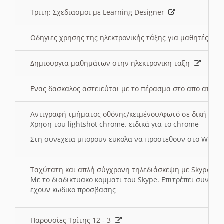
Τριτη: Σχεδιασμοι με Learning Designer
Οδηγιες χρησης της ηλεκτρονικής τάξης για μαθητές
Δημιουργια μαθημάτων στην ηλεκτρονικη ταξη
Ενας δασκαλος αστειεύται με το πέρασμα στο απο αποσ
Αντιγραφή τμήματος οθόνης/κειμένου/φωτό σε δική σας
Χρηση του lightshot chrome. ειδικά για το chrome
Στη συνεχεια μπορουν ευκολα να προστεθουν στο Word 
Ταχύτατη και απλή σύγχρονη τηλεδιάσκεψη με Skype
Με το διαδικτυακο κομματι του Skype. Επιτρέπει συνδε
εχουν κωδικο προσβασης
Παρουσίες Τρίτης 12 - 3