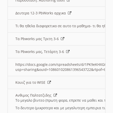
Παρουσιαση: Authoring tools
Δευτερα 12-3 PbWorks αρχικα
Τι θα ηθελα διαφορετικο σε αυτο το μαθημα- τι θα ηθελα
Τα Pbworks μας Τριτη 3-6
Τα Pbworks μας, Τετάρτη 3-6
https://docs.google.com/spreadsheets/d/1PK9eKHXGOJLZ
usp=sharing&ouid=108601020861396543722&rtpof=true
Κουιζ για το WISE
Ανθιμος Παλτατζιδης
Το μεγαλο βιντεο (πρωτη φορα, επρεπε να μαθει και το C
Το δευτερο (μικροτερο και με μεγαλυτερη εμπειρια τωρα)