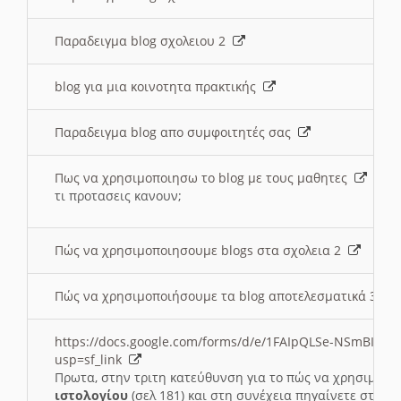
Παραδειγμα blog σχολειου 2
blog για μια κοινοτητα πρακτικής
Παραδειγμα blog απο συμφοιτητές σας
Πως να χρησιμοποιησω το blog με τους μαθητες
τι προτασεις κανουν;
Πώς να χρησιμοποιησουμε blogs στα σχολεια 2
Πώς να χρησιμοποιήσουμε τα blog αποτελεσματικά 3
https://docs.google.com/forms/d/e/1FAIpQLSe-NSmBI-x
usp=sf_link
Πρωτα, στην τριτη κατεύθυνση για το πώς να χρησιμοποι
ιστολογίου
(σελ 181) και στη συνέχεια πηγαίνετε στο
Συ