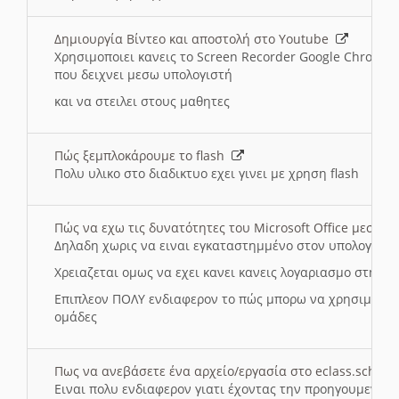
Δημιουργία Βίντεο και αποστολή στο Youtube
Χρησιμοποιει κανεις το Screen Recorder Google Chrome γ
που δειχνει μεσω υπολογιστή
και να στειλει στους μαθητες
Πώς ξεμπλοκάρουμε το flash
Πολυ υλικο στο διαδικτυο εχει γινει με χρηση flash
Πώς να εχω τις δυνατότητες του Microsoft Office μεσω 
Δηλαδη χωρις να ειναι εγκαταστημμένο στον υπολογιστή
Χρειαζεται ομως να εχει κανει κανεις λογαριασμο στη Mic
Επιπλεον ΠΟΛΥ ενδιαφερον το πώς μπορω να χρησιμοποι
ομάδες
Πως να ανεβάσετε ένα αρχείο/εργασία στο eclass.sch.gr
Ειναι πολυ ενδιαφερον γιατι έχοντας την προηγουμενη γ